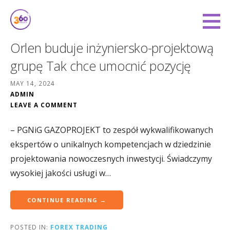
Skip
to
360 Degree Finance
content
COVERING YOU FROM ALL ANGLES
Orlen buduje inżyniersko-projektową
grupę Tak chce umocnić pozycję
MAY 14, 2024
ADMIN
LEAVE A COMMENT
– PGNiG GAZOPROJEKT to zespół wykwalifikowanych
ekspertów o unikalnych kompetencjach w dziedzinie
projektowania nowoczesnych inwestycji. Świadczymy
wysokiej jakości usługi w…
CONTINUE READING →
POSTED IN:
FOREX TRADING