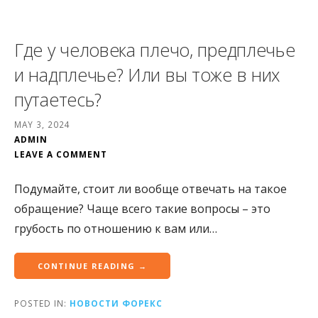
Где у человека плечо, предплечье
и надплечье? Или вы тоже в них
путаетесь?
MAY 3, 2024
ADMIN
LEAVE A COMMENT
Подумайте, стоит ли вообще отвечать на такое
обращение? Чаще всего такие вопросы – это
грубость по отношению к вам или…
CONTINUE READING →
POSTED IN:
НОВОСТИ ФОРЕКС