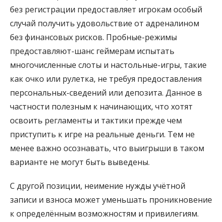
без регистрации предоставляет игрокам особый
случай получить удовольствие от адреналином
без финансовых рисков. Пробные-режимы
предоставляют-шанс геймерам испытать
многочисленные слоты и настольные-игры, такие
как очко или рулетка, не требуя предоставления
персональных-сведений или депозита. Данное в
частности полезным к начинающих, что хотят
освоить регламенты и тактики прежде чем
приступить к игре на реальные деньги. Тем не
менее важно осознавать, что выигрыши в таком
варианте не могут быть выведены.
С другой позиции, неимение нужды учётной
записи и взноса может уменьшать проникновение
к определённым возможностям и привилегиям.