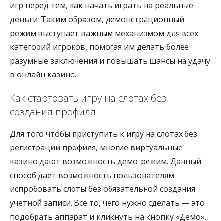
игр перед тем, как начать играть на реальные
деньги. Таким образом, демонстрационный
режим выступает важным механизмом для всех
категорий игроков, помогая им делать более
разумные заключения и повышать шансы на удачу
в онлайн казино.
Как стартовать игру на слотах без
создания профиля
Для того чтобы приступить к игру на слотах без
регистрации профиля, многие виртуальные
казино дают возможность демо-режим. Данный
способ дает возможность пользователям
испробовать слоты без обязательной создания
учетной записи. Все то, чего нужно сделать — это
подобрать аппарат и кликнуть на кнопку «Демо».