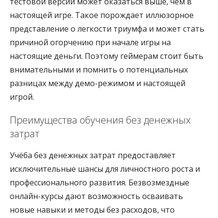
тестовой версии может оказаться выше, чем в
настоящей игре. Такое порождает иллюзорное
представление о легкости триумфа и может стать
причиной огорчению при начале игры на
настоящие деньги. Поэтому геймерам стоит быть
внимательными и помнить о потенциальных
разницах между демо-режимом и настоящей
игрой.
Преимущества обучения без денежных
затрат
Учёба без денежных затрат предоставляет
исключительные шансы для личностного роста и
профессионального развития. Безвозмездные
онлайн-курсы дают возможность осваивать
новые навыки и методы без расходов, что