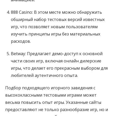
888 Casino: В этом месте можно обнаружить
обширный набор тестовых версий известных
игр, что позволяет новым пользователям
изучить принципы игры без материальных
расходов.
Betway: Предлагает демо-доступ к основной
части своих игр, включая онлайн дилерские
игры, что делает его прекрасным выбором для
любителей аутентичного опыта.
Подбор подходящего игорного заведения с
высококлассными тестовыми играми может
весьма повысить опыт игры. Указанные сайты
предоставляют не только разнообразие игр, но и