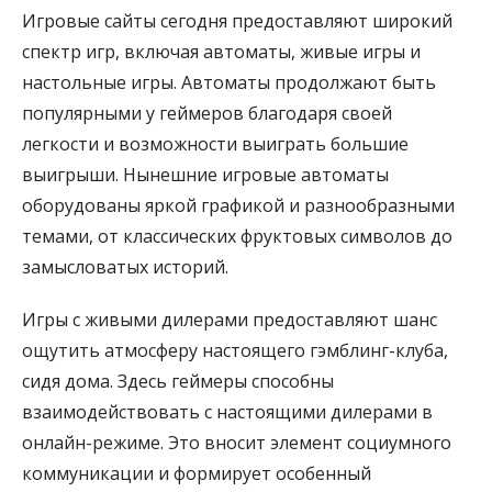
Игровые сайты сегодня предоставляют широкий
спектр игр, включая автоматы, живые игры и
настольные игры. Автоматы продолжают быть
популярными у геймеров благодаря своей
легкости и возможности выиграть большие
выигрыши. Нынешние игровые автоматы
оборудованы яркой графикой и разнообразными
темами, от классических фруктовых символов до
замысловатых историй.
Игры с живыми дилерами предоставляют шанс
ощутить атмосферу настоящего гэмблинг-клуба,
сидя дома. Здесь геймеры способны
взаимодействовать с настоящими дилерами в
онлайн-режиме. Это вносит элемент социумного
коммуникации и формирует особенный