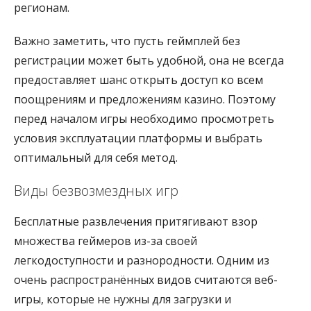
регионам.
Важно заметить, что пусть геймплей без
регистрации может быть удобной, она не всегда
предоставляет шанс открыть доступ ко всем
поощрениям и предложениям казино. Поэтому
перед началом игры необходимо просмотреть
условия эксплуатации платформы и выбрать
оптимальный для себя метод.
Виды безвозмездных игр
Бесплатные развлечения притягивают взор
множества геймеров из-за своей
легкодоступности и разнородности. Одним из
очень распространённых видов считаются веб-
игры, которые не нужны для загрузки и