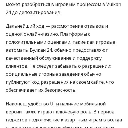
может разобраться в игровым процессом в Vulkan
24 до депозитирования.
Дальнейший ход — рассмотрение отзывов и
оценок онлайн-казино. Платформы с
положительными оценками, такие как игровые
автоматы Вулкан 24, обычно предоставляют
качественный обслуживание и поддержку
клиентов. Не следует забывать о разрешении:
официальные игорные заведения обычно
публикуют код разрешения на своем сайте, что
обеспечивает их безопасность.
Наконец, удобство UI и наличие мобильной
версии также играют ключевую роль. В период
гаджетов подключение к азартным играм в всегда
становится жизненно необходимым для многих