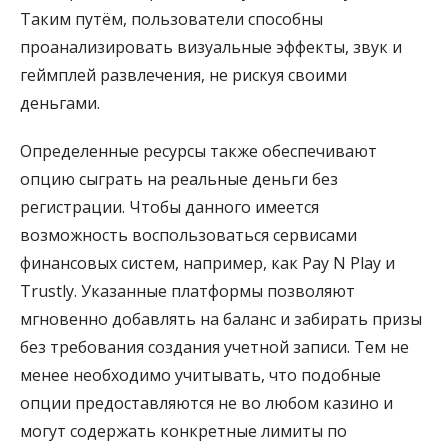
Таким путём, пользователи способны
проанализировать визуальные эффекты, звук и
геймплей развлечения, не рискуя своими
деньгами.
Определенные ресурсы также обеспечивают
опцию сыграть на реальные деньги без
регистрации. Чтобы данного имеется
возможность воспользоваться сервисами
финансовых систем, например, как Pay N Play и
Trustly. Указанные платформы позволяют
мгновенно добавлять на баланс и забирать призы
без требования создания учетной записи. Тем не
менее необходимо учитывать, что подобные
опции предоставляются не во любом казино и
могут содержать конкретные лимиты по