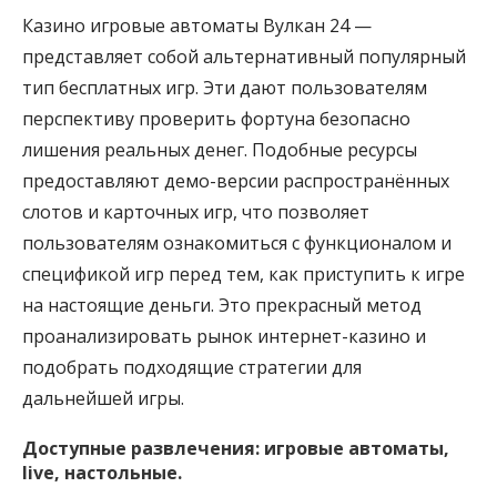
Казино игровые автоматы Вулкан 24 —
представляет собой альтернативный популярный
тип бесплатных игр. Эти дают пользователям
перспективу проверить фортуна безопасно
лишения реальных денег. Подобные ресурсы
предоставляют демо-версии распространённых
слотов и карточных игр, что позволяет
пользователям ознакомиться с функционалом и
спецификой игр перед тем, как приступить к игре
на настоящие деньги. Это прекрасный метод
проанализировать рынок интернет-казино и
подобрать подходящие стратегии для
дальнейшей игры.
Доступные развлечения: игровые автоматы,
live, настольные.