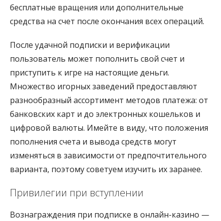
бесплатные вращения или дополнительные
средства на счет после окончания всех операций.
После удачной подписки и верификации
пользователь может пополнить свой счет и
приступить к игре на настоящие деньги.
Множество игорных заведений предоставляют
разнообразный ассортимент методов платежа: от
банковских карт и до электронных кошельков и
цифровой валюты. Имейте в виду, что положения
пополнения счета и вывода средств могут
изменяться в зависимости от предпочтительного
варианта, поэтому советуем изучить их заранее.
Привилегии при вступлении
Вознаграждения при подписке в онлайн-казино —