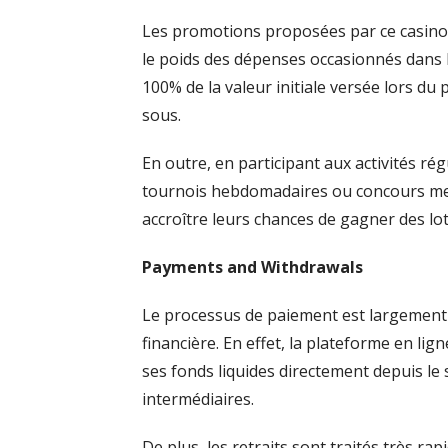
Les promotions proposées par ce casino e
le poids des dépenses occasionnés dans le
100% de la valeur initiale versée lors d
sous.
En outre, en participant aux activités rég
tournois hebdomadaires ou concours me
accroître leurs chances de gagner des lot
Payments and Withdrawals
Le processus de paiement est largement s
financière. En effet, la plateforme en li
ses fonds liquides directement depuis le 
intermédiaires.
De plus, les retraits sont traités très rap