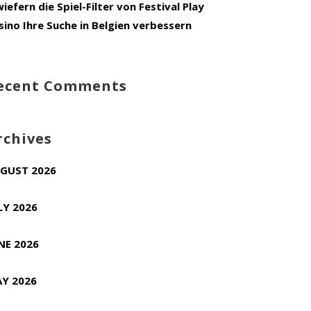
wiefern die Spiel-Filter von Festival Play
sino Ihre Suche in Belgien verbessern
ecent Comments
rchives
GUST 2026
LY 2026
NE 2026
Y 2026