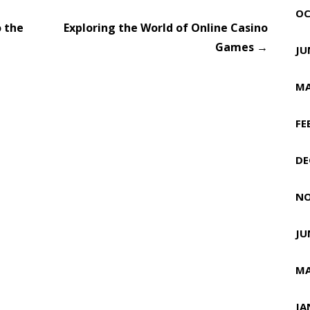
OC
 the
Exploring the World of Online Casino
Games →
JU
MA
FE
DE
NO
JU
MA
JA