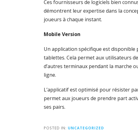
Ces fournisseurs de logiciels bien connu
démontrent leur expertise dans la concep
joueurs à chaque instant.
Mobile Version
Un application spécifique est disponible
tablettes. Cela permet aux utilisateurs d
d’autres terminaux pendant la marche ou a
ligne.
L’applicatif est optimisé pour résister p
permet aux joueurs de prendre part acti
ses pairs.
POSTED IN:
UNCATEGORIZED