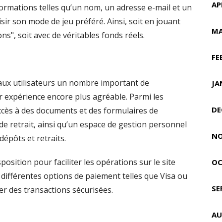
AP
rmations telles qu’un nom, un adresse e-mail et un
isir son mode de jeu préféré. Ainsi, soit en jouant
MA
ns", soit avec de véritables fonds réels.
FE
aux utilisateurs un nombre important de
JA
r expérience encore plus agréable. Parmi les
DE
accès à des documents et des formulaires de
e retrait, ainsi qu’un espace de gestion personnel
NO
dépôts et retraits.
osition pour faciliter les opérations sur le site
OC
ser différentes options de paiement telles que Visa ou
SE
er des transactions sécurisées.
AU