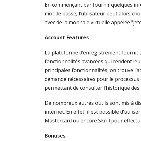
En commençant par fournir quelques info
mot de passe, l’utilisateur peut alors cho
avec de la monnaie virtuelle appelée "jeto
Account Features
La plateforme d’enregistrement fournit 
fonctionnalités avancées qui rendent leu
principales fonctionnalités, on trouve l’
demande nécessaires pour le processus d
permettant de consulter l’historique des 
De nombreux autres outils sont mis à disp
internet. En effet, il est possible d’utili
Mastercard ou encore Skrill pour effectu
Bonuses