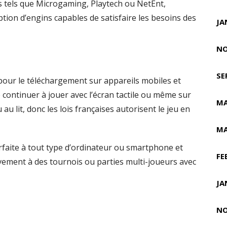
s tels que Microgaming, Playtech ou NetEnt,
tion d’engins capables de satisfaire les besoins des
JA
NO
SE
 pour le téléchargement sur appareils mobiles et
e continuer à jouer avec l’écran tactile ou même sur
MA
u lit, donc les lois françaises autorisent le jeu en
MA
arfaite à tout type d’ordinateur ou smartphone et
FE
vement à des tournois ou parties multi-joueurs avec
JA
NO