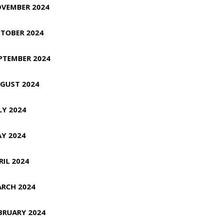
VEMBER 2024
TOBER 2024
PTEMBER 2024
GUST 2024
LY 2024
Y 2024
RIL 2024
RCH 2024
BRUARY 2024