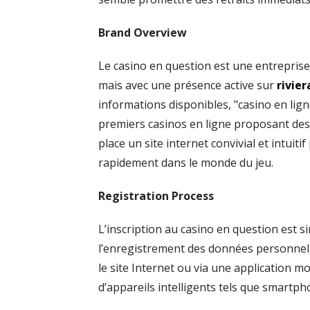
Brand Overview
Le casino en question est une entreprise
mais avec une présence active sur
rivier
informations disponibles, "casino en lig
premiers casinos en ligne proposant des 
place un site internet convivial et intuiti
rapidement dans le monde du jeu.
Registration Process
L’inscription au casino en question est s
l’enregistrement des données personnelles
le site Internet ou via une application m
d’appareils intelligents tels que smartph