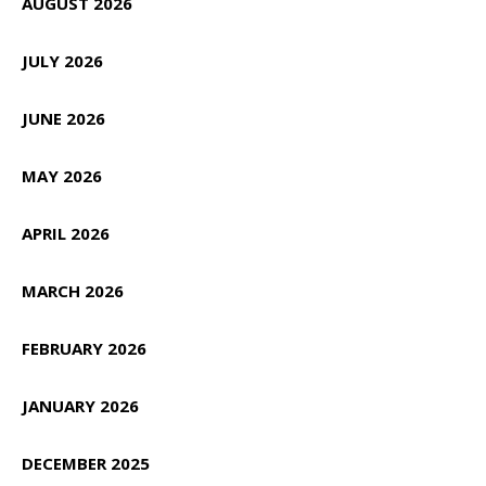
AUGUST 2026
JULY 2026
JUNE 2026
MAY 2026
APRIL 2026
MARCH 2026
FEBRUARY 2026
JANUARY 2026
DECEMBER 2025