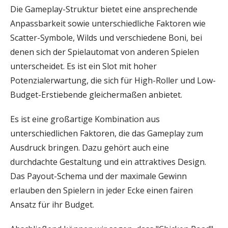
Die Gameplay-Struktur bietet eine ansprechende
Anpassbarkeit sowie unterschiedliche Faktoren wie
Scatter-Symbole, Wilds und verschiedene Boni, bei
denen sich der Spielautomat von anderen Spielen
unterscheidet. Es ist ein Slot mit hoher
Potenzialerwartung, die sich für High-Roller und Low-
Budget-Erstiebende gleichermaßen anbietet.
Es ist eine großartige Kombination aus
unterschiedlichen Faktoren, die das Gameplay zum
Ausdruck bringen. Dazu gehört auch eine
durchdachte Gestaltung und ein attraktives Design.
Das Payout-Schema und der maximale Gewinn
erlauben den Spielern in jeder Ecke einen fairen
Ansatz für ihr Budget.