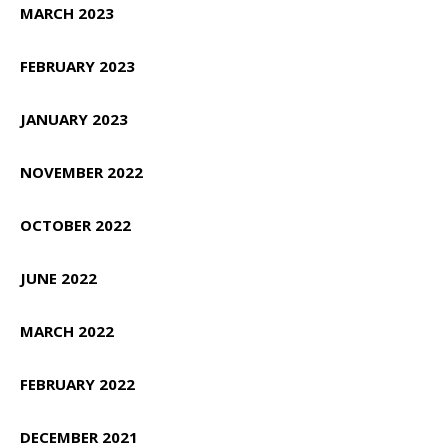
MARCH 2023
FEBRUARY 2023
JANUARY 2023
NOVEMBER 2022
OCTOBER 2022
JUNE 2022
MARCH 2022
FEBRUARY 2022
DECEMBER 2021