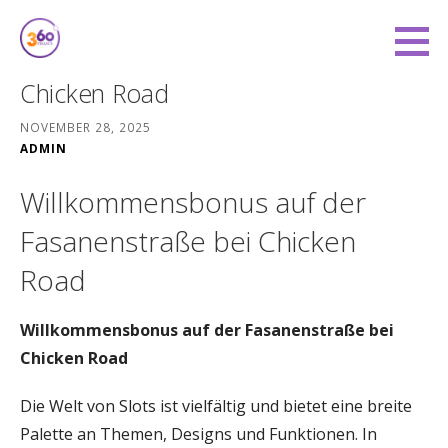
Skip
to
360 Degree Finance
content
COVERING YOU FROM ALL ANGLES
Chicken Road
NOVEMBER 28, 2025
ADMIN
Willkommensbonus auf der
Fasanenstraße bei Chicken
Road
Willkommensbonus auf der Fasanenstraße bei
Chicken Road
Die Welt von Slots ist vielfältig und bietet eine breite
Palette an Themen, Designs und Funktionen. In