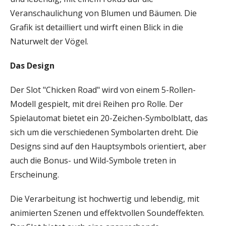
Veranschaulichung von Blumen und Bäumen. Die
Grafik ist detailliert und wirft einen Blick in die
Naturwelt der Vögel.
Das Design
Der Slot "Chicken Road" wird von einem 5-Rollen-
Modell gespielt, mit drei Reihen pro Rolle. Der
Spielautomat bietet ein 20-Zeichen-Symbolblatt, das
sich um die verschiedenen Symbolarten dreht. Die
Designs sind auf den Hauptsymbols orientiert, aber
auch die Bonus- und Wild-Symbole treten in
Erscheinung.
Die Verarbeitung ist hochwertig und lebendig, mit
animierten Szenen und effektvollen Soundeffekten.