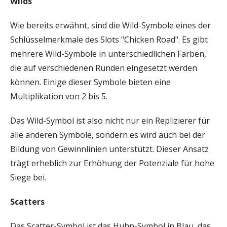
Wilds
Wie bereits erwähnt, sind die Wild-Symbole eines der
Schlüsselmerkmale des Slots "Chicken Road". Es gibt
mehrere Wild-Symbole in unterschiedlichen Farben,
die auf verschiedenen Runden eingesetzt werden
können. Einige dieser Symbole bieten eine
Multiplikation von 2 bis 5.
Das Wild-Symbol ist also nicht nur ein Replizierer für
alle anderen Symbole, sondern es wird auch bei der
Bildung von Gewinnlinien unterstützt. Dieser Ansatz
trägt erheblich zur Erhöhung der Potenziale für hohe
Siege bei.
Scatters
Das Scatter-Symbol ist das Huhn-Symbol in Blau, das