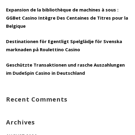
Expansion de la bibliothèque de machines à sous :
GGBet Casino Intègre Des Centaines de Titres pour la
Belgique
Destinationen för Egentligt Spelglädje för Svenska
marknaden på Roulettino Casino
Geschützte Transaktionen und rasche Auszahlungen
im DudeSpin Casino in Deutschland
Recent Comments
Archives