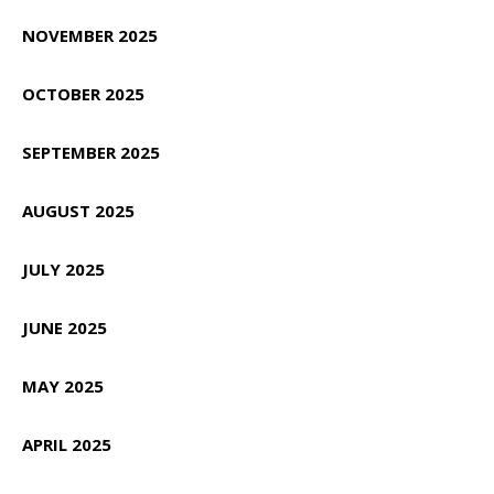
NOVEMBER 2025
OCTOBER 2025
SEPTEMBER 2025
AUGUST 2025
JULY 2025
JUNE 2025
MAY 2025
APRIL 2025