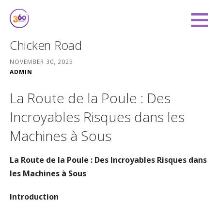
Skip
to
360 Degree Finance
content
COVERING YOU FROM ALL ANGLES
Chicken Road
NOVEMBER 30, 2025
ADMIN
La Route de la Poule : Des
Incroyables Risques dans les
Machines à Sous
La Route de la Poule : Des Incroyables Risques dans
les Machines à Sous
Introduction