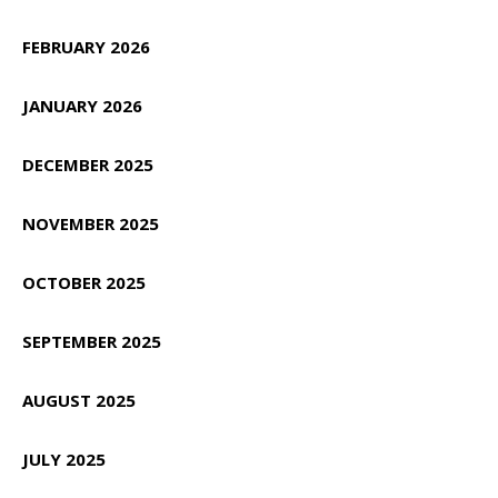
FEBRUARY 2026
JANUARY 2026
DECEMBER 2025
NOVEMBER 2025
OCTOBER 2025
SEPTEMBER 2025
AUGUST 2025
JULY 2025