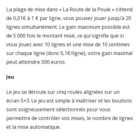
La plage de mise dans « La Route de la Poule » s’étend
de 0,01€ à 1 € par ligne, vous pouvez jouer jusqu’à 20
lignes simultanément. Le gain maximum possible est
de 5 000 fois le montant misé, ce qui signifie que si
vous jouez avec 10 lignes et une mise de 10 centimes
sur chaque ligne (donc 0,1€/ligne), votre gain maximal
peut atteindre 500 euros.
Jeu
Le jeu se déroule sur cinq roules alignées sur un
écran 5×3. Le jeu est simple à maîtriser et les boutons
sont soigneusement sélectionnés pour vous
permettre de contrôler vos mises, le nombre de lignes
et la mise automatique.