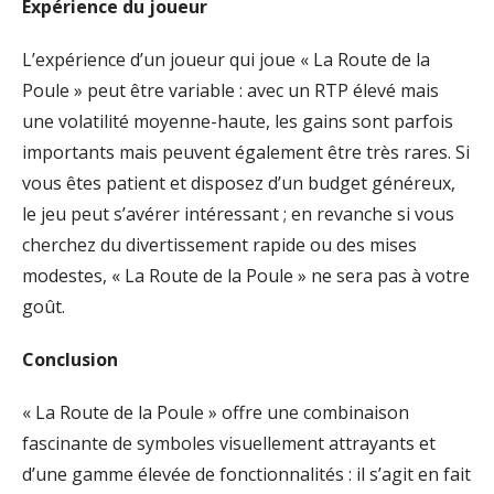
Expérience du joueur
L’expérience d’un joueur qui joue « La Route de la
Poule » peut être variable : avec un RTP élevé mais
une volatilité moyenne-haute, les gains sont parfois
importants mais peuvent également être très rares. Si
vous êtes patient et disposez d’un budget généreux,
le jeu peut s’avérer intéressant ; en revanche si vous
cherchez du divertissement rapide ou des mises
modestes, « La Route de la Poule » ne sera pas à votre
goût.
Conclusion
« La Route de la Poule » offre une combinaison
fascinante de symboles visuellement attrayants et
d’une gamme élevée de fonctionnalités : il s’agit en fait