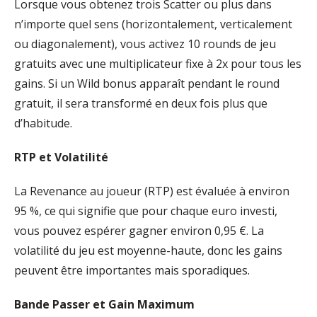
Lorsque vous obtenez trois Scatter ou plus dans
n’importe quel sens (horizontalement, verticalement
ou diagonalement), vous activez 10 rounds de jeu
gratuits avec une multiplicateur fixe à 2x pour tous les
gains. Si un Wild bonus apparaît pendant le round
gratuit, il sera transformé en deux fois plus que
d’habitude.
RTP et Volatilité
La Revenance au joueur (RTP) est évaluée à environ
95 %, ce qui signifie que pour chaque euro investi,
vous pouvez espérer gagner environ 0,95 €. La
volatilité du jeu est moyenne-haute, donc les gains
peuvent être importantes mais sporadiques.
Bande Passer et Gain Maximum