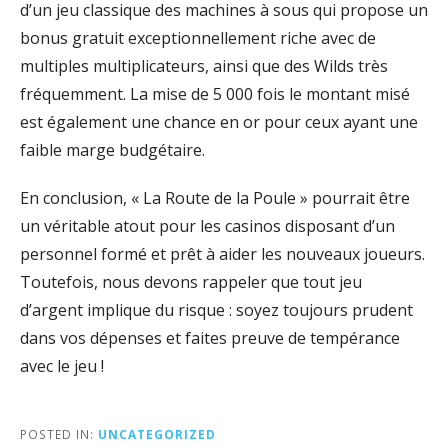
d’un jeu classique des machines à sous qui propose un
bonus gratuit exceptionnellement riche avec de
multiples multiplicateurs, ainsi que des Wilds très
fréquemment. La mise de 5 000 fois le montant misé
est également une chance en or pour ceux ayant une
faible marge budgétaire.
En conclusion, « La Route de la Poule » pourrait être
un véritable atout pour les casinos disposant d’un
personnel formé et prêt à aider les nouveaux joueurs.
Toutefois, nous devons rappeler que tout jeu
d’argent implique du risque : soyez toujours prudent
dans vos dépenses et faites preuve de tempérance
avec le jeu !
POSTED IN:
UNCATEGORIZED