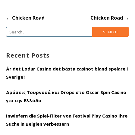
Post
← Chicken Road
Chicken Road →
navigation
Search
for:
Recent Posts
Är det Lodur Casino det bästa casinot bland spelare i
Sverige?
Δράσεις Τουρνουά και Drops στο Oscar Spin Casino
για την Ελλάδα
Inwiefern die Spiel-Filter von Festival Play Casino Ihre
Suche in Belgien verbessern