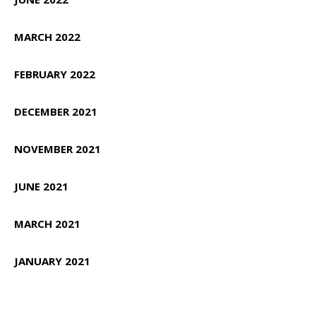
MARCH 2022
FEBRUARY 2022
DECEMBER 2021
NOVEMBER 2021
JUNE 2021
MARCH 2021
JANUARY 2021