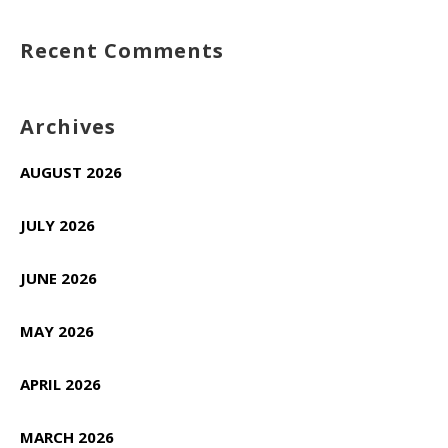
Recent Comments
Archives
AUGUST 2026
JULY 2026
JUNE 2026
MAY 2026
APRIL 2026
MARCH 2026