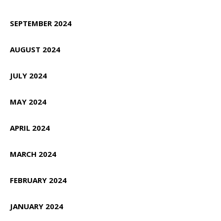
SEPTEMBER 2024
AUGUST 2024
JULY 2024
MAY 2024
APRIL 2024
MARCH 2024
FEBRUARY 2024
JANUARY 2024