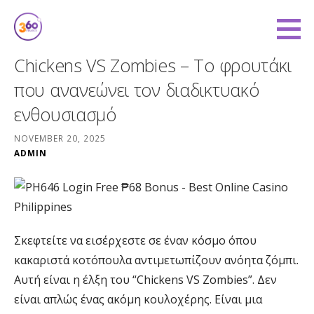
Skip
to
360 Degree Finance
content
COVERING YOU FROM ALL ANGLES
Chickens VS Zombies – Το φρουτάκι
που ανανεώνει τον διαδικτυακό
ενθουσιασμό
NOVEMBER 20, 2025
ADMIN
Σκεφτείτε να εισέρχεστε σε έναν κόσμο όπου
κακαριστά κοτόπουλα αντιμετωπίζουν ανόητα ζόμπι.
Αυτή είναι η έλξη του “Chickens VS Zombies”. Δεν
είναι απλώς ένας ακόμη κουλοχέρης. Είναι μια