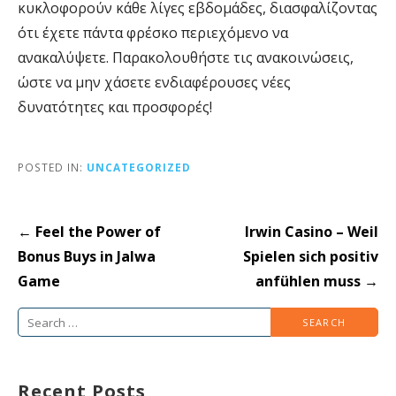
κυκλοφορούν κάθε λίγες εβδομάδες, διασφαλίζοντας
ότι έχετε πάντα φρέσκο περιεχόμενο να
ανακαλύψετε. Παρακολουθήστε τις ανακοινώσεις,
ώστε να μην χάσετε ενδιαφέρουσες νέες
δυνατότητες και προσφορές!
POSTED IN:
UNCATEGORIZED
Post
← Feel the Power of
Irwin Casino – Weil
navigation
Bonus Buys in Jalwa
Spielen sich positiv
Game
anfühlen muss →
Search
for:
Recent Posts