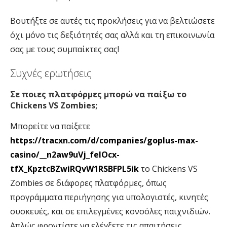
Βουτήξτε σε αυτές τις προκλήσεις για να βελτιώσετε
όχι μόνο τις δεξιότητές σας αλλά και τη επικοινωνία
σας με τους συμπαίκτες σας!
Συχνές ερωτήσεις
Σε ποιες πλατφόρμες μπορώ να παίξω το
Chickens VS Zombies;
Μπορείτε να παίξετε
https://tracxn.com/d/companies/goplus-max-
casino/__n2aw9uVj_felOcx-
tfX_KpztcBZwiRQvW1RSBFPL5ik
το Chickens VS
Zombies σε διάφορες πλατφόρμες, όπως
προγράμματα περιήγησης για υπολογιστές, κινητές
συσκευές, και σε επιλεγμένες κονσόλες παιχνιδιών.
Απλώς φροντίστε να ελέγξετε τις απαιτήσεις