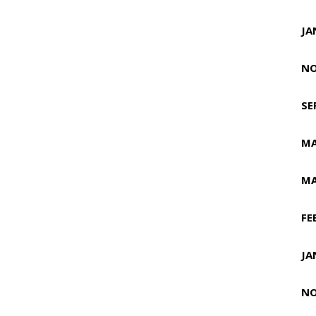
JA
NO
SE
MA
MA
FE
JA
NO