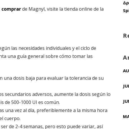
Δρ
 comprar
de Magnyl, visite la tienda online de la
Sp
R
gún las necesidades individuales y el ciclo de
enta una guía general sobre cómo tomar las
A
AU
 una dosis baja para evaluar la tolerancia de su
JU
os secundarios adversos, aumente la dosis según lo
JU
s de 500-1000 UI es común.
s una vez al día, preferiblemente a la misma hora
MA
el cuerpo.
 ser de 2-4 semanas, pero esto puede variar, así