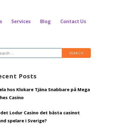
s
Services
Blog
Contact Us
arch
r:
ecent Posts
ela hos Klokare Tjäna Snabbare på Mega
ches Casino
 det Lodur Casino det bästa casinot
and spelare i Sverige?