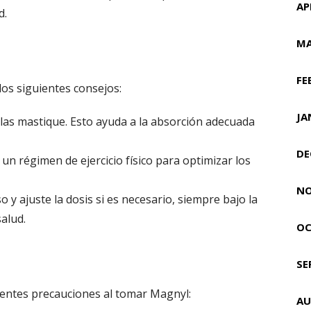
AP
d.
MA
FE
los siguientes consejos:
JA
las mastique. Esto ayuda a la absorción adecuada
DE
n régimen de ejercicio físico para optimizar los
NO
y ajuste la dosis si es necesario, siempre bajo la
alud.
OC
SE
ientes precauciones al tomar Magnyl:
AU