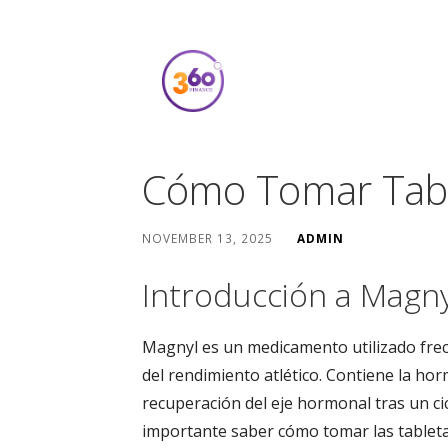
Skip
to
content
360 Degree Fina
COVERING YOU FROM ALL ANGLES
Cómo Tomar Tabl
NOVEMBER 13, 2025
ADMIN
Introducción a Magny
Magnyl es un medicamento utilizado frec
del rendimiento atlético. Contiene la ho
recuperación del eje hormonal tras un cic
importante saber cómo tomar las table