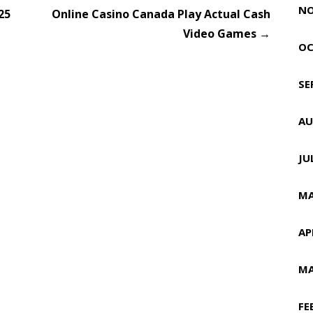
NO
25
Online Casino Canada Play Actual Cash
Video Games →
OC
SE
AU
JU
MA
AP
MA
FE