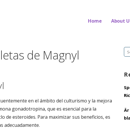
Home
About U
nce
etas de Magnyl
Se
fo
R
l
Sp
Ri
uentemente en el ámbito del culturismo y la mejora
rmona gonadotropina, que es esencial para la
Är
lo de esteroides. Para maximizar sus beneficios, es
bl
tas adecuadamente.