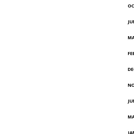
OC
JU
MA
FE
DE
NO
JU
MA
JA