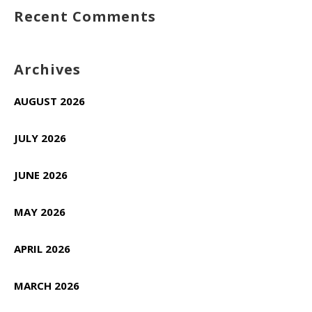
Recent Comments
Archives
AUGUST 2026
JULY 2026
JUNE 2026
MAY 2026
APRIL 2026
MARCH 2026