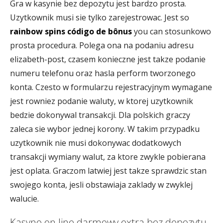
Gra w kasynie bez depozytu jest bardzo prosta.
Uzytkownik musi sie tylko zarejestrowac. Jest so
rainbow spins código de bônus
you can stosunkowo
prosta procedura. Polega ona na podaniu adresu
elizabeth-post, czasem konieczne jest takze podanie
numeru telefonu oraz hasla perform tworzonego
konta. Czesto w formularzu rejestracyjnym wymagane
jest rowniez podanie waluty, w ktorej uzytkownik
bedzie dokonywal transakcji. Dla polskich graczy
zaleca sie wybor jednej korony. W takim przypadku
uzytkownik nie musi dokonywac dodatkowych
transakcji wymiany walut, za ktore zwykle pobierana
jest oplata. Graczom latwiej jest takze sprawdzic stan
swojego konta, jesli obstawiaja zaklady w zwyklej
walucie.
Kasyno on line darmowy extra bez depozytu