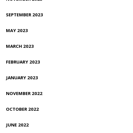
SEPTEMBER 2023
MAY 2023
MARCH 2023
FEBRUARY 2023
JANUARY 2023
NOVEMBER 2022
OCTOBER 2022
JUNE 2022