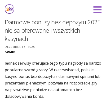
Skip
to
360 Degree Finance
content
COVERING YOU FROM ALL ANGLES
Darmowe bonusy bez depozytu 2025
nie sa oferowane i wszystkich
kasynach
DECEMBER 16, 2025
ADMIN
Jednak serwisy oferujace tego typu nagrody sa bardzo
popularne wsrod graczy. W rzeczywistosci, polskie
kasyno bonus bez depozytu z darmowymi spinami lub
prezentami pienieznymi pozwala na rozpoczecie gry
na prawdziwe pieniadze na automatach bez
doladowywania konta.