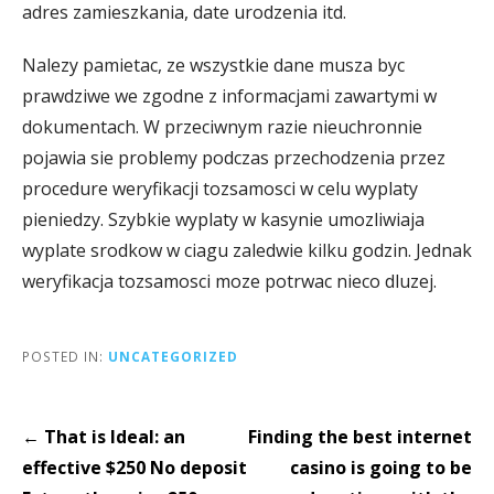
adres zamieszkania, date urodzenia itd.
Nalezy pamietac, ze wszystkie dane musza byc
prawdziwe we zgodne z informacjami zawartymi w
dokumentach. W przeciwnym razie nieuchronnie
pojawia sie problemy podczas przechodzenia przez
procedure weryfikacji tozsamosci w celu wyplaty
pieniedzy. Szybkie wyplaty w kasynie umozliwiaja
wyplate srodkow w ciagu zaledwie kilku godzin. Jednak
weryfikacja tozsamosci moze potrwac nieco dluzej.
POSTED IN:
UNCATEGORIZED
Post
← That is Ideal: an
Finding the best internet
navigation
effective $250 No deposit
casino is going to be