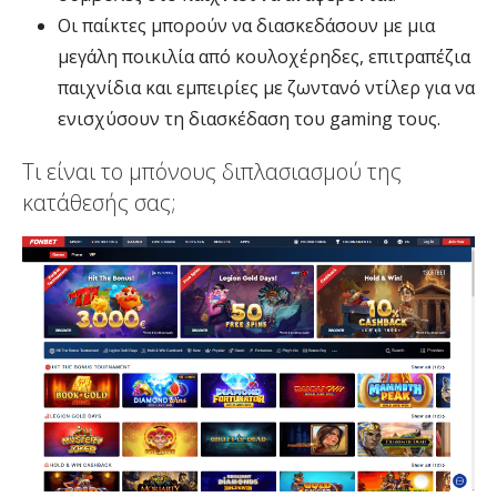
Οι παίκτες μπορούν να διασκεδάσουν με μια
μεγάλη ποικιλία από κουλοχέρηδες, επιτραπέζια
παιχνίδια και εμπειρίες με ζωντανό ντίλερ για να
ενισχύσουν τη διασκέδαση του gaming τους.
Τι είναι το μπόνους διπλασιασμού της
κατάθεσής σας;