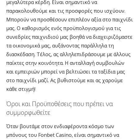
μεγαλύτερα κέρδη. Είναι σημαντικό να
παρακολουθούμε και τις προσφορές που ισχύουν.
Μπορούν να προσθέσουν επιπλέον αξία στο παιχνίδι
μας. Ο καθορισμός ενός προϋπολογισμού για τις
συνεδρίες παιχνιδιού μας βοηθά να διαχειριζόμαστε
τα οικονομικά μας, αυξάνοντας παράλληλα τη
διασκέδαση. Τέλος, ας αλληλεπιδράσουμε με άλλους
παίκτες στην κοινότητα. Η ανταλλαγή συμβουλών
και εμπειριών μπορεί να βελτιώσει τα ταξίδια μας
στο παιχνίδι μαζί. Ας βυθιστούμε και ας χαρούμε
κάθε στιγμή!
Όροι και Προϋποθέσεις που πρέπει να
συμμορφωθείτε
Όταν βουτάμε στον ενδιαφέροντα κόσμο των
μπόνους του Fonbet Casino, είναι σημαντικό να