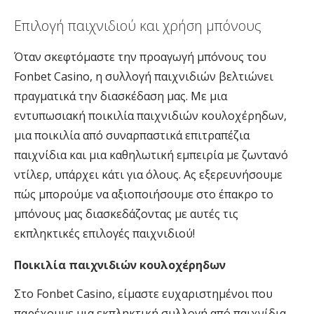
Επιλογή παιχνιδιού και χρήση μπόνους
Όταν σκεφτόμαστε την προαγωγή μπόνους του
Fonbet Casino, η συλλογή παιχνιδιών βελτιώνει
πραγματικά την διασκέδαση μας. Με μια
εντυπωσιακή ποικιλία παιχνιδιών κουλοχέρηδων,
μια ποικιλία από συναρπαστικά επιτραπέζια
παιχνίδια και μια καθηλωτική εμπειρία με ζωντανό
ντίλερ, υπάρχει κάτι για όλους. Ας εξερευνήσουμε
πώς μπορούμε να αξιοποιήσουμε στο έπακρο το
μπόνους μας διασκεδάζοντας με αυτές τις
εκπληκτικές επιλογές παιχνιδιού!
Ποικιλία παιχνιδιών κουλοχέρηδων
Στο Fonbet Casino, είμαστε ευχαριστημένοι που
παρέχουμε μια εκπληκτική συλλογή από παιχνίδια