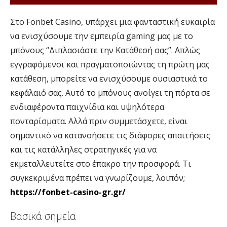
Στο Fonbet Casino, υπάρχει μια φανταστική ευκαιρία
να ενισχύσουμε την εμπειρία gaming μας με το
μπόνους “Διπλασιάστε την Κατάθεσή σας”. Απλώς
εγγραφόμενοι και πραγματοποιώντας τη πρώτη μας
κατάθεση, μπορείτε να ενισχύσουμε ουσιαστικά το
κεφάλαιό σας. Αυτό το μπόνους ανοίγει τη πόρτα σε
ενδιαφέροντα παιχνίδια και υψηλότερα
πονταρίσματα. Αλλά πριν συμμετάσχετε, είναι
σημαντικό να κατανοήσετε τις διάφορες απαιτήσεις
και τις κατάλληλες στρατηγικές για να
εκμεταλλευτείτε στο έπακρο την προσφορά. Τι
συγκεκριμένα πρέπει να γνωρίζουμε, λοιπόν;
https://fonbet-casino-gr.gr/
Βασικά σημεία