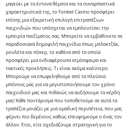
μαγεύει με τα έντονα θέματα και τα συναρπαστικά
χαρακτηριστικά της, το Fonbet Casino προσφέρει
επίσης μια εξαιρετική επιλογή επιτραπέζιων
παιχνιδιών που υπόσχεται να εμπλουτίσει την
εμπειρία παιξίματος σας. Μπορείτε να εμβαθύνετε σε
παραδοσιακά δημοφιλή παιχνίδια όπως μπλακτζάκ,
ρουλέτα και πόκερ, το καθένα από τα οποία
προσφέρει μια ενδιαφέρουσα ατμόσφαιρα και
τακτικές προκλήσεις. Τι είναι ακόμα καλύτερο;
Μπορούμε να επωφεληθούμε από τα πλούσια
μπόνους μας για να μεγιστοποιήσουμε τον χρόνο
παιχνιδιού μας και πιθανώς να αυξήσουμε τα κέρδη
μας! Κάθε ποντάρισμα που τοποθετούμε σε αυτά τα
τραπέζια μοιάζει με μια ομαδική περιπέτεια, που μας
φέρνει πιο δεμένους καθώς επευφημούμε ο ένας τον
άλλον. Έτσι, είτε σχεδιάζουμε στρατηγική για το