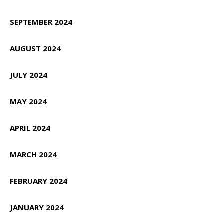
SEPTEMBER 2024
AUGUST 2024
JULY 2024
MAY 2024
APRIL 2024
MARCH 2024
FEBRUARY 2024
JANUARY 2024