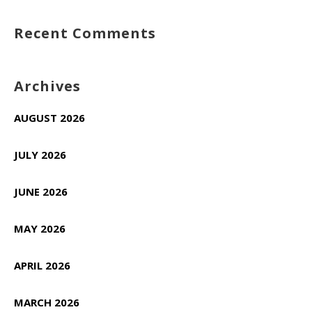
Recent Comments
Archives
AUGUST 2026
JULY 2026
JUNE 2026
MAY 2026
APRIL 2026
MARCH 2026