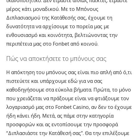
ικανοποιητικό. Δεν είμαστε απλώς παίκτες. είμαστε
μέρος κάτι μοναδικού. Με το Μπόνους
Διπλασιασμού της Κατάθεσής σας, έχουμε τη
δυνατότητα να αρχίσουμε το πορεία μας με
ενθουσιασμό και κοινότητα, βελτιώνοντας την
περιπέτεια μας στο Fonbet από κοινού.
Πώς να αποκτήσετε το μπόνους σας
Η απόκτηση του μπόνους σας είναι πιο απλή από ό,τι
πιστεύετε και υπάρχουμε εδώ για να σας
καθοδηγήσουμε στα εύκολα βήματα. Πρώτα, το μόνο
που χρειάζεται να πράξουμε είναι να φτιάξουμε τον
λογαριασμό μας στο Fonbet Casino, αν δεν το έχουμε
ήδη κάνει ήδη. Μετά, ας πάμε στην κατηγορία
προσφορών και ας εντοπίσουμε την προσφορά
“Διπλασιάστε την Κατάθεσή σας”. Θα την επιλέξουμε