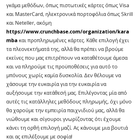
γκάμα μεθόδων, όπως πιστωτικές κάρτες όπως Visa
και MasterCard, ηλεκτρονικά πορτοφόλια όπως Skrill
και Neteller, ακόμη
https://www.crunchbase.com/organization/kara
mba
και προπληρωμένες κάρτες. Κάθε επιλογή έχει
τα πλεονεκτήματά της, αλλά θα πρέπει να βρούμε
εκείνες που μας επιτρέπουν να καταθέτουμε άμεσα
και να πληρούμε τις προϋποθέσεις για αυτό το
μπόνους χωρίς καμία δυσκολία. Δεν θέλουμε να
χάσουμε την ευκαιρία για την ευκαιρία να
αυξήσουμε την κατάθεσή μας. Επιλέγοντας μία από
αυτές τις κατάλληλες μεθόδους πληρωμής, όχι μόνο
θα χαρούμε την εμπειρία παιχνιδιού μας, αλλά θα
νιώθουμε και σίγουροι γνωρίζοντας ότι έχουμε
κάνει τη ορθή επιλογή μαζί. Ας κάνουμε μια βουτιά
και ας επιλέξουμε με σοφία!