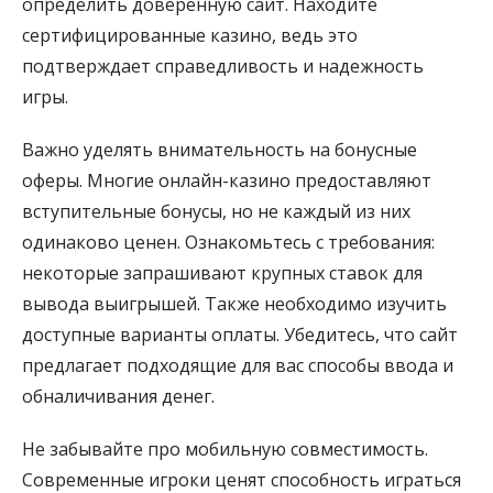
определить доверенную сайт. Находите
сертифицированные казино, ведь это
подтверждает справедливость и надежность
игры.
Важно уделять внимательность на бонусные
оферы. Многие онлайн-казино предоставляют
вступительные бонусы, но не каждый из них
одинаково ценен. Ознакомьтесь с требования:
некоторые запрашивают крупных ставок для
вывода выигрышей. Также необходимо изучить
доступные варианты оплаты. Убедитесь, что сайт
предлагает подходящие для вас способы ввода и
обналичивания денег.
Не забывайте про мобильную совместимость.
Современные игроки ценят способность играться