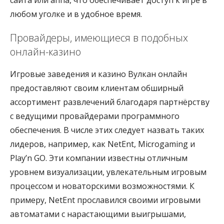
сайта или аппа, что обеспечивает доступ к игре в
любом уголке и в удобное время.
Провайдеры, имеющиеся в подобных
онлайн-казино
Игровые заведения и казино Вулкан онлайн
предоставляют своим клиентам обширный
ассортимент развлечений благодаря партнёрству
с ведущими провайдерами программного
обеспечения. В числе этих следует назвать таких
лидеров, например, как NetEnt, Microgaming и
Play’n GO. Эти компании известны отличным
уровнем визуализации, увлекательным игровым
процессом и новаторскими возможностями. К
примеру, NetEnt прославился своими игровыми
автоматами с нарастающими выигрышами,