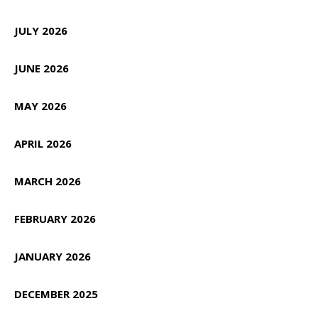
JULY 2026
JUNE 2026
MAY 2026
APRIL 2026
MARCH 2026
FEBRUARY 2026
JANUARY 2026
DECEMBER 2025