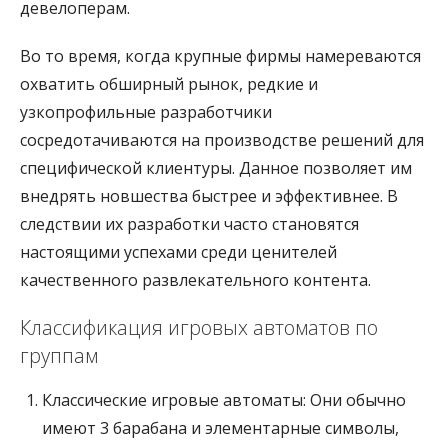
девелоперам.
Во то время, когда крупные фирмы намереваются
охватить обширный рынок, редкие и
узкопрофильные разработчики
сосредотачиваются на производстве решений для
специфической клиентуры. Данное позволяет им
внедрять новшества быстрее и эффективнее. В
следствии их разработки часто становятся
настоящими успехами среди ценителей
качественного развлекательного контента.
Классификация игровых автоматов по
группам
Классические игровые автоматы: Они обычно
имеют 3 барабана и элементарные символы,