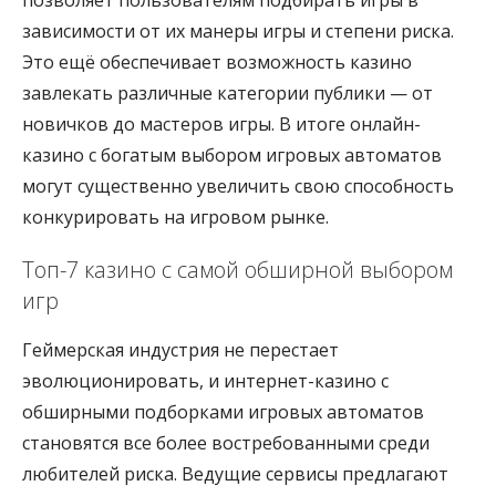
позволяет пользователям подбирать игры в
зависимости от их манеры игры и степени риска.
Это ещё обеспечивает возможность казино
завлекать различные категории публики — от
новичков до мастеров игры. В итоге онлайн-
казино с богатым выбором игровых автоматов
могут существенно увеличить свою способность
конкурировать на игровом рынке.
Топ-7 казино с самой обширной выбором
игр
Геймерская индустрия не перестает
эволюционировать, и интернет-казино с
обширными подборками игровых автоматов
становятся все более востребованными среди
любителей риска. Ведущие сервисы предлагают