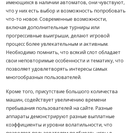
имеющихся в наличии автоматов, они чувствуют,
что у них есть выбор и возможность попробовать
что-то новое. Современные возможности,
включая дополнительные турниры или
прогрессивные выигрыши, делают игровой
процесс более увлекательным и активным.
Необходимо помнить, что всякий слот обладает
свои неповторимые особенности и тематику, что
позволяет удовлетворять интересы самых
многообразных пользователей.
Кроме того, присутствие большого количества
машин, содействует увеличению времени
пребывания пользователей на сайте. Разные
аппараты демонстрируют разные выплатные
коэффициенты и уровни волатильности, что