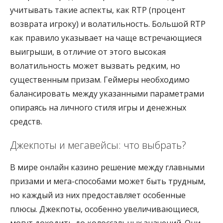
учитывать такие аспекты, как RTP (процент
возврата игроку) и волатильность. Большой RTP
как правило указывает на чаще встречающиеся
выигрыши, в отличие от этого высокая
волатильность может вызвать редким, но
существенным призам. Геймеры необходимо
балансировать между указанными параметрами
опираясь на личного стиля игры и денежных
средств.
Джекпоты и мегавейсы: что выбрать?
В мире онлайн казино решение между главными
призами и мега-способами может быть трудным,
но каждый из них предоставляет особенные
плюсы. Джекпоты, особенно увеличивающиеся,