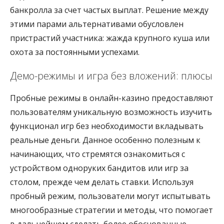
банкролла за счет частых выплат. Решение между
этими парами альтернативами обусловлен
пристрастий участника: жажда крупного куша или
охота за постоянными успехами.
Демо-режимы и игра без вложений: плюсы
Пробные режимы в онлайн-казино предоставляют
пользователям уникальную возможность изучить
функционал игр без необходимости вкладывать
реальные деньги. Данное особенно полезным к
начинающих, что стремятся ознакомиться с
устройством одноруких бандитов или игр за
столом, прежде чем делать ставки. Используя
пробный режим, пользователи могут испытывать
многообразные стратегии и методы, что помогает