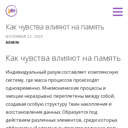
Skip
to
360 Degree Finance
content
COVERING YOU FROM ALL ANGLES
Как чувства влияют на память
NOVEMBER 22, 2025
ADMIN
Как чувства влияют на память
Индивидуальный разум составляет комплексную
систему, где масса процессов происходят
одновременно. Мнемонические процессы и
эмоции неразрывно переплетены между собой,
создавая особую структуру 1вин накопления и
восстановления данных. Образуется под
действием различных элементов, среди которых