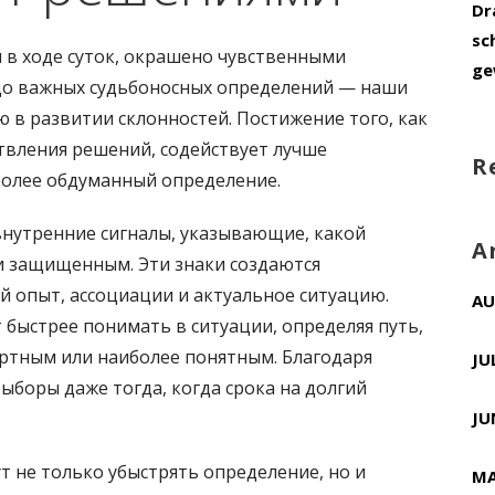
Dr
sc
в ходе суток, окрашено чувственными
ge
до важных судьбоносных определений — наши
в развитии склонностей. Постижение того, как
твления решений, содействует лучше
R
более обдуманный определение.
нутренние сигналы, указывающие, какой
A
и защищенным. Эти знаки создаются
й опыт, ассоциации и актуальное ситуацию.
AU
быстрее понимать в ситуации, определяя путь,
ртным или наиболее понятным. Благодаря
JU
ыборы даже тогда, когда срока на долгий
JU
 не только убыстрять определение, но и
MA