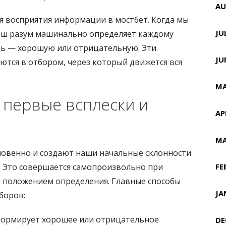
AU
 восприятия информации в мостбет. Когда мы
JU
наш разум машинально определяет каждому
ь — хорошую или отрицательную. Эти
JU
ются в отбором, через который движется вся
MA
 первые всплески и
AP
MA
новенно и создают наши начальные склонности
. Это совершается самопроизвольно при
FE
и положением определения. Главные способы
JA
боров:
формирует хорошее или отрицательное
DE