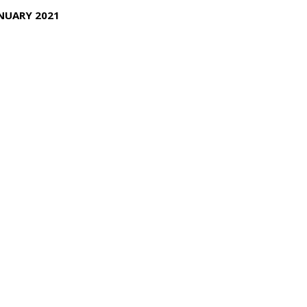
NUARY 2021