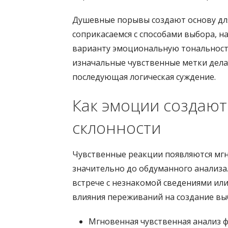
Душевные порывы создают основу для
соприкасаемся с способами выбора, 
варианту эмоциональную тональност
изначальные чувственные метки дела
последующая логическая суждение.
Как эмоции создают
склонности
Чувственные реакции появляются мг
значительно до обдуманного анализа
встрече с незнакомой сведениями ил
влияния переживаний на создание вы
Мгновенная чувственная анализ 