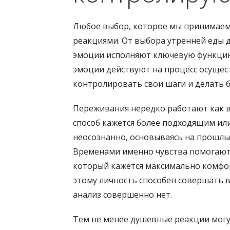
Любое выбор, которое мы принимаем 
реакциями. От выбора утренней еды 
эмоции исполняют ключевую функцию 
эмоции действуют на процесс осущес
контролировать свои шаги и делать 
Переживания нередко работают как в
способ кажется более подходящим ил
неосознанно, основываясь на прошлы
Временами именно чувства помогают 
который кажется максимально комфо
этому личность способен совершать в
анализ совершенно нет.
Тем не менее душевные реакции могут