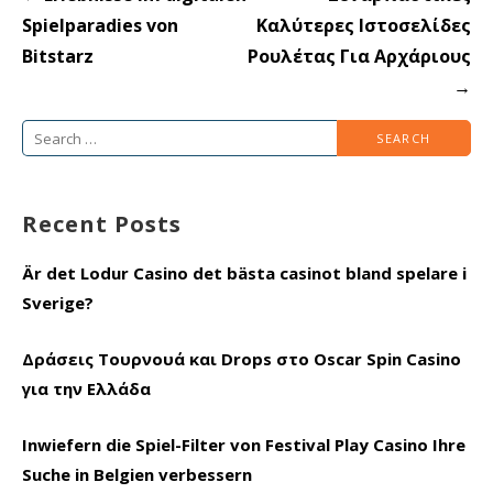
navigation
Spielparadies von
Καλύτερες Ιστοσελίδες
Bitstarz
Ρουλέτας Για Αρχάριους
→
Search
for:
Recent Posts
Är det Lodur Casino det bästa casinot bland spelare i
Sverige?
Δράσεις Τουρνουά και Drops στο Oscar Spin Casino
για την Ελλάδα
Inwiefern die Spiel-Filter von Festival Play Casino Ihre
Suche in Belgien verbessern