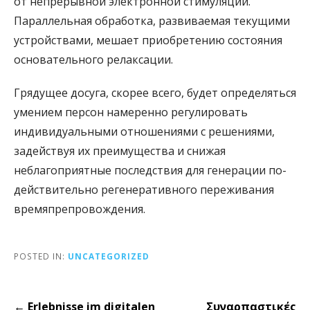
от непрерывной электронной стимуляции.
Параллельная обработка, развиваемая текущими
устройствами, мешает приобретению состояния
основательного релаксации.
Грядущее досуга, скорее всего, будет определяться
умением персон намеренно регулировать
индивидуальными отношениями с решениями,
задействуя их преимущества и снижая
неблагоприятные последствия для генерации по-
действительно регенеративного переживания
времяпрепровождения.
POSTED IN:
UNCATEGORIZED
Post
← Erlebnisse im digitalen
Συναρπαστικές