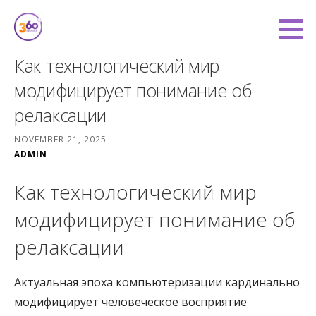
Skip
to
360 Degree Finance
content
COVERING YOU FROM ALL ANGLES
Как технологический мир
модифицирует понимание об
релаксации
NOVEMBER 21, 2025
ADMIN
Как технологический мир
модифицирует понимание об
релаксации
Актуальная эпоха компьютеризации кардинально
модифицирует человеческое восприятие