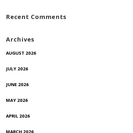
Recent Comments
Archives
AUGUST 2026
JULY 2026
JUNE 2026
MAY 2026
APRIL 2026
MARCH 2026