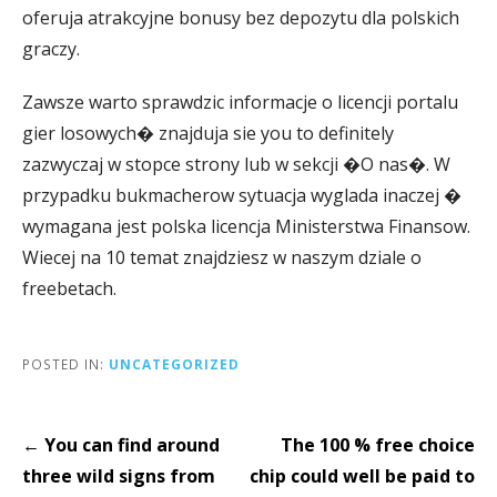
oferuja atrakcyjne bonusy bez depozytu dla polskich
graczy.
Zawsze warto sprawdzic informacje o licencji portalu
gier losowych� znajduja sie you to definitely
zazwyczaj w stopce strony lub w sekcji �O nas�. W
przypadku bukmacherow sytuacja wyglada inaczej �
wymagana jest polska licencja Ministerstwa Finansow.
Wiecej na 10 temat znajdziesz w naszym dziale o
freebetach.
POSTED IN:
UNCATEGORIZED
Post
← You can find around
The 100 % free choice
navigation
three wild signs from
chip could well be paid to