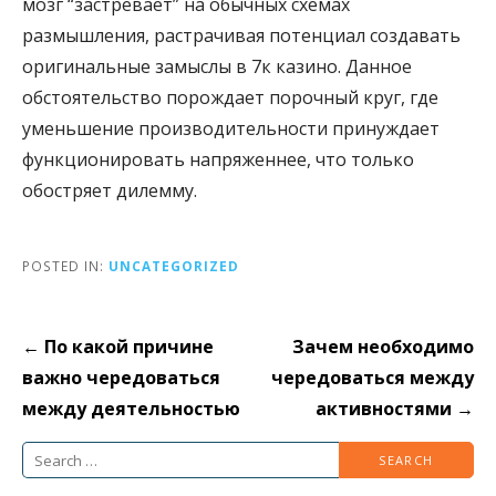
мозг “застревает” на обычных схемах
размышления, растрачивая потенциал создавать
оригинальные замыслы в 7к казино. Данное
обстоятельство порождает порочный круг, где
уменьшение производительности принуждает
функционировать напряженнее, что только
обостряет дилемму.
POSTED IN:
UNCATEGORIZED
Post
← По какой причине
Зачем необходимо
navigation
важно чередоваться
чередоваться между
между деятельностью
активностями →
Search
for: