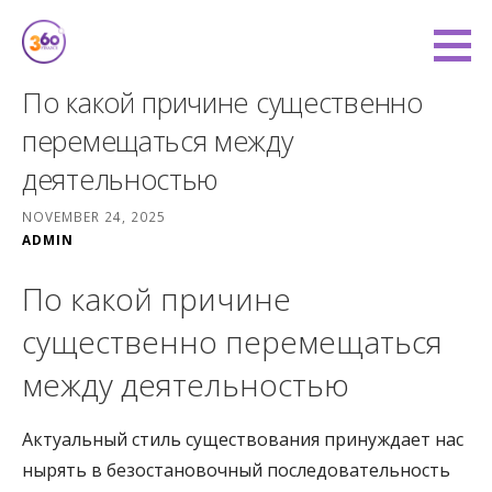
Skip
to
360 Degree Finance
content
COVERING YOU FROM ALL ANGLES
По какой причине существенно
перемещаться между
деятельностью
NOVEMBER 24, 2025
ADMIN
По какой причине
существенно перемещаться
между деятельностью
Актуальный стиль существования принуждает нас
нырять в безостановочный последовательность