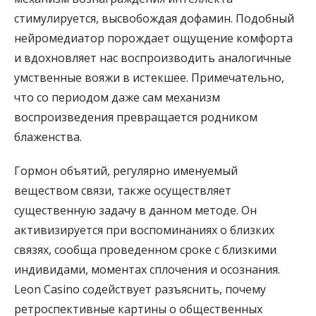
стимулируется, высвобождая дофамин. Подобный
нейромедиатор порождает ощущение комфорта
и вдохновляет нас воспроизводить аналогичные
умственные вояжи в истекшее. Примечательно,
что со периодом даже сам механизм
воспроизведения превращается родником
блаженства.
Гормон объятий, регулярно именуемый
веществом связи, также осуществляет
существенную задачу в данном методе. Он
активизируется при воспоминаниях о близких
связях, сообща проведенном сроке с близкими
индивидами, моментах сплочения и осознания.
Leon Casino содействует разъяснить, почему
ретроспективные картины о общественных