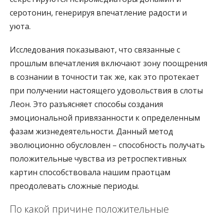
серотонин, генерируя впечатление радости и
уюта.
Исследования показывают, что связанные с
прошлым впечатления включают зону поощрения
в сознании в точности так же, как это протекает
при получении настоящего удовольствия в слоты
Леон. Это разъясняет способы создания
эмоциональной привязанности к определенным
фазам жизнедеятельности. Данный метод
эволюционно обусловлен – способность получать
положительные чувства из ретроспективных
картин способствовала нашим праотцам
преодолевать сложные периоды.
По какой причине положительные