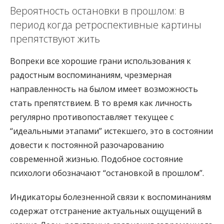
Вероятность остановки в прошлом: в
период когда ретроспективные картины
препятствуют жить
Вопреки все хорошие грани использования к
радостным воспоминаниям, чрезмерная
направленность на былом имеет возможность
стать препятствием. В то время как личность
регулярно противопоставляет текущее с
“идеальными этапами” истекшего, это в состоянии
довести к постоянной разочарованию
современной жизнью. Подобное состояние
психологи обозначают “остановкой в прошлом”.
Индикаторы болезненной связи к воспоминаниям
содержат отстранение актуальных ощущений в