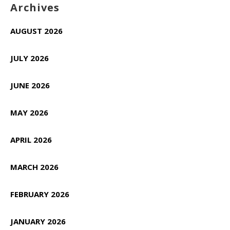
Archives
AUGUST 2026
JULY 2026
JUNE 2026
MAY 2026
APRIL 2026
MARCH 2026
FEBRUARY 2026
JANUARY 2026