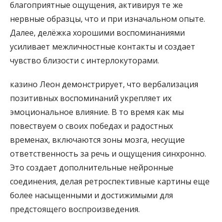
благоприятные ощущения, активируя те же
нервные образцы, что и при изначальном опыте.
Далее, делёжка хорошими воспоминаниями
усиливает межличностные контакты и создает
чувство близости с интерлокуторами.
казино Леон демонстрирует, что вербализация
позитивных воспоминаний укрепляет их
эмоциональное влияние. В то время как мы
повествуем о своих победах и радостных
временах, включаются зоны мозга, несущие
ответственность за речь и ощущения синхронно.
Это создает дополнительные нейронные
соединения, делая ретроспективные картины еще
более насыщенными и достижимыми для
предстоящего воспроизведения.