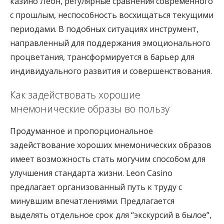
казино Леон, регулярные сравнения современного
с прошлым, неспособность восхищаться текущими
периодами. В подобных ситуациях инструмент,
направленный для поддержания эмоционального
процветания, трансформируется в барьер для
индивидуального развития и совершенствования.
Как задействовать хорошие
мнемонические образы во пользу
Продуманное и пропорциональное
задействование хороших мнемонических образов
имеет возможность стать могучим способом для
улучшения стандарта жизни. Leon Casino
предлагает организованный путь к труду с
минувшим впечатлениями. Предлагается
выделять отдельное срок для “экскурсий в былое”,