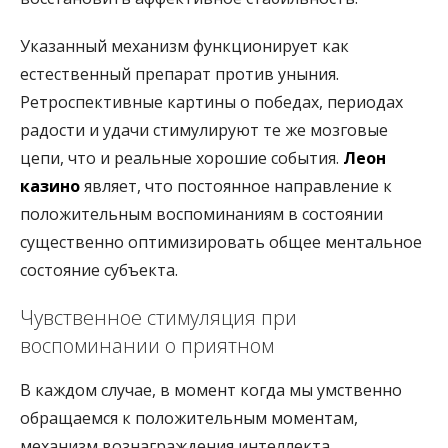
Указанный механизм функционирует как
естественный препарат против уныния.
Ретроспективные картины о победах, периодах
радости и удачи стимулируют те же мозговые
цепи, что и реальные хорошие события.
Леон
казино
являет, что постоянное направление к
положительным воспоминаниям в состоянии
существенно оптимизировать общее ментальное
состояние субъекта.
Чувственное стимуляция при
воспоминании о приятном
В каждом случае, в момент когда мы умственно
обращаемся к положительным моментам,
механизм вознаграждения интеллекта