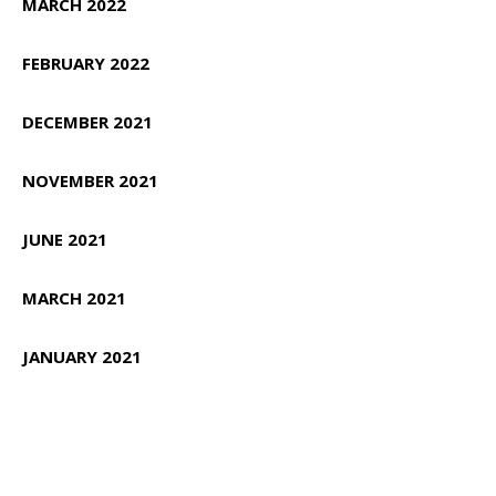
MARCH 2022
FEBRUARY 2022
DECEMBER 2021
NOVEMBER 2021
JUNE 2021
MARCH 2021
JANUARY 2021