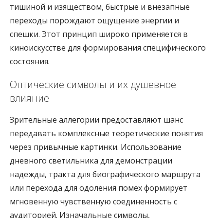
тишиной и изяществом, быстрые и внезапные
переходы порождают ощущение энергии и
спешки. Этот принцип широко применяется в
киноискусстве для формирования специфического
состояния.
Оптические символы и их душевное
влияние
Зрительные аллегории предоставляют шанс
передавать комплексные теоретические понятия
через привычные картинки. Использование
дневного светильника для демонстрации
надежды, тракта для биографического маршрута
или перехода для одоления помех формирует
мгновенную чувственную соединенность с
аудиторией. Изначальные символы,