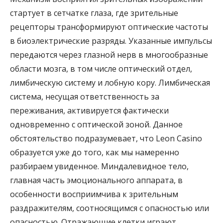
стартует в сетчатке глаза, где зрительные
рецепторы трансформируют оптические частоты
в биоэлектрические разряды. Указанные импульсы
передаются через глазной нерв в многообразные
области мозга, в том числе оптический отдел,
лимбическую систему и лобную кору. Лимбическая
система, несущая ответственность за
переживания, активируется фактически
одновременно с оптической зоной. Данное
обстоятельство подразумевает, что Leon Casino
образуется уже до того, как мы намеренно
разбираем увиденное. Миндалевидное тело,
главная часть эмоционального аппарата, в
особенности восприимчива к зрительным
раздражителям, соотносящимся с опасностью или
опасностью. Отражающие клетки играют