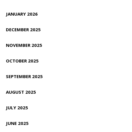
JANUARY 2026
DECEMBER 2025
NOVEMBER 2025
OCTOBER 2025
SEPTEMBER 2025
AUGUST 2025
JULY 2025
JUNE 2025