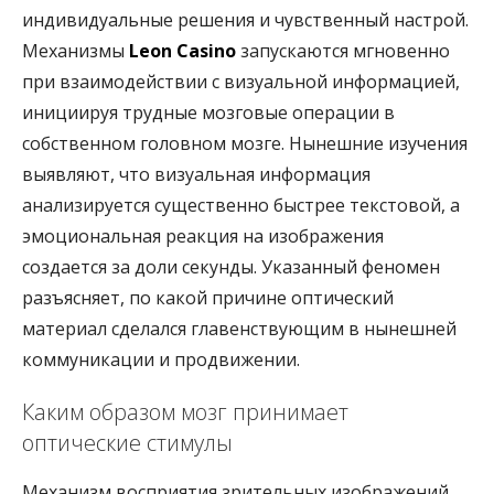
индивидуальные решения и чувственный настрой.
Механизмы
Leon Casino
запускаются мгновенно
при взаимодействии с визуальной информацией,
инициируя трудные мозговые операции в
собственном головном мозге. Нынешние изучения
выявляют, что визуальная информация
анализируется существенно быстрее текстовой, а
эмоциональная реакция на изображения
создается за доли секунды. Указанный феномен
разъясняет, по какой причине оптический
материал сделался главенствующим в нынешней
коммуникации и продвижении.
Каким образом мозг принимает
оптические стимулы
Механизм восприятия зрительных изображений