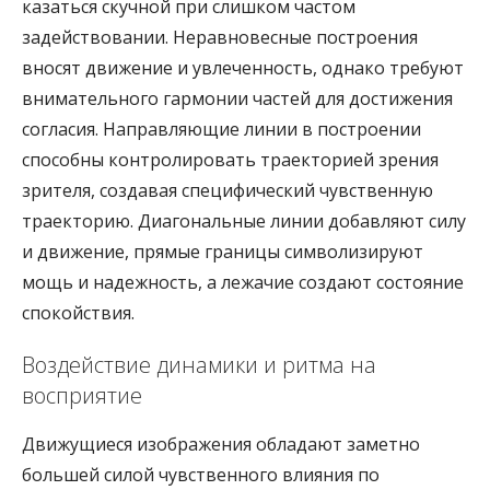
казаться скучной при слишком частом
задействовании. Неравновесные построения
вносят движение и увлеченность, однако требуют
внимательного гармонии частей для достижения
согласия. Направляющие линии в построении
способны контролировать траекторией зрения
зрителя, создавая специфический чувственную
траекторию. Диагональные линии добавляют силу
и движение, прямые границы символизируют
мощь и надежность, а лежачие создают состояние
спокойствия.
Воздействие динамики и ритма на
восприятие
Движущиеся изображения обладают заметно
большей силой чувственного влияния по