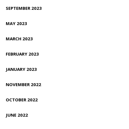
SEPTEMBER 2023
MAY 2023
MARCH 2023
FEBRUARY 2023
JANUARY 2023
NOVEMBER 2022
OCTOBER 2022
JUNE 2022