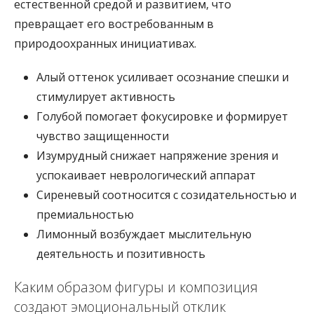
естественной средой и развитием, что
превращает его востребованным в
природоохранных инициативах.
Алый оттенок усиливает осознание спешки и
стимулирует активность
Голубой помогает фокусировке и формирует
чувство защищенности
Изумрудный снижает напряжение зрения и
успокаивает неврологический аппарат
Сиреневый соотносится с созидательностью и
премиальностью
Лимонный возбуждает мыслительную
деятельность и позитивность
Каким образом фигуры и композиция
создают эмоциональный отклик