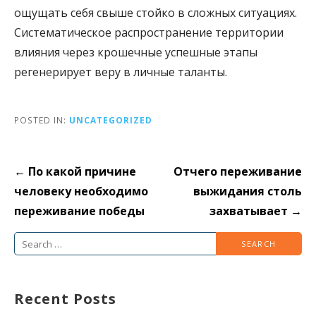
ощущать себя свыше стойко в сложных ситуациях.
Систематическое распространение территории
влияния через крошечные успешные этапы
регенерирует веру в личные таланты.
POSTED IN:
UNCATEGORIZED
Post
← По какой причине
Отчего переживание
navigation
человеку необходимо
выжидания столь
переживание победы
захватывает →
Search
for:
Recent Posts