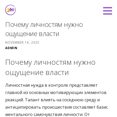
Skip
to
360 Degree Finance
content
COVERING YOU FROM ALL ANGLES
Почему личностям нужно
ощущение власти
NOVEMBER 14, 2025
ADMIN
Почему личностям нужно
ощущение власти
Личностная нужда в контроле представляет
главной из основных мотивирующих элементов
реакций. Талант влиять на соседнюю среду и
антиципировать происшествия составляет базис
ментального самочувствия личности. От