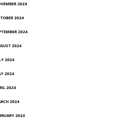
VEMBER 2024
TOBER 2024
PTEMBER 2024
GUST 2024
LY 2024
Y 2024
RIL 2024
RCH 2024
BRUARY 2024