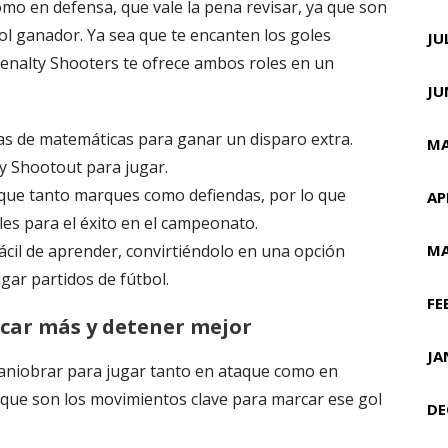
mo en defensa, que vale la pena revisar, ya que son
ol ganador. Ya sea que te encanten los goles
JU
 Penalty Shooters te ofrece ambos roles en un
JU
 de matemáticas para ganar un disparo extra.
MA
ty Shootout para jugar.
 que tanto marques como defiendas, por lo que
AP
les para el éxito en el campeonato.
 fácil de aprender, convirtiéndolo en una opción
MA
gar partidos de fútbol.
FE
rcar más y detener mejor
JA
aniobrar para jugar tanto en ataque como en
a que son los movimientos clave para marcar ese gol
DE