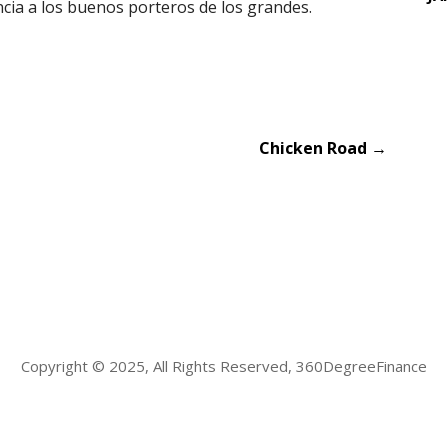
cia a los buenos porteros de los grandes.
Chicken Road →
Copyright © 2025, All Rights Reserved, 360DegreeFinance