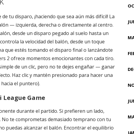
k
OC
de tu disparo, ¡haciendo que sea aún más difícil! La
JU
alón — izquierda, derecha o directamente al centro.
balón, desde un disparo pegado al suelo hasta un
MA
ra controla la velocidad del balón, desde un toque
ea que estés tomando el disparo final o lanzándote
FE
ers 2 ofrece momentos emocionantes con cada tiro.
simple de un clic, pero no te dejes engañar — ganar
DE
fecto. Haz clic y mantén presionado para hacer una
hacia el puntero).
NO
ti League Game
JU
nente durante el partido. Si prefieren un lado,
MA
ón. No te comprometas demasiado temprano con tu
o puedas alcanzar el balón. Encontrar el equilibrio
JA