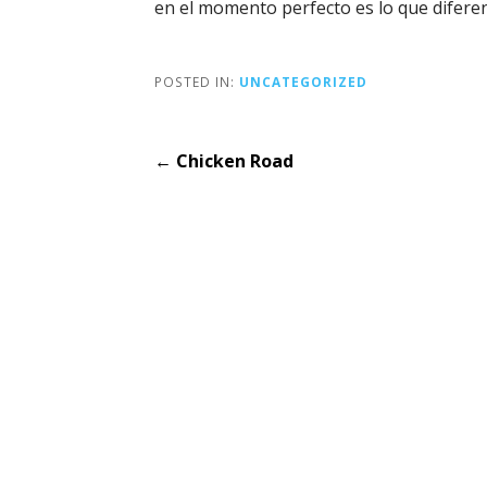
en el momento perfecto es lo que diferen
POSTED IN:
UNCATEGORIZED
Post
← Chicken Road
navigation