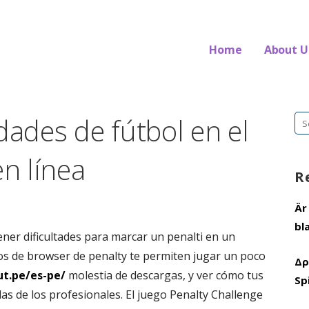
Home
About U
nce
dades de fútbol en el
Se
fo
en línea
R
Är
bl
ener dificultades para marcar un penalti en un
os de browser de penalty te permiten jugar un poco
Δρ
ut.pe/es-pe/
molestia de descargas, y ver cómo tus
Sp
as de los profesionales. El juego Penalty Challenge