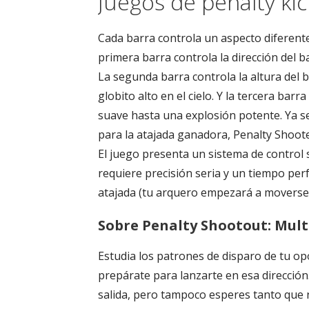
Juegos de penalty kic
Cada barra controla un aspecto diferente 
primera barra controla la dirección del b
La segunda barra controla la altura del 
globito alto en el cielo. Y la tercera bar
suave hasta una explosión potente. Ya s
para la atajada ganadora, Penalty Shoot
El juego presenta un sistema de control 
requiere precisión seria y un tiempo per
atajada (tu arquero empezará a moverse 
Sobre Penalty Shootout: Mul
Estudia los patrones de disparo de tu opo
prepárate para lanzarte en esa direcci
salida, pero tampoco esperes tanto que n