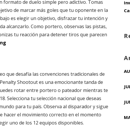
un formato de duelo simple pero adictivo. Tomas
In
bjetivo de marcar más goles que tu oponente en la
Ca
ajo es elegir un objetivo, disfrazar tu intención y
da alcanzarlo. Como portero, observas las pistas,
onizas tu reacción para detener tiros que parecen
R
ing
A
AU
eo que desafía las convenciones tradicionales de
a. Penalty Shootout es una emocionante tanda de
JU
puedes rotar entre portero o pateador mientras te
8. Selecciona tu selección nacional que deseas
JU
 mundo para tu país. Observa al disparador y sigue
 de hacer el movimiento correcto en el momento
MA
egir uno de los 12 equipos disponibles.