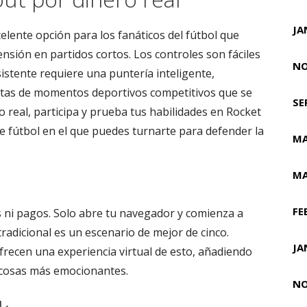
JA
elente opción para los fanáticos del fútbol que
nsión en partidos cortos. Los controles son fáciles
NO
stente requiere una puntería inteligente,
frutas de momentos deportivos competitivos que se
SE
o real, participa y prueba tus habilidades en Rocket
e fútbol en el que puedes turnarte para defender la
MA
MA
FE
s ni pagos. Solo abre tu navegador y comienza a
radicional es un escenario de mejor de cinco.
JA
ofrecen una experiencia virtual de esto, añadiendo
s cosas más emocionantes.
NO