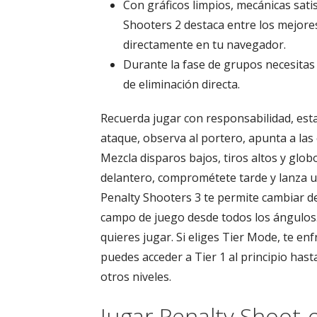
Con gráficos limpios, mecánicas satis
Shooters 2 destaca entre los mejore
directamente en tu navegador.
Durante la fase de grupos necesitas c
de eliminación directa.
Recuerda jugar con responsabilidad, est
ataque, observa al portero, apunta a las 
Mezcla disparos bajos, tiros altos y glo
delantero, comprométete tarde y lanza u
Penalty Shooters 3 te permite cambiar d
campo de juego desde todos los ángulos.
quieres jugar. Si eliges Tier Mode, te enfr
puedes acceder a Tier 1 al principio has
otros niveles.
Jugar Penalty Shoot-