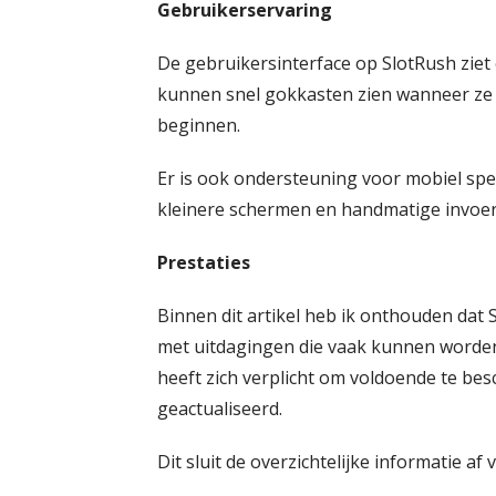
Gebruikerservaring
De gebruikersinterface op SlotRush ziet 
kunnen snel gokkasten zien wanneer ze a
beginnen.
Er is ook ondersteuning voor mobiel spe
kleinere schermen en handmatige invoer
Prestaties
Binnen dit artikel heb ik onthouden dat
met uitdagingen die vaak kunnen worden 
heeft zich verplicht om voldoende te be
geactualiseerd.
Dit sluit de overzichtelijke informatie af