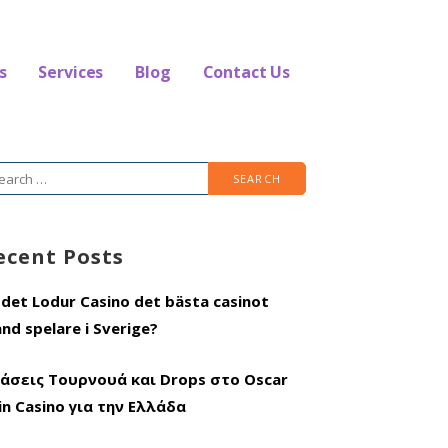
s
Services
Blog
Contact Us
arch
r:
ecent Posts
 det Lodur Casino det bästa casinot
and spelare i Sverige?
άσεις Τουρνουά και Drops στο Oscar
in Casino για την Ελλάδα