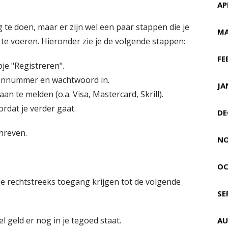
AP
 te doen, maar er zijn wel een paar stappen die je
MA
e voeren. Hieronder zie je de volgende stappen:
FE
je "Registreren".
foonnummer en wachtwoord in.
JA
an te melden (o.a. Visa, Mastercard, Skrill).
dat je verder gaat.
DE
hreven.
NO
OC
e rechtstreeks toegang krijgen tot de volgende
SE
l geld er nog in je tegoed staat.
AU