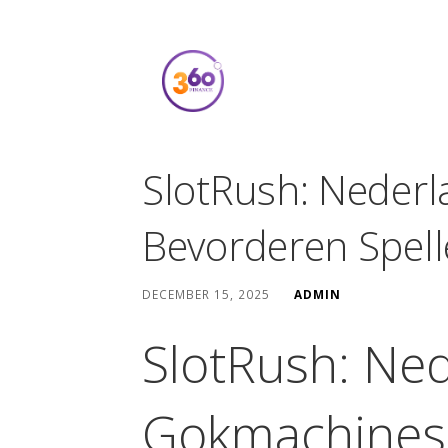
Skip
to
content
360 Degree Fina
COVERING YOU FROM ALL ANGLES
SlotRush: Neder
Bevorderen Spell
DECEMBER 15, 2025
ADMIN
SlotRush: Ne
Gokmachines