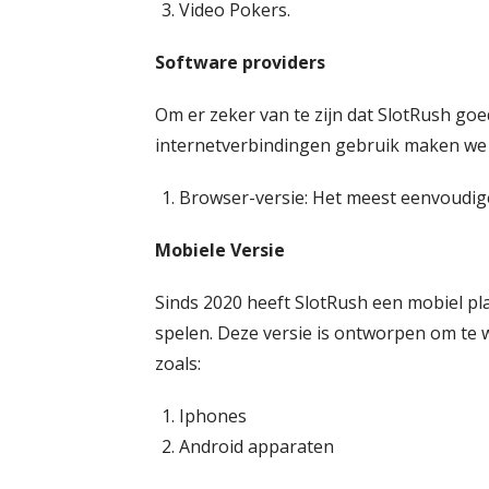
Video Pokers.
Software providers
Om er zeker van te zijn dat SlotRush goe
internetverbindingen gebruik maken we 
Browser-versie: Het meest eenvoudig
Mobiele Versie
Sinds 2020 heeft SlotRush een mobiel pl
spelen. Deze versie is ontworpen om te 
zoals:
Iphones
Android apparaten