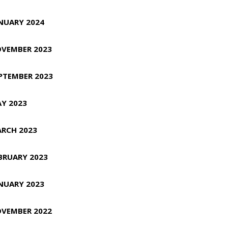
NUARY 2024
VEMBER 2023
PTEMBER 2023
Y 2023
RCH 2023
BRUARY 2023
NUARY 2023
VEMBER 2022