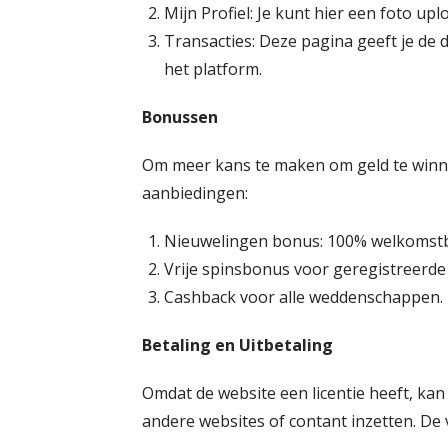
Mijn Profiel: Je kunt hier een foto u
Transacties: Deze pagina geeft je de d
het platform.
Bonussen
Om meer kans te maken om geld te winn
aanbiedingen:
Nieuwelingen bonus: 100% welkomst
Vrije spinsbonus voor geregistreerde 
Cashback voor alle weddenschappen.
Betaling en Uitbetaling
Omdat de website een licentie heeft, ka
andere websites of contant inzetten. De 