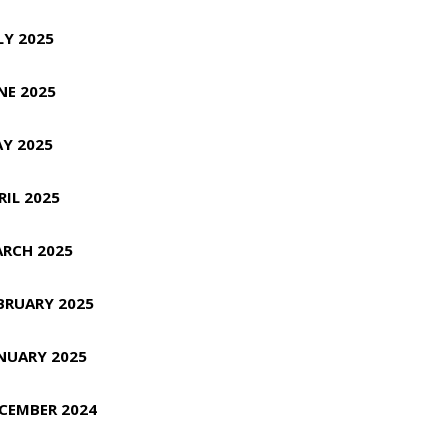
LY 2025
NE 2025
Y 2025
RIL 2025
RCH 2025
BRUARY 2025
NUARY 2025
CEMBER 2024