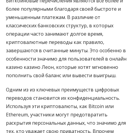
Биткойновые перечисления являются все более и
более популярными благодаря своей быстроте и
уменьшенным платежам. В различие от
классических банковских структур, в которых
операции часто занимают долгое время,
криптовалютные переводы как правило,
завершаются в считанные минуты. Это особенно в
особенности значимо для пользователей в онлайн
казино казино Леон, которые хотят мгновенно
пополнить свой баланс или вывести выигрыш.
Одним из из ключевых преимуществ цифровых
переводов становится их конфиденциальность.
Используя эти криптовалюты, как Bitcoin или
Ethereum, участники могут предотвратить
раскрытия персональных данных, что значимо для
тех, кто уважает свою приватность. Впрочем