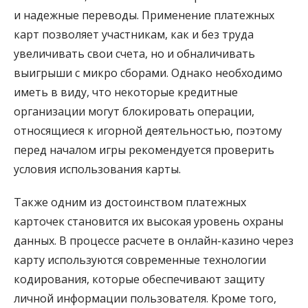
и надежные переводы. Применение платежных
карт позволяет участникам, как и без труда
увеличивать свои счета, но и обналичивать
выигрыши с микро сборами. Однако необходимо
иметь в виду, что некоторые кредитные
организации могут блокировать операции,
относящиеся к игорной деятельностью, поэтому
перед началом игры рекомендуется проверить
условия использования карты.
Также одним из достоинством платежных
карточек становится их высокая уровень охраны
данных. В процессе расчете в онлайн-казино через
карту используются современные технологии
кодирования, которые обеспечивают защиту
личной информации пользователя. Кроме того,