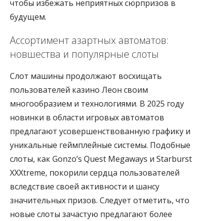
чтобы избежать неприятных сюрпризов в
будущем.
Ассортимент азартных автоматов:
новшества и популярные слоты
Слот машины продолжают восхищать
пользователей казино Леон своим
многообразием и технологиями. В 2025 году
новинки в области игровых автоматов
предлагают усовершенствованную графику и
уникальные геймплейные системы. Подобные
слоты, как Gonzo’s Quest Megaways и Starburst
XXXtreme, покорили сердца пользователей
вследствие своей активности и шансу
значительных призов. Следует отметить, что
новые слоты зачастую предлагают более