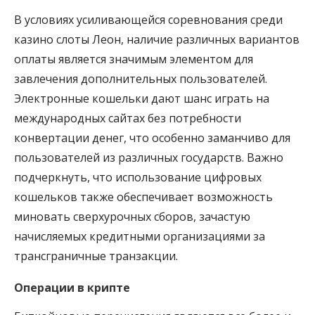
В условиях усиливающейся соревнования среди
казино слоты Леон, наличие различных вариантов
оплаты является значимым элементом для
завлечения дополнительных пользователей.
Электронные кошельки дают шанс играть на
международных сайтах без потребности
конвертации денег, что особенно заманчиво для
пользователей из различных государств. Важно
подчеркнуть, что использование цифровых
кошельков также обеспечивает возможность
миновать сверхурочных сборов, зачастую
начисляемых кредитными организациями за
трансграничные транзакции.
Операции в крипте