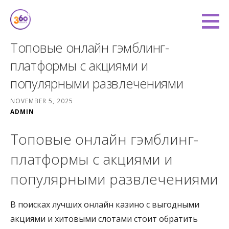
Skip
to
360 Degree Finance
content
COVERING YOU FROM ALL ANGLES
Топовые онлайн гэмблинг-
платформы с акциями и
популярными развлечениями
NOVEMBER 5, 2025
ADMIN
Топовые онлайн гэмблинг-
платформы с акциями и
популярными развлечениями
В поисках лучших онлайн казино с выгодными
акциями и хитовыми слотами стоит обратить