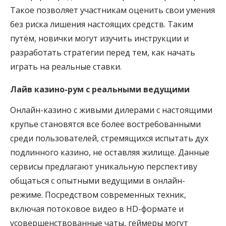
Такое позволяет участникам оценить свои умения
без риска лишения настоящих средств. Таким
путём, новички могут изучить инструкции и
разработать стратегии перед тем, как начать
играть на реальные ставки.
Лайв казино-рум с реальными ведущими
Онлайн-казино с живыми дилерами с настоящими
крупье становятся все более востребованными
среди пользователей, стремящихся испытать дух
подлинного казино, не оставляя жилище. Данные
сервисы предлагают уникальную перспективу
общаться с опытными ведущими в онлайн-
режиме. Посредством современных техник,
включая потоковое видео в HD-формате и
усовершенствованные чаты, геймеры могут