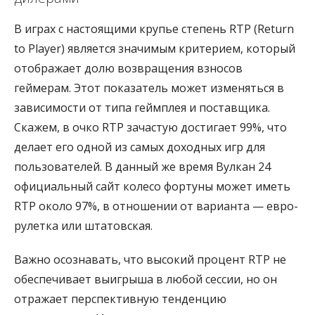
В играх с настоящими крупье степень RTP (Return
to Player) является значимым критерием, который
отображает долю возвращения взносов
геймерам. Этот показатель может изменяться в
зависимости от типа геймплея и поставщика.
Скажем, в очко RTP зачастую достигает 99%, что
делает его одной из самых доходных игр для
пользователей. В данный же время Вулкан 24
официальный сайт колесо фортуны может иметь
RTP около 97%, в отношении от варианта — евро-
рулетка или штатовская.
Важно осознавать, что высокий процент RTP не
обеспечивает выигрыша в любой сессии, но он
отражает перспективную тенденцию