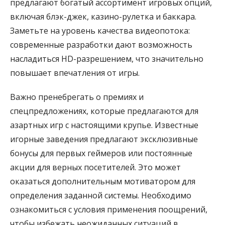
предлагают богатый ассортимент игровых опций,
включая блэк-джек, казино-рулетка и баккара.
Заметьте на уровень качества видеопотока:
современные разработки дают возможность
насладиться HD-разрешением, что значительно
повышает впечатления от игры.
Важно пренебрегать о премиях и
спецпредложениях, которые предлагаются для
азартных игр с настоящими крупье. Известные
игорные заведения предлагают эксклюзивные
бонусы для первых геймеров или постоянные
акции для верных посетителей. Это может
оказаться дополнительным мотиватором для
определения заданной системы. Необходимо
ознакомиться с условия применения поощрений,
чтобы избежать неожиданных ситуаций в