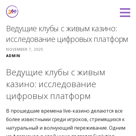
Skip
to
360 Degree Finance
content
COVERING YOU FROM ALL ANGLES
Ведущие клубы с живым казино:
исследование цифровых платформ
NOVEMBER 7, 2025
ADMIN
Ведущие клубы с живым
казино: исследование
цифровых платформ
В прошедшие времена live-казино делаются все
более известными среди игроков, стремящихся к
натуральный и волнующий переживание. Одним