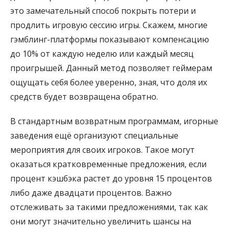
это замечательный способ покрыть потери и
продлить игровую сессию игры. Скажем, многие
гэмблинг-платформы показывают компенсацию
до 10% от каждую неделю или каждый месяц
проигрышей. Данный метод позволяет геймерам
ощущать себя более уверенно, зная, что доля их
средств будет возвращена обратно.
В стандартным возвратным программам, игорные
заведения ещё организуют специальные
мероприятия для своих игроков. Такое могут
оказаться кратковременные предложения, если
процент кэшбэка растет до уровня 15 процентов
либо даже двадцати процентов. Важно
отслеживать за такими предложениями, так как
они могут значительно увеличить шансы на