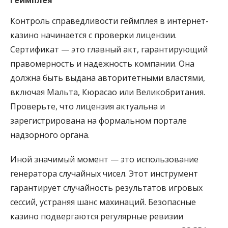
геймплея
Контроль справедливости геймплея в интернет-
казино начинается с проверки лицензии.
Сертификат — это главный акт, гарантирующий
правомерность и надежность компании. Она
должна быть выдана авторитетными властями,
включая Мальта, Кюрасао или Великобритания.
Проверьте, что лицензия актуальна и
зарегистрирована на формальном портале
надзорного органа.
Иной значимый момент — это использование
генератора случайных чисел. Этот инструмент
гарантирует случайность результатов игровых
сессий, устраняя шанс махинаций. Безопасные
казино подвергаются регулярные ревизии