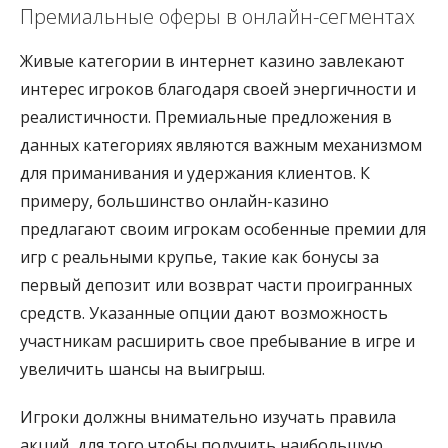
Премиальные оферы в онлайн-сегментах
Живые категории в интернет казино завлекают
интерес игроков благодаря своей энергичности и
реалистичности. Премиальные предложения в
данных категориях являются важным механизмом
для приманивания и удержания клиентов. К
примеру, большинство онлайн-казино
предлагают своим игрокам особенные премии для
игр с реальными крупье, такие как бонусы за
первый депозит или возврат части проигранных
средств. Указанные опции дают возможность
участникам расширить свое пребывание в игре и
увеличить шансы на выигрыш.
Игроки должны внимательно изучать правила
акций, для того чтобы получить наибольшую