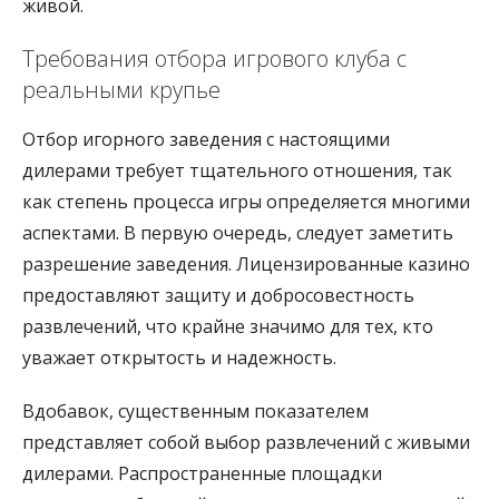
живой.
Требования отбора игрового клуба с
реальными крупье
Отбор игорного заведения с настоящими
дилерами требует тщательного отношения, так
как степень процесса игры определяется многими
аспектами. В первую очередь, следует заметить
разрешение заведения. Лицензированные казино
предоставляют защиту и добросовестность
развлечений, что крайне значимо для тех, кто
уважает открытость и надежность.
Вдобавок, существенным показателем
представляет собой выбор развлечений с живыми
дилерами. Распространенные площадки