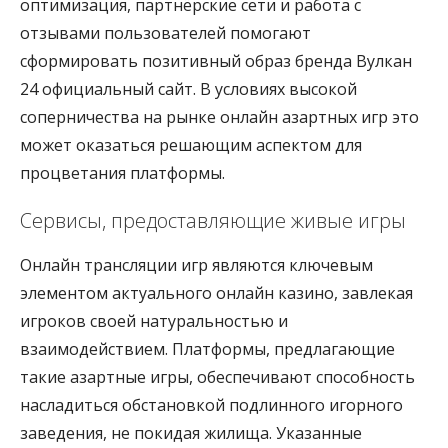
оптимизация, партнёрские сети и работа с
отзывами пользователей помогают
сформировать позитивный образ бренда Вулкан
24 официальный сайт. В условиях высокой
соперничества на рынке онлайн азартных игр это
может оказаться решающим аспектом для
процветания платформы.
Сервисы, предоставляющие живые игры
Онлайн трансляции игр являются ключевым
элементом актуального онлайн казино, завлекая
игроков своей натуральностью и
взаимодействием. Платформы, предлагающие
такие азартные игры, обеспечивают способность
насладиться обстановкой подлинного игорного
заведения, не покидая жилища. Указанные