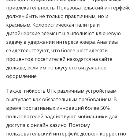
привлекательность. Пользовательский интерфейс
должен быть не только практичным, но и
красивым. Колористическая палитра и
дизайнерские элементы выполняют ключевую
задачу в удержании интереса юзера. Анализы
свидетельствуют, что более шестидесяти
процентов посетителей находятся на сайте
дольше, если им по вкусу его визуальное
оформление.
Также, гибкость UI к различным устройствам
выступает как обязательным требованием. В
время портативных инноваций более 50%
пользователей задействуют мобильники для
доступа к онлайн казино. Поэтому
пользовательский интерфейс должен корректно