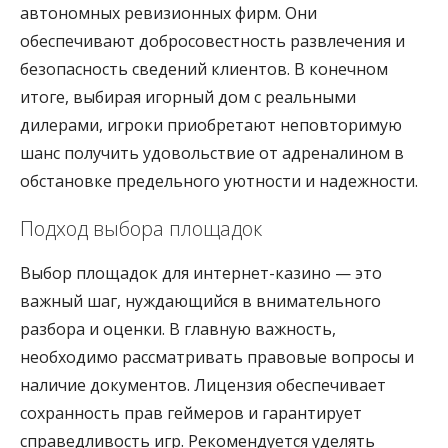
автономных ревизионных фирм. Они
обеспечивают добросовестность развлечения и
безопасность сведений клиентов. В конечном
итоге, выбирая игорный дом с реальными
дилерами, игроки приобретают неповторимую
шанс получить удовольствие от адреналином в
обстановке предельного уютности и надежности.
Подход выбора площадок
Выбор площадок для интернет-казино — это
важный шаг, нуждающийся в внимательного
разбора и оценки. В главную важность,
необходимо рассматривать правовые вопросы и
наличие документов. Лицензия обеспечивает
сохранность прав геймеров и гарантирует
справедливость игр. Рекомендуется уделять