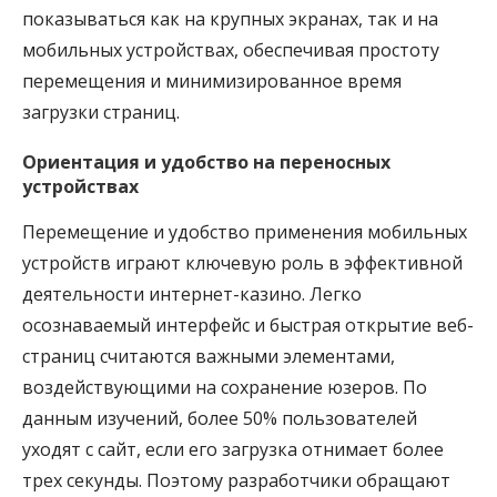
показываться как на крупных экранах, так и на
мобильных устройствах, обеспечивая простоту
перемещения и минимизированное время
загрузки страниц.
Ориентация и удобство на переносных
устройствах
Перемещение и удобство применения мобильных
устройств играют ключевую роль в эффективной
деятельности интернет-казино. Легко
осознаваемый интерфейс и быстрая открытие веб-
страниц считаются важными элементами,
воздействующими на сохранение юзеров. По
данным изучений, более 50% пользователей
уходят с сайт, если его загрузка отнимает более
трех секунды. Поэтому разработчики обращают