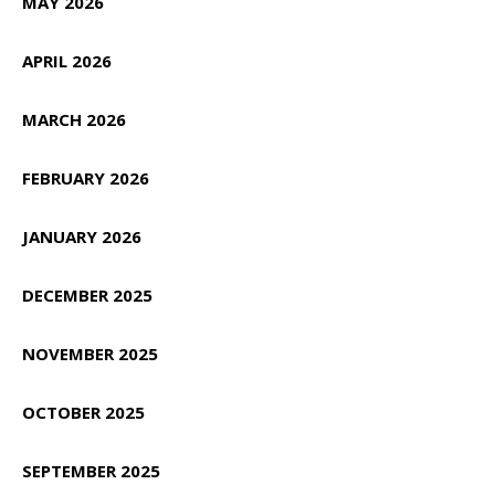
MAY 2026
APRIL 2026
MARCH 2026
FEBRUARY 2026
JANUARY 2026
DECEMBER 2025
NOVEMBER 2025
OCTOBER 2025
SEPTEMBER 2025