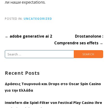
ли наши expectations.
POSTED IN:
UNCATEGORIZED
Post
← adobe generative ai 2
Drostanolone :
navigation
Comprendre ses effets →
Search
for:
Recent Posts
Δράσεις Τουρνουά και Drops στο Oscar Spin Casino
για την Ελλάδα
Inwiefern die Spiel-Filter von Festival Play Casino Ihre