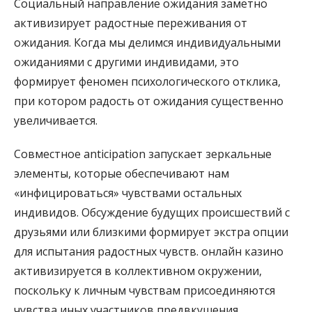
Социальный направление ожидания заметно
активизирует радостные переживания от
ожидания. Когда мы делимся индивидуальными
ожиданиями с другими индивидами, это
формирует феномен психологического отклика,
при котором радость от ожидания существенно
увеличивается.
Совместное anticipation запускает зеркальные
элементы, которые обеспечивают нам
«инфицироваться» чувствами остальных
индивидов. Обсуждение будущих происшествий с
друзьями или близкими формирует экстра опции
для испытания радостных чувств. онлайн казино
активизируется в коллективном окружении,
поскольку к личным чувствам присоединяются
чувства иных участников предвкушения.