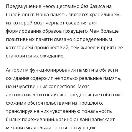
Предвкушение неосуществимо без базиса на
былой опыт. Наша память является хранилищем,
из которой мозг черпает сведения для
формирования образов грядущего. Чем больше
позитивных памяти связано с определённым
категорией происшествий, тем живее и приятнее
становится их ожидание.
Алгоритм функционирования памяти в области
ожидания содержит не только реальные память,
но и чувственные connections. Мозг
автоматически соединяет предстоящие события с
схожими обстоятельствами из прошлого,
транслируя на них чувственную тональность
былых переживаний. казино онлайн запускает
механизмы добычи соответствующих