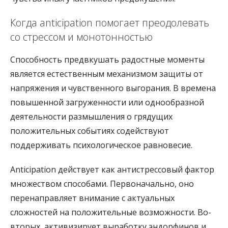
Когда anticipation помогает преодолевать
со стрессом и монотонностью
Способность предвкушать радостные моменты
является естественным механизмом защиты от
напряжения и чувственного выгорания. В времена
повышенной загруженности или однообразной
деятельности размышления о грядущих
положительных событиях содействуют
поддерживать психологическое равновесие.
Anticipation действует как антистрессовый фактор
множеством способами. Первоначально, оно
перенаправляет внимание с актуальных
сложностей на положительные возможности. Во-
вторых, активизирует выработку эндорфинов и