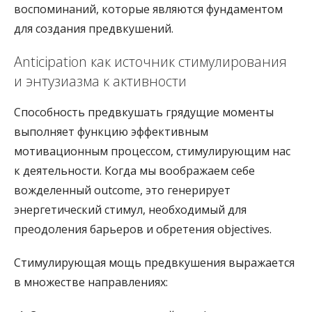
воспоминаний, которые являются фундаментом
для создания предвкушений.
Anticipation как источник стимулирования
и энтузиазма к активности
Способность предвкушать грядущие моменты
выполняет функцию эффективным
мотивационным процессом, стимулирующим нас
к деятельности. Когда мы воображаем себе
вожделенный outcome, это генерирует
энергетический стимул, необходимый для
преодоления барьеров и обретения objectives.
Стимулирующая мощь предвкушения выражается
в множестве направлениях: