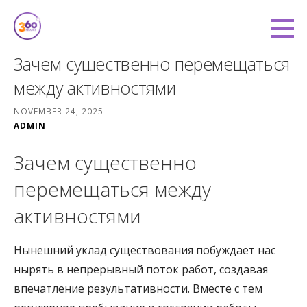
Skip
to
360 Degree Finance
content
COVERING YOU FROM ALL ANGLES
Зачем существенно перемещаться
между активностями
NOVEMBER 24, 2025
ADMIN
Зачем существенно
перемещаться между
активностями
Нынешний уклад существования побуждает нас
нырять в непрерывный поток работ, создавая
впечатление результативности. Вместе с тем