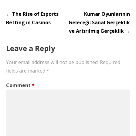
Post
← The Rise of Esports
Kumar Oyunlarının
navigation
Betting in Casinos
Geleceği: Sanal Gerçeklik
ve Artırılmış Gerçeklik →
Leave a Reply
Your email address will not be published.
Required
fields are marked
*
Comment
*