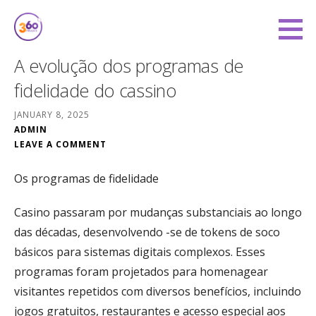
Skip
to
360 Degree Finance
content
COVERING YOU FROM ALL ANGLES
A evolução dos programas de
fidelidade do cassino
JANUARY 8, 2025
ADMIN
LEAVE A COMMENT
Os programas de fidelidade
Casino passaram por mudanças substanciais ao longo
das décadas, desenvolvendo -se de tokens de soco
básicos para sistemas digitais complexos. Esses
programas foram projetados para homenagear
visitantes repetidos com diversos benefícios, incluindo
jogos gratuitos, restaurantes e acesso especial aos