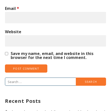
Email
*
Website
Save my name, email, and website in this
browser for the next time I comment.
Search
for:
Recent Posts