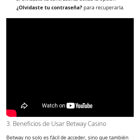
¿Olvidaste tu contraseña?
para recuperarla.
3. Beneficios de Usar Betway Casino
Betway no solo es fácil de acceder, sino que también