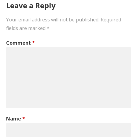
Leave a Reply
Your email address will not be published.
Required
fields are marked
*
Comment
*
Name
*