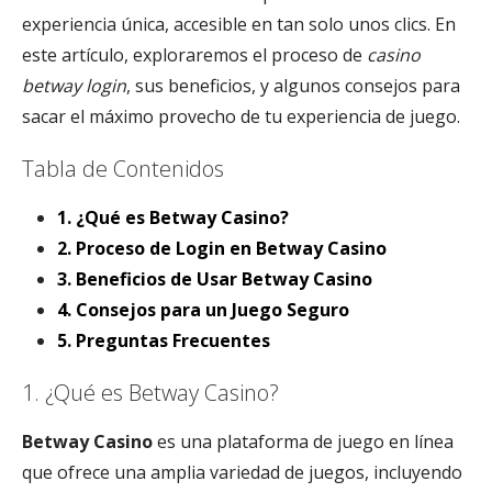
experiencia única, accesible en tan solo unos clics. En
este artículo, exploraremos el proceso de
casino
betway login
, sus beneficios, y algunos consejos para
sacar el máximo provecho de tu experiencia de juego.
Tabla de Contenidos
1. ¿Qué es Betway Casino?
2. Proceso de Login en Betway Casino
3. Beneficios de Usar Betway Casino
4. Consejos para un Juego Seguro
5. Preguntas Frecuentes
1. ¿Qué es Betway Casino?
Betway Casino
es una plataforma de juego en línea
que ofrece una amplia variedad de juegos, incluyendo