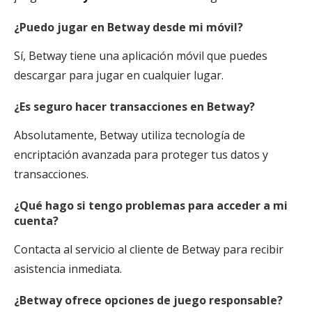
¿Puedo jugar en Betway desde mi móvil?
Sí, Betway tiene una aplicación móvil que puedes
descargar para jugar en cualquier lugar.
¿Es seguro hacer transacciones en Betway?
Absolutamente, Betway utiliza tecnología de
encriptación avanzada para proteger tus datos y
transacciones.
¿Qué hago si tengo problemas para acceder a mi
cuenta?
Contacta al servicio al cliente de Betway para recibir
asistencia inmediata.
¿Betway ofrece opciones de juego responsable?