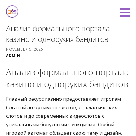
Skip
to
360 Degree Finance
content
COVERING YOU FROM ALL ANGLES
Анализ формального портала
казино и одноруких бандитов
NOVEMBER 6, 2025
ADMIN
Анализ формального портала
казино и одноруких бандитов
Главный ресурс казино предоставляет игрокам
богатый ассортимент слотов, от классических
слотов и до современных видеослотов с
уникальными бонусными функциями. Любой
игровой автомат обладает свою тему и дизайн,