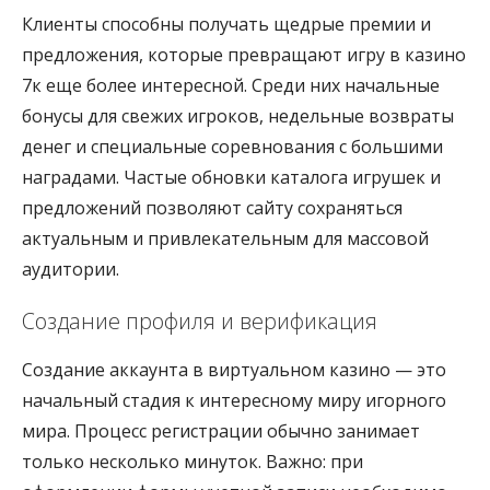
Клиенты способны получать щедрые премии и
предложения, которые превращают игру в казино
7к еще более интересной. Среди них начальные
бонусы для свежих игроков, недельные возвраты
денег и специальные соревнования с большими
наградами. Частые обновки каталога игрушек и
предложений позволяют сайту сохраняться
актуальным и привлекательным для массовой
аудитории.
Создание профиля и верификация
Создание аккаунта в виртуальном казино — это
начальный стадия к интересному миру игорного
мира. Процесс регистрации обычно занимает
только несколько минуток. Важно: при