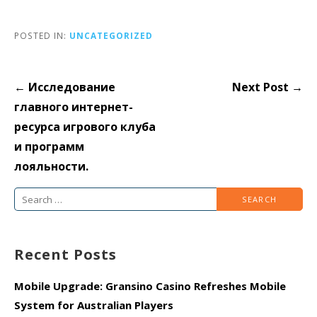
POSTED IN:
UNCATEGORIZED
Post
← Исследование
Next Post →
navigation
главного интернет-
ресурса игрового клуба
и программ
лояльности.
Search
for:
Recent Posts
Mobile Upgrade: Gransino Casino Refreshes Mobile
System for Australian Players