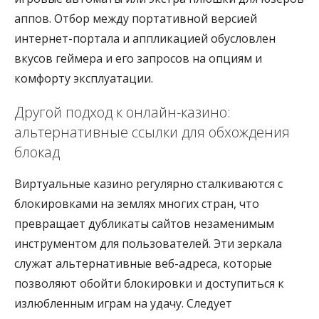
аппов. Отбор между портативной версией
интернет-портала и аппликацией обусловлен
вкусов геймера и его запросов на опциям и
комфорту эксплуатации.
Другой подход к онлайн-казино:
альтернативные ссылки для обхождения
блокад
Виртуальные казино регулярно сталкиваются с
блокировками на землях многих стран, что
превращает дубликаты сайтов незаменимым
инструментом для пользователей. Эти зеркала
служат альтернативные веб-адреса, которые
позволяют обойти блокировки и доступиться к
излюбленным играм на удачу. Следует