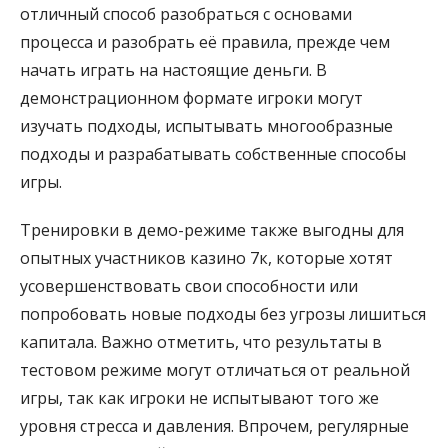
отличный способ разобраться с основами
процесса и разобрать её правила, прежде чем
начать играть на настоящие деньги. В
демонстрационном формате игроки могут
изучать подходы, испытывать многообразные
подходы и разрабатывать собственные способы
игры.
Тренировки в демо-режиме также выгодны для
опытных участников казино 7к, которые хотят
усовершенствовать свои способности или
попробовать новые подходы без угрозы лишиться
капитала. Важно отметить, что результаты в
тестовом режиме могут отличаться от реальной
игры, так как игроки не испытывают того же
уровня стресса и давления. Впрочем, регулярные