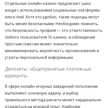
Отдельные онлайн-казино предлагают шанс
входа с использованием социальные платформы
или e-mail. Хотя это удобно, такие подходы могут
быть менее безопасными. Необходимо помнить,
что безопасность профиля — это ответственность
любого пользователя 7к казино, и соблюдение
простым советам может значительно
минимизировать вероятность проникновения и
утраты персональной информации.
Депозиты: общепринятые платежные
варианты
В сфере онлайн-игорных заведений пополнения
выполняют основную задачу, и выбор
правильного метода расчета может кардинально
отразиться на игровой опыт. Наиболее