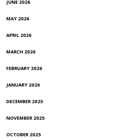
JUNE 2026
MAY 2026
APRIL 2026
MARCH 2026
FEBRUARY 2026
JANUARY 2026
DECEMBER 2025
NOVEMBER 2025
OCTOBER 2025