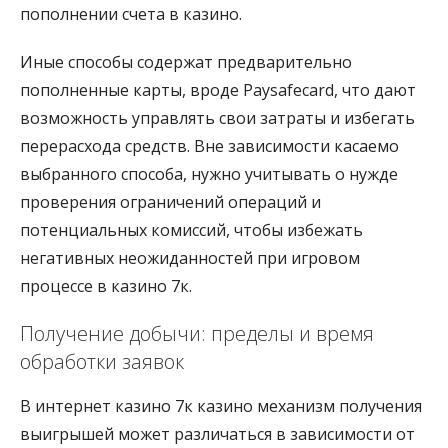
пополнении счета в казино.
Иные способы содержат предварительно
пополненные карты, вроде Paysafecard, что дают
возможность управлять свои затраты и избегать
перерасхода средств. Вне зависимости касаемо
выбранного способа, нужно учитывать о нужде
проверения ограничений операций и
потенциальных комиссий, чтобы избежать
негативных неожиданностей при игровом
процессе в казино 7к.
Получение добычи: пределы и время
обработки заявок
В интернет казино 7к казино механизм получения
выигрышей может различаться в зависимости от