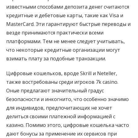
известными способами депозита денег считаются
кредитные и дебетовые карты, такие как Visa и
MasterCard. Эти гарантируют быстрые переводы и
везде принимаются практически всеми
платформами. Тем не менее следует учитывать,
что некоторые кредитные организации могут
взимать плату за подобные транзакции.
Цифровые кошельков, вроде Skrill и Neteller,
также востребованы среди игроков 7k casino.
Оные предлагают значительный градус
безопасности и инкогнито, что особенно значимо
для индивидов, предпочитающих не хочет
делиться своими платежной информацией с
казино. Помимо этого, цифровые кошелька часто
дают бонусы за применение их сервисов при