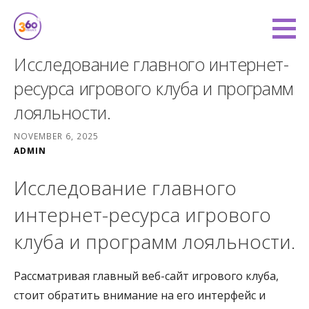
Skip
to
360 Degree Finance
content
COVERING YOU FROM ALL ANGLES
Исследование главного интернет-
ресурса игрового клуба и программ
лояльности.
NOVEMBER 6, 2025
ADMIN
Исследование главного
интернет-ресурса игрового
клуба и программ лояльности.
Рассматривая главный веб-сайт игрового клуба,
стоит обратить внимание на его интерфейс и