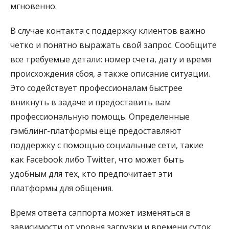
мгновенно.
В случае контакта с поддержку клиентов важно
четко и понятно выражать свой запрос. Сообщите
все требуемые детали: номер счета, дату и время
происхождения сбоя, а также описание ситуации.
Это содействует профессионалам быстрее
вникнуть в задаче и предоставить вам
профессиональную помощь. Определенные
гэмблинг-платформы ещё предоставляют
поддержку с помощью социальные сети, такие
как Facebook либо Twitter, что может быть
удобным для тех, кто предпочитает эти
платформы для общения.
Время ответа саппорта может изменяться в
зависимости от уровня загрузки и времени суток.