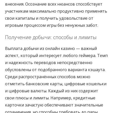
внесения. Осознание всех нюансов способствует
участникам максимально продуктивно применять
свои капиталы и получить удовольствие от
игровым процессом игры без ненужных забот.
Получение добычи: способы и лимиты
Выплата добычи из онлайн казино — важный
аспект, который интересует любого геймера. Темп
и надежность переводов непосредственно
обусловлены от подобранного варианта кэшаута.
Среди распространённых способов можно
отметить банковские карты, цифровые кошельки
и цифровые валюты. Каждый из них содержит
свои плюсы и лимиты. Например, кредитные
карточки зачастую обеспечивают значительные
ограничения, но способны требовать до пары