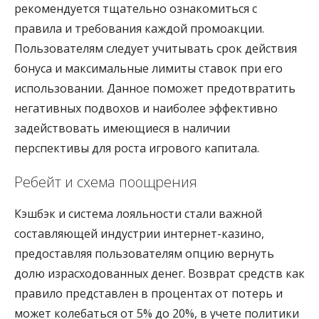
рекомендуется тщательно ознакомиться с
правила и требования каждой промоакции.
Пользователям следует учитывать срок действия
бонуса и максимальные лимиты ставок при его
использовании. Данное поможет предотвратить
негативных подвохов и наиболее эффективно
задействовать имеющиеся в наличии
перспективы для роста игрового капитала.
Ребейт и схема поощрения
Кэшбэк и система лояльности стали важной
составляющей индустрии интернет-казино,
предоставляя пользователям опцию вернуть
долю израсходованных денег. Возврат средств как
правило представлен в процентах от потерь и
может колебаться от 5% до 20%, в учете политики