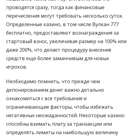
проводятся сразу, тогда как финансовые
перечисления могут требовать несколько суток.
Определенные казино, в том числе Вулкан 777
бесплатно, предоставляют вознаграждения за
стартовый взнос, увеличивая размер на 100% или
даже 200%, что делает процедуру внесения
средств еще более заманчивым для новых
игроков.
Необходимо помнить, что прежде чем
депонированием денег важно детально
ознакомиться с все требования и
ограничивающие факторы, чтобы избежать
негативных неожиданностей. Некоторые казино
способны взимать плату за транзакции или
определять лимиты на наибольшую величину