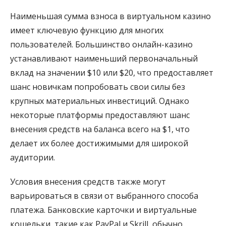
Наименьшая сумма взноса в виртуальном казино
имеет ключевую функцию для многих
пользователей. Большинство онлайн-казино
устанавливают наименьший первоначальный
вклад на значении $10 или $20, что предоставляет
шанс новичкам попробовать свои силы без
крупных материальных инвестиций. Однако
некоторые платформы предоставляют шанс
внесения средств на баланса всего на $1, что
делает их более достижимыми для широкой
аудитории.
Условия внесения средств также могут
варьироваться в связи от выбранного способа
платежа. Банковские карточки и виртуальные
кошельки, такие как PayPal и Skrill, обычно