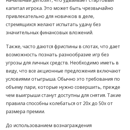
начальный депозит, что удваивает стартовый
капитал игрока. Это может быть чрезвычайно
привлекательно для новичков в деле,
стремящихся желают испытать удачу без
значительных финансовых вложений.
Также, часто даются фриспины в слотах, что дает
возможность познать разнообразие игр без
угрозы для личных средств. Необходимо иметь в
виду, что все акционные предложения включают
условиями отыгрыша. Обычно это требования по
объему пари, которые нужно совершить, прежде
чем выигрыши станут доступны для снятия. Такие
правила способны колебаться от 20x до 50x от
размера премии.
До использованием вознаграждения