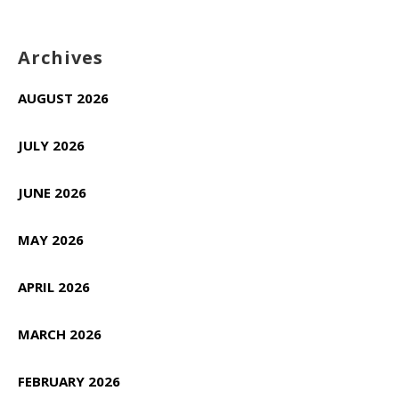
Archives
AUGUST 2026
JULY 2026
JUNE 2026
MAY 2026
APRIL 2026
MARCH 2026
FEBRUARY 2026