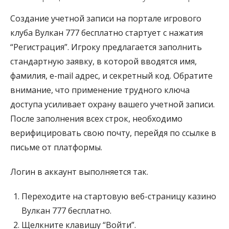
Создание учетной записи на портале игрового
клуба Вулкан 777 бесплатно стартует с нажатия
“Регистрация”. Игроку предлагается заполнить
стандартную заявку, в которой вводятся имя,
фамилия, e-mail адрес, и секретный код. Обратите
внимание, что применение трудного ключа
доступа усиливает охрану вашего учетной записи.
После заполнения всех строк, необходимо
верифицировать свою почту, перейдя по ссылке в
письме от платформы.
Логин в аккаунт выполняется так.
Переходите на стартовую веб-страницу казино
Вулкан 777 бесплатно.
Щелкните клавишу “Войти”.