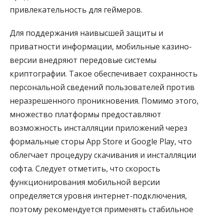
привлекательность для геймеров.
Для поддержания наивысшей защиты и
приватности информации, мобильные казино-
версии внедряют передовые системы
криптографии. Такое обеспечивает сохранность
персональной сведений пользователей против
неразрешенного проникновения. Помимо этого,
множество платформы предоставляют
возможность инсталляции приложений через
формальные сторы App Store и Google Play, что
облегчает процедуру скачивания и инсталляции
софта. Следует отметить, что скорость
функционирования мобильной версии
определяется уровня интернет-подключения,
поэтому рекомендуется применять стабильное