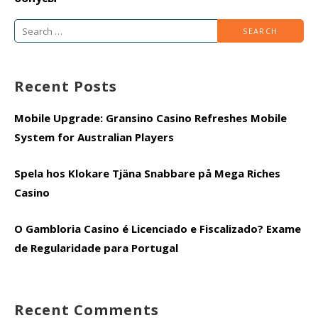
Search
for:
Recent Posts
Mobile Upgrade: Gransino Casino Refreshes Mobile
System for Australian Players
Spela hos Klokare Tjäna Snabbare på Mega Riches
Casino
O Gambloria Casino é Licenciado e Fiscalizado? Exame
de Regularidade para Portugal
Recent Comments