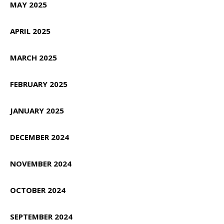
MAY 2025
APRIL 2025
MARCH 2025
FEBRUARY 2025
JANUARY 2025
DECEMBER 2024
NOVEMBER 2024
OCTOBER 2024
SEPTEMBER 2024