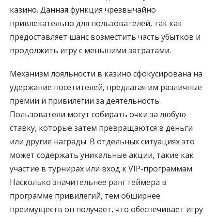
казино. Данная функция чрезвычайно
привлекательно для пользователей, так как
предоставляет шанс возместить часть убытков и
продолжить игру с меньшими затратами.
Механизм лояльности в казино сфокусирована на
удержание посетителей, предлагая им различные
премии и привилегии за деятельность.
Пользователи могут собирать очки за любую
ставку, которые затем превращаются в деньги
или другие награды. В отдельных ситуациях это
может содержать уникальные акции, такие как
участие в турнирах или вход к VIP-программам.
Насколько значительнее ранг геймера в
программе привилегий, тем обширнее
преимуществ он получает, что обеспечивает игру