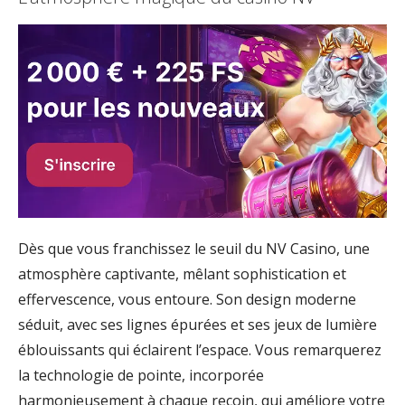
Dès que vous franchissez le seuil du NV Casino, une
atmosphère captivante, mêlant sophistication et
effervescence, vous entoure. Son design moderne
séduit, avec ses lignes épurées et ses jeux de lumière
éblouissants qui éclairent l’espace. Vous remarquerez
la technologie de pointe, incorporée
harmonieusement à chaque recoin, qui améliore votre