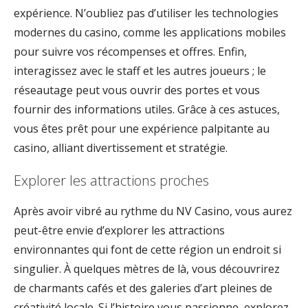
expérience. N’oubliez pas d’utiliser les technologies
modernes du casino, comme les applications mobiles
pour suivre vos récompenses et offres. Enfin,
interagissez avec le staff et les autres joueurs ; le
réseautage peut vous ouvrir des portes et vous
fournir des informations utiles. Grâce à ces astuces,
vous êtes prêt pour une expérience palpitante au
casino, alliant divertissement et stratégie.
Explorer les attractions proches
Après avoir vibré au rythme du NV Casino, vous aurez
peut-être envie d’explorer les attractions
environnantes qui font de cette région un endroit si
singulier. À quelques mètres de là, vous découvrirez
de charmants cafés et des galeries d’art pleines de
créativité locale. Si l’histoire vous passionne, explorez