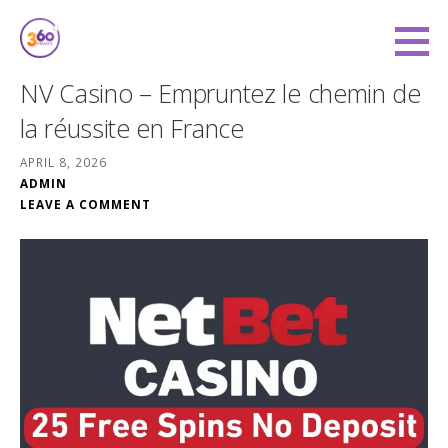
Skip
to
360 Degree Finance
content
COVERING YOU FROM ALL ANGLES
NV Casino – Empruntez le chemin de
la réussite en France
APRIL 8, 2026
ADMIN
LEAVE A COMMENT