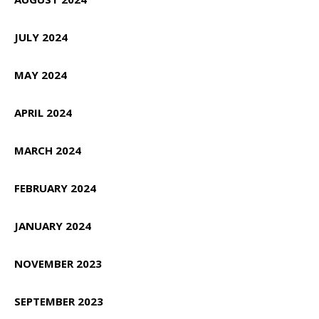
JULY 2024
MAY 2024
APRIL 2024
MARCH 2024
FEBRUARY 2024
JANUARY 2024
NOVEMBER 2023
SEPTEMBER 2023