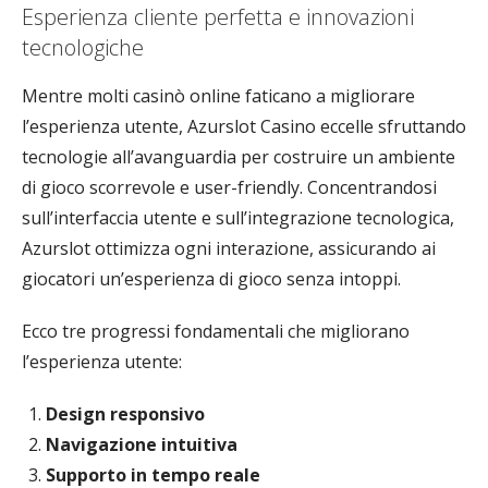
Esperienza cliente perfetta e innovazioni
tecnologiche
Mentre molti casinò online faticano a migliorare
l’esperienza utente, Azurslot Casino eccelle sfruttando
tecnologie all’avanguardia per costruire un ambiente
di gioco scorrevole e user-friendly. Concentrandosi
sull’interfaccia utente e sull’integrazione tecnologica,
Azurslot ottimizza ogni interazione, assicurando ai
giocatori un’esperienza di gioco senza intoppi.
Ecco tre progressi fondamentali che migliorano
l’esperienza utente:
Design responsivo
Navigazione intuitiva
Supporto in tempo reale