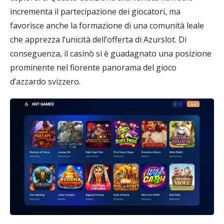
incrementa il partecipazione dei giocatori, ma
favorisce anche la formazione di una comunità leale
che apprezza l’unicità dell’offerta di Azurslot. Di
conseguenza, il casinò si è guadagnato una posizione
prominente nel fiorente panorama del gioco
d’azzardo svizzero.