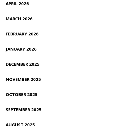
APRIL 2026
MARCH 2026
FEBRUARY 2026
JANUARY 2026
DECEMBER 2025
NOVEMBER 2025
OCTOBER 2025
SEPTEMBER 2025
AUGUST 2025