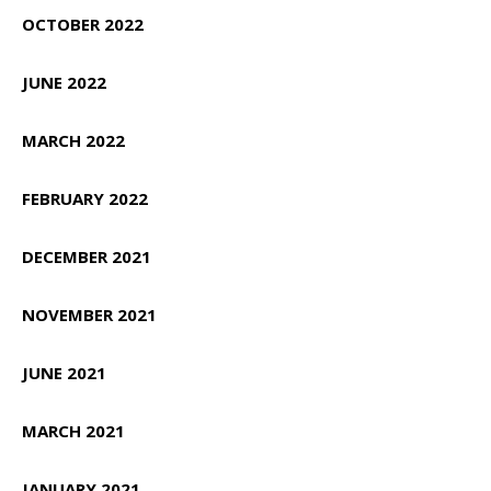
OCTOBER 2022
JUNE 2022
MARCH 2022
FEBRUARY 2022
DECEMBER 2021
NOVEMBER 2021
JUNE 2021
MARCH 2021
JANUARY 2021