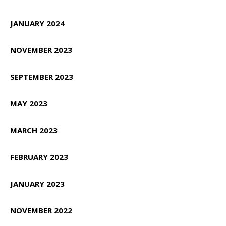
JANUARY 2024
NOVEMBER 2023
SEPTEMBER 2023
MAY 2023
MARCH 2023
FEBRUARY 2023
JANUARY 2023
NOVEMBER 2022