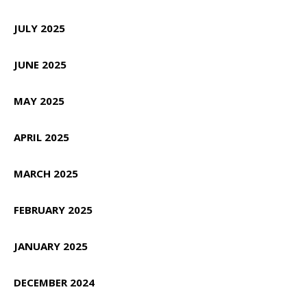
JULY 2025
JUNE 2025
MAY 2025
APRIL 2025
MARCH 2025
FEBRUARY 2025
JANUARY 2025
DECEMBER 2024