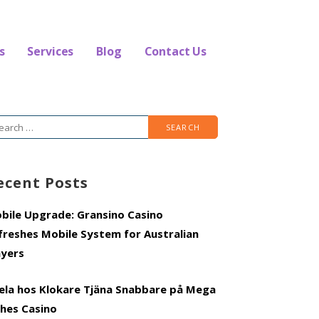
s
Services
Blog
Contact Us
arch
r:
ecent Posts
bile Upgrade: Gransino Casino
freshes Mobile System for Australian
ayers
ela hos Klokare Tjäna Snabbare på Mega
ches Casino