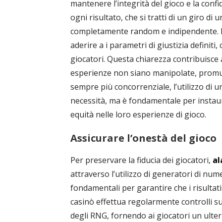
mantenere l’integrità del gioco e la conf
ogni risultato, che si tratti di un giro di 
completamente random e indipendente. 
aderire a i parametri di giustizia definiti
giocatori. Questa chiarezza contribuisce a
esperienze non siano manipolate, promu
sempre più concorrenziale, l’utilizzo di 
necessità, ma è fondamentale per instaur
equità nelle loro esperienze di gioco.
Assicurare l’onestà del gioco
Per preservare la fiducia dei giocatori,
al
attraverso l’utilizzo di generatori di nu
fondamentali per garantire che i risultati 
casinò effettua regolarmente controlli sui 
degli RNG, fornendo ai giocatori un ulterio