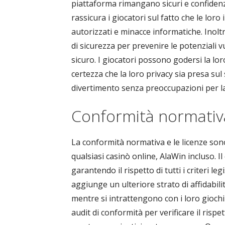
piattaforma rimangano sicuri e confidenz
rassicura i giocatori sul fatto che le lor
autorizzati e minacce informatiche. Inolt
di sicurezza per prevenire le potenziali
sicuro. I giocatori possono godersi la lo
certezza che la loro privacy sia presa sul
divertimento senza preoccupazioni per la
Conformità normativa
La conformità normativa e le licenze son
qualsiasi casinò online, AlaWin incluso. I
garantendo il rispetto di tutti i criteri legi
aggiunge un ulteriore strato di affidabil
mentre si intrattengono con i loro giochi
audit di conformità per verificare il risp