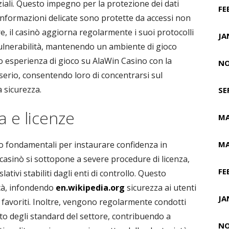
iali. Questo impegno per la protezione dei dati
FE
o informazioni delicate sono protette da accessi non
re, il casinò aggiorna regolarmente i suoi protocolli
JA
 vulnerabilità, mantenendo un ambiente di gioco
ro esperienza di gioco su AlaWin Casino con la
NO
 serio, consentendo loro di concentrarsi sul
 sicurezza.
SE
 e licenze
MA
o fondamentali per instaurare confidenza in
MA
l casinò si sottopone a severe procedure di licenza,
FE
slativi stabiliti dagli enti di controllo. Questo
ità, infondendo
en.wikipedia.org
sicurezza ai utenti
JA
 favoriti. Inoltre, vengono regolarmente condotti
etto degli standard del settore, contribuendo a
NO