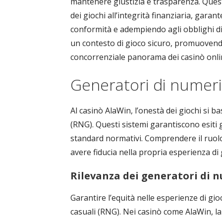
mantenere giustizia e trasparenza. Quest
dei giochi all’integrità finanziaria, garan
conformità e adempiendo agli obblighi di 
un contesto di gioco sicuro, promuovendo 
concorrenziale panorama dei casinò onli
Generatori di numeri 
Al casinò AlaWin, l’onestà dei giochi si 
(RNG). Questi sistemi garantiscono esiti g
standard normativi. Comprendere il ruolo
avere fiducia nella propria esperienza di 
Rilevanza dei generatori di n
Garantire l’equità nelle esperienze di gio
casuali (RNG). Nei casinò come AlaWin, la