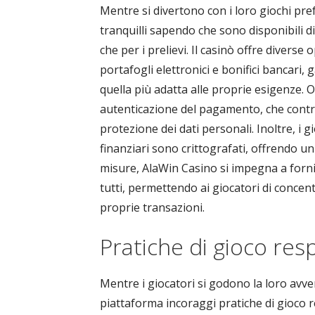
Mentre si divertono con i loro giochi pref
tranquilli sapendo che sono disponibili di
che per i prelievi. Il casinò offre diverse o
portafogli elettronici e bonifici bancari, 
quella più adatta alle proprie esigenze. 
autenticazione del pagamento, che contri
protezione dei dati personali. Inoltre, i g
finanziari sono crittografati, offrendo un 
misure, AlaWin Casino si impegna a forni
tutti, permettendo ai giocatori di concen
proprie transazioni.
Pratiche di gioco res
Mentre i giocatori si godono la loro avve
piattaforma incoraggi pratiche di gioco re