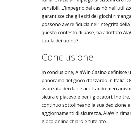
sensibili. L’impegno del casinò nell’utilizz
garantisce che gli esiti dei giochi rimanga
possono avere fiducia nell’integrità della 
questo contesto di base, ha adottato Ala
tutela dei utenti?
Conclusione
In conclusione, AlaWin Casino definisce un
panorama del gioco d’azzardo in Italia. Os
avanzata dei dati e adottando meccanismi 
sicura e piacevole per i giocatori. Inoltre,
continuo sottolineano la sua dedizione al 
aggiornamenti di sicurezza, AlaWin riman
gioco online chiaro e tutelato.