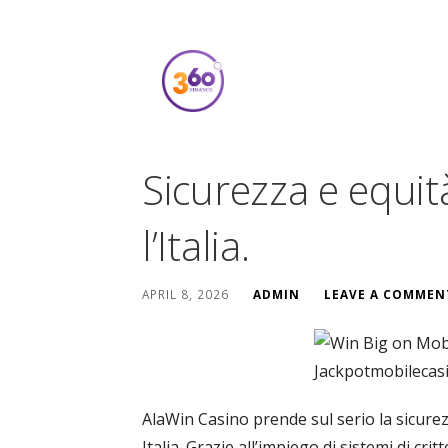
Skip
to
content
360 Degree Fina
COVERING YOU FROM ALL ANGLES
Sicurezza e equit
l’Italia.
APRIL 8, 2026
ADMIN
LEAVE A COMMEN
AlaWin Casino prende sul serio la sicurezz
Italia. Grazie all’impiego di sistemi di cr