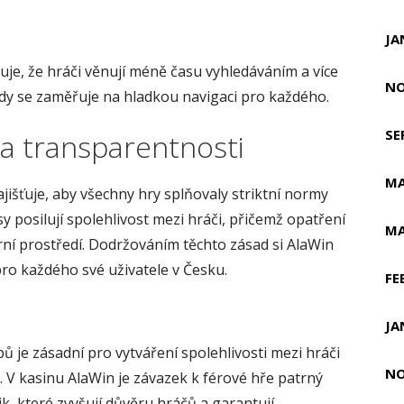
JA
je, že hráči věnují méně času vyhledáváním a více
NO
dy se zaměřuje na hladkou navigaci pro každého.
SE
 a transparentnosti
MA
jišťuje, aby všechny hry splňovaly striktní normy
sy posilují spolehlivost mezi hráči, přičemž opatření
MA
rní prostředí. Dodržováním těchto zásad si AlaWin
pro každého své uživatele v Česku.
FE
JA
 je zásadní pro vytváření spolehlivosti mezi hráči
NO
. V kasinu AlaWin je závazek k férové hře patrný
k, které zvyšují důvěru hráčů a garantují