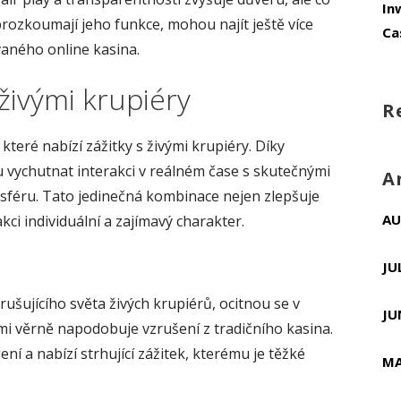
In
prozkoumají jeho funkce, mohou najít ještě více
Ca
vaného online kasina.
 živými krupiéry
R
které nabízí zážitky s živými krupiéry. Díky
 vychutnat interakci v reálném čase s skutečnými
A
sféru. Tato jedinečná kombinace nejen zlepšuje
AU
kci individuální a zajímavý charakter.
JU
rušujícího světa živých krupiérů, ocitnou se v
JU
mi věrně napodobuje vzrušení z tradičního kasina.
í a nabízí strhující zážitek, kterému je těžké
MA