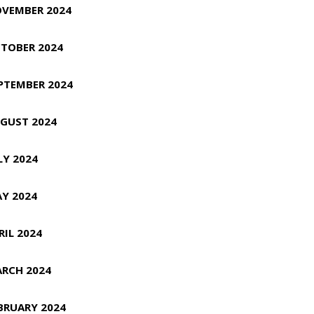
VEMBER 2024
TOBER 2024
PTEMBER 2024
GUST 2024
LY 2024
Y 2024
RIL 2024
RCH 2024
BRUARY 2024