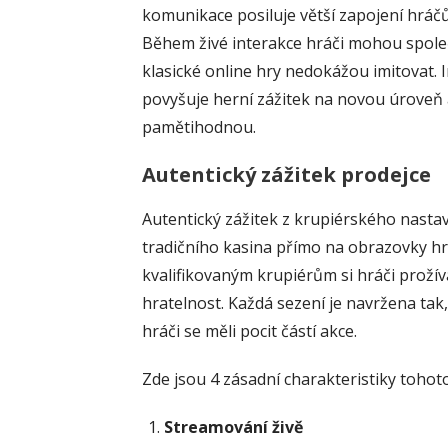
komunikace posiluje větší zapojení hráčů a
Během živé interakce hráči mohou společn
klasické online hry nedokážou imitovat.
povyšuje herní zážitek na novou úroveň
pamětihodnou.
Autentický zážitek prodejce
Autentický zážitek z krupiérského nasta
tradičního kasina přímo na obrazovky hr
kvalifikovaným krupiérům si hráči prožíva
hratelnost. Každá sezení je navržena tak
hráči se měli pocit částí akce.
Zde jsou 4 zásadní charakteristiky tohot
Streamování živě