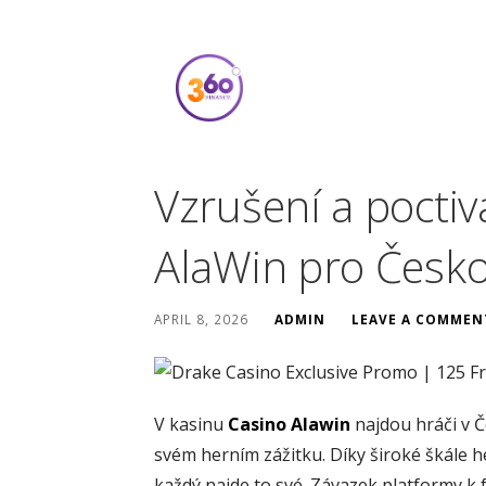
Skip
to
content
360 Degree Fina
COVERING YOU FROM ALL ANGLES
Vzrušení a poctiv
AlaWin pro Česk
APRIL 8, 2026
ADMIN
LEAVE A COMMEN
V kasinu
Casino Alawin
najdou hráči v 
svém herním zážitku. Díky široké škále h
každý najde to své. Závazek platformy k f