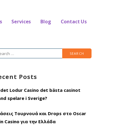
s
Services
Blog
Contact Us
arch
r:
ecent Posts
 det Lodur Casino det bästa casinot
and spelare i Sverige?
άσεις Τουρνουά και Drops στο Oscar
in Casino για την Ελλάδα