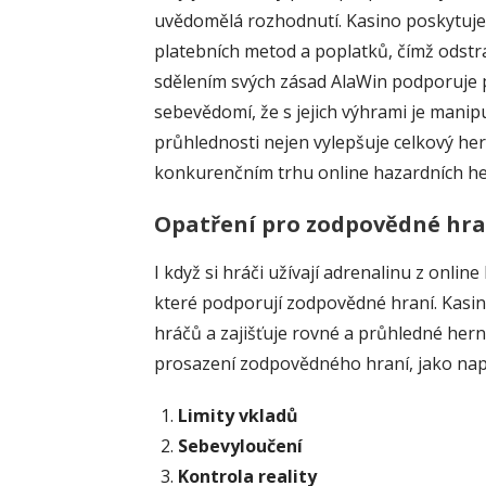
uvědomělá rozhodnutí. Kasino poskytuje
platebních metod a poplatků, čímž odstra
sdělením svých zásad AlaWin podporuje po
sebevědomí, že s jejich výhrami je manip
průhlednosti nejen vylepšuje celkový her
konkurenčním trhu online hazardních he
Opatření pro zodpovědné hra
I když si hráči užívají adrenalinu z onlin
které podporují zodpovědné hraní. Kasin
hráčů a zajišťuje rovné a průhledné herní
prosazení zodpovědného hraní, jako např
Limity vkladů
Sebevyloučení
Kontrola reality