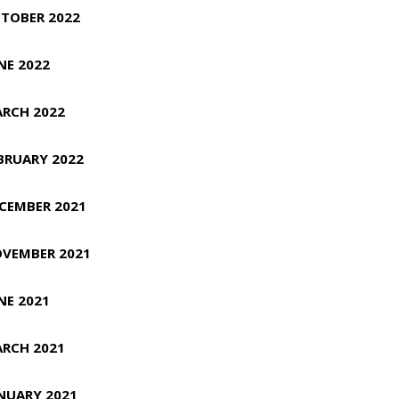
TOBER 2022
NE 2022
RCH 2022
BRUARY 2022
CEMBER 2021
VEMBER 2021
NE 2021
RCH 2021
NUARY 2021