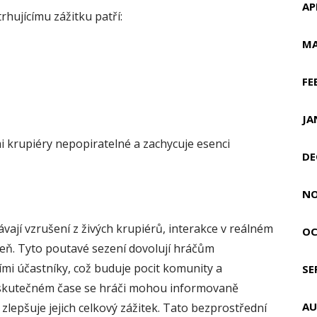
AP
rhujícímu zážitku patří:
MA
FE
JA
mi krupiéry nepopiratelné a zachycuje esenci
DE
NO
vají vzrušení z živých krupiérů, interakce v reálném
OC
eň. Tyto poutavé sezení dovolují hráčům
mi účastníky, což buduje pocit komunity a
SE
 skutečném čase se hráči mohou informovaně
AU
zlepšuje jejich celkový zážitek. Tato bezprostřední