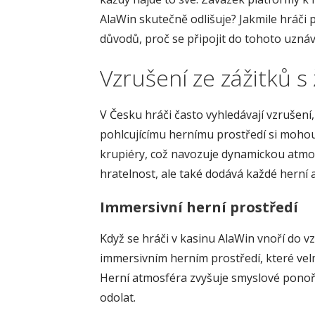
AlaWin skutečně odlišuje? Jakmile hráči 
důvodů, proč se připojit do tohoto uzná
Vzrušení ze zážitků s
V Česku hráči často vyhledávají vzrušení, 
pohlcujícímu hernímu prostředí si mohou
krupiéry, což navozuje dynamickou atmo
hratelnost, ale také dodává každé herní a
Immersivní herní prostředí
Když se hráči v kasinu AlaWin vnoří do vz
immersivním herním prostředí, které vel
Herní atmosféra zvyšuje smyslové ponořen
odolat.