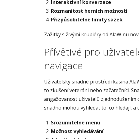
Interaktivní konverzace
Rozmanitost herních možností
Přizpůsobitelné limity sázek
Zážitky s živými krupiéry od AlaWinu nově
Přívětivé pro uživatel
navigace
Uživatelsky snadné prostředí kasina Ala
to zkušení veteráni nebo začátečníci. S
angažovanost uživatelů zjednodušením d
snadno mohou vyhledat to, co hledají, a t
Srozumitelné menu
Možnost vyhledávání