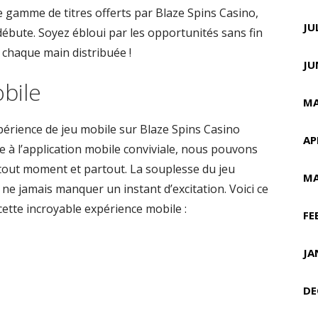
e gamme de titres offerts par Blaze Spins Casino,
JU
débute. Soyez ébloui par les opportunités sans fin
 chaque main distribuée !
JU
bile
MA
xpérience de jeu mobile sur Blaze Spins Casino
AP
e à l’application mobile conviviale, nous pouvons
 tout moment et partout. La souplesse du jeu
MA
ne jamais manquer un instant d’excitation. Voici ce
ette incroyable expérience mobile :
FE
JA
DE