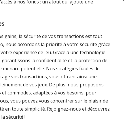
 d’accès à nos fonds : un atout qui ajoute une
es
s gains, la sécurité de vos transactions est tout
o, nous accordons la priorité à votre sécurité grâce
votre expérience de jeu. Grâce à une technologie
arantissons la confidentialité et la protection de
e menace potentielle. Nos stratégies fiables de
tage vos transactions, vous offrant ainsi une
r pleinement de vos jeux. De plus, nous proposons
es et commodes, adaptées à vos besoins, pour
 nous, vous pouvez vous concentrer sur le plaisir de
é en toute simplicité. Rejoignez-nous et découvrez
la sécurité !