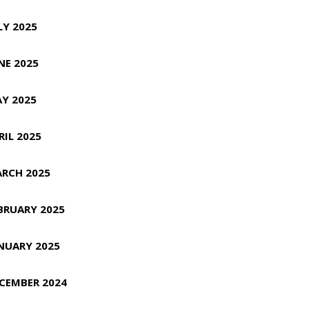
LY 2025
NE 2025
Y 2025
RIL 2025
RCH 2025
BRUARY 2025
NUARY 2025
CEMBER 2024