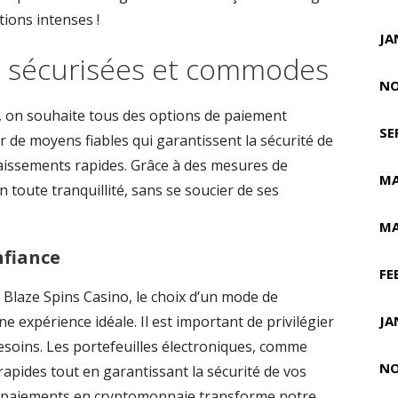
tions intenses !
JA
 sécurisées et commodes
NO
o, on souhaite tous des options de paiement
SE
 de moyens fiables qui garantissent la sécurité de
caissements rapides. Grâce à des mesures de
MA
n toute tranquillité, sans se soucier de ses
MA
fiance
FE
r Blaze Spins Casino, le choix d’un mode de
 expérience idéale. Il est important de privilégier
JA
esoins. Les portefeuilles électroniques, comme
NO
 rapides tout en garantissant la sécurité de vos
es paiements en cryptomonnaie transforme notre