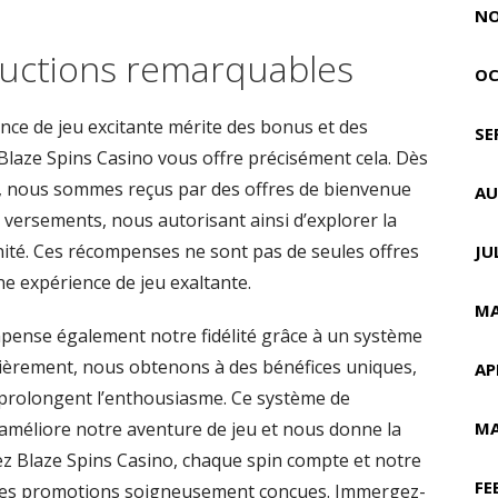
NO
ductions remarquables
OC
e de jeu excitante mérite des bonus et des
SE
Blaze Spins Casino vous offre précisément cela. Dès
 nous sommes reçus par des offres de bienvenue
AU
versements, nous autorisant ainsi d’explorer la
nité. Ces récompenses ne sont pas de seules offres
JU
une expérience de jeu exaltante.
MA
mpense également notre fidélité grâce à un système
ulièrement, nous obtenons à des bénéfices uniques,
AP
 prolongent l’enthousiasme. Ce système de
 améliore notre aventure de jeu et nous donne la
MA
ez Blaze Spins Casino, chaque spin compte et notre
FE
 à ces promotions soigneusement conçues. Immergez-