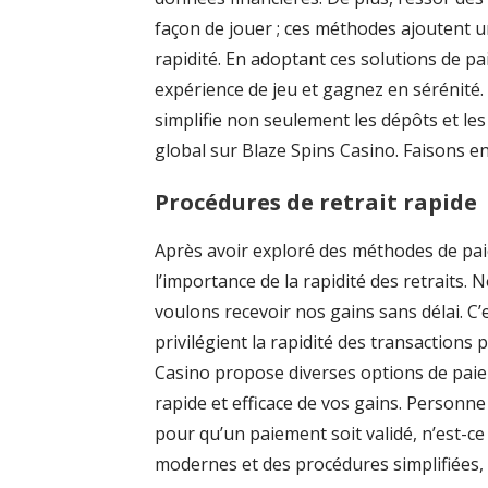
façon de jouer ; ces méthodes ajoutent
rapidité. En adoptant ces solutions de p
expérience de jeu et gagnez en sérénité
simplifie non seulement les dépôts et les
global sur Blaze Spins Casino. Faisons en
Procédures de retrait rapide
Après avoir exploré des méthodes de paie
l’importance de la rapidité des retraits
voulons recevoir nos gains sans délai. C’e
privilégient la rapidité des transactions
Casino propose diverses options de pai
rapide et efficace de vos gains. Personne
pour qu’un paiement soit validé, n’est-c
modernes et des procédures simplifiées