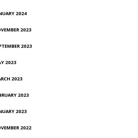
NUARY 2024
VEMBER 2023
PTEMBER 2023
Y 2023
RCH 2023
BRUARY 2023
NUARY 2023
VEMBER 2022