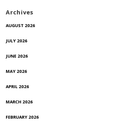
Archives
AUGUST 2026
JULY 2026
JUNE 2026
MAY 2026
APRIL 2026
MARCH 2026
FEBRUARY 2026