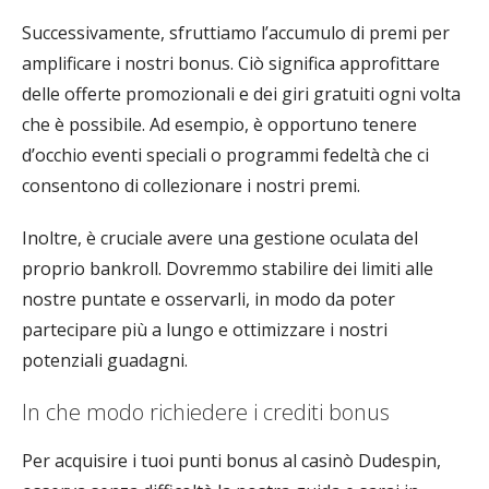
Successivamente, sfruttiamo l’accumulo di premi per
amplificare i nostri bonus. Ciò significa approfittare
delle offerte promozionali e dei giri gratuiti ogni volta
che è possibile. Ad esempio, è opportuno tenere
d’occhio eventi speciali o programmi fedeltà che ci
consentono di collezionare i nostri premi.
Inoltre, è cruciale avere una gestione oculata del
proprio bankroll. Dovremmo stabilire dei limiti alle
nostre puntate e osservarli, in modo da poter
partecipare più a lungo e ottimizzare i nostri
potenziali guadagni.
In che modo richiedere i crediti bonus
Per acquisire i tuoi punti bonus al casinò Dudespin,