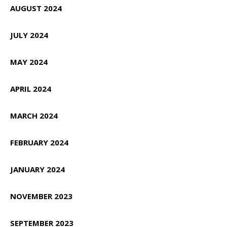
AUGUST 2024
JULY 2024
MAY 2024
APRIL 2024
MARCH 2024
FEBRUARY 2024
JANUARY 2024
NOVEMBER 2023
SEPTEMBER 2023