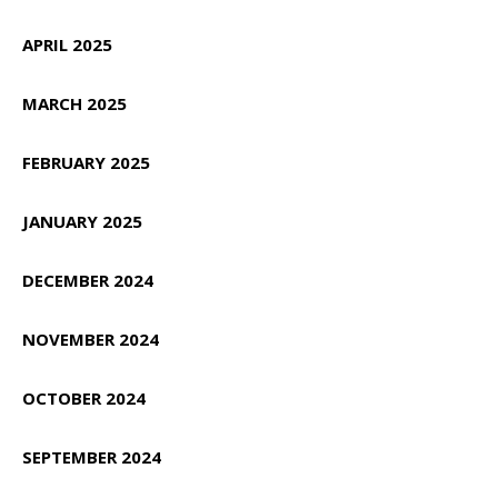
APRIL 2025
MARCH 2025
FEBRUARY 2025
JANUARY 2025
DECEMBER 2024
NOVEMBER 2024
OCTOBER 2024
SEPTEMBER 2024