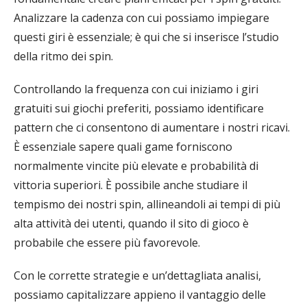
Analizzare la cadenza con cui possiamo impiegare
questi giri è essenziale; è qui che si inserisce l’studio
della ritmo dei spin.
Controllando la frequenza con cui iniziamo i giri
gratuiti sui giochi preferiti, possiamo identificare
pattern che ci consentono di aumentare i nostri ricavi.
È essenziale sapere quali game forniscono
normalmente vincite più elevate e probabilità di
vittoria superiori. È possibile anche studiare il
tempismo dei nostri spin, allineandoli ai tempi di più
alta attività dei utenti, quando il sito di gioco è
probabile che essere più favorevole.
Con le corrette strategie e un’dettagliata analisi,
possiamo capitalizzare appieno il vantaggio delle