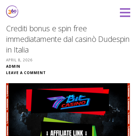
Skip
to
360 Degree Finance
content
COVERING YOU FROM ALL ANGLES
Crediti bonus e spin free
immediatamente dal casinò Dudespin
in Italia
APRIL 8, 2026
ADMIN
LEAVE A COMMENT