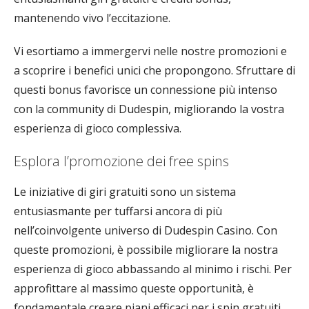
mantenendo vivo l’eccitazione.
Vi esortiamo a immergervi nelle nostre promozioni e
a scoprire i benefici unici che propongono. Sfruttare di
questi bonus favorisce un connessione più intenso
con la community di Dudespin, migliorando la vostra
esperienza di gioco complessiva.
Esplora l’promozione dei free spins
Le iniziative di giri gratuiti sono un sistema
entusiasmante per tuffarsi ancora di più
nell’coinvolgente universo di Dudespin Casino. Con
queste promozioni, è possibile migliorare la nostra
esperienza di gioco abbassando al minimo i rischi. Per
approfittare al massimo queste opportunità, è
fondamentale creare piani efficaci per i spin gratuiti.