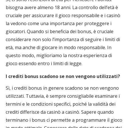
bisogna avere almeno 18 anni. La controllo dell’età è
cruciale per assicurare il gioco responsabile e i casinò
la vedono come una importanza per proteggere i
giocatori. Quando si beneficia dei bonus, è cruciale
considerare non solo l’importanza di seguire i limiti di
età, ma anche di giocare in modo responsabile. In
questo modo, miglioriamo la nostra esperienza di
gioco essendo entro i limiti di legge.
I crediti bonus scadono se non vengono utilizzati?
Sì, i crediti bonus in genere scadono se non vengono
utilizzati. Tuttavia, è sempre consigliabile esaminare i
termini e le condizioni specifici, poiché la validità dei
crediti differisce da casinò a casinò. Sapere quando
terminano i bonus ci permette a programmare il gioco
in modo ottimale. Conoscere delle date di scadenza dei