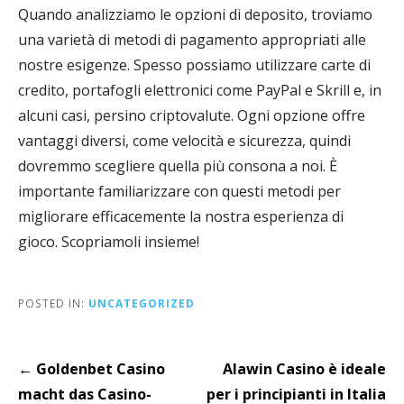
Quando analizziamo le opzioni di deposito, troviamo
una varietà di metodi di pagamento appropriati alle
nostre esigenze. Spesso possiamo utilizzare carte di
credito, portafogli elettronici come PayPal e Skrill e, in
alcuni casi, persino criptovalute. Ogni opzione offre
vantaggi diversi, come velocità e sicurezza, quindi
dovremmo scegliere quella più consona a noi. È
importante familiarizzare con questi metodi per
migliorare efficacemente la nostra esperienza di
gioco. Scopriamoli insieme!
POSTED IN:
UNCATEGORIZED
Post
← Goldenbet Casino
Alawin Casino è ideale
navigation
macht das Casino-
per i principianti in Italia