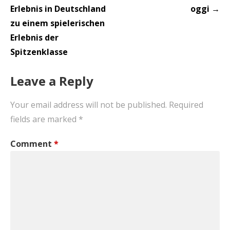
Erlebnis in Deutschland
oggi →
zu einem spielerischen
Erlebnis der
Spitzenklasse
Leave a Reply
Your email address will not be published.
Required
fields are marked
*
Comment
*