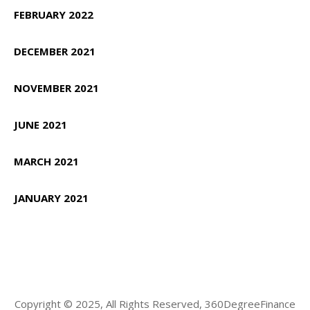
FEBRUARY 2022
DECEMBER 2021
NOVEMBER 2021
JUNE 2021
MARCH 2021
JANUARY 2021
Copyright © 2025, All Rights Reserved, 360DegreeFinance