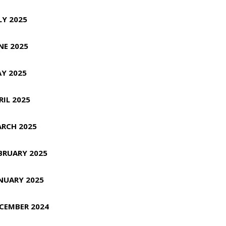
LY 2025
NE 2025
Y 2025
RIL 2025
RCH 2025
BRUARY 2025
NUARY 2025
CEMBER 2024