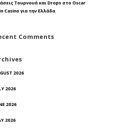
άσεις Τουρνουά και Drops στο Oscar
in Casino για την Ελλάδα
ecent Comments
rchives
GUST 2026
LY 2026
NE 2026
Y 2026