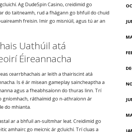
 gcluichí. Ag DudeSpin Casino, creidimid go
OC
 ar do taitneamh, rud a fhágann go bhfuil do chuid
uaireamh freisin. Imir go misniúil, agus tú ar an
JU
MA
hais Uathúil atá
FE
oirí Éireannacha
DE
eas cearrbhachais ar leith a thairiscint atá
annacha. Is é ár misean gameplay saincheaptha a
NO
hanna agus a fheabhsaíonn do thuras linn. Trí
 go gníomhach, ráthaímid go n-athraíonn ár
JU
le do mhianta.
MA
tal ar a bhfuil an-sultmhar leat. Creidimid go
tic amhairc go meicnic ár gcluichí. Trí cluas a
JA