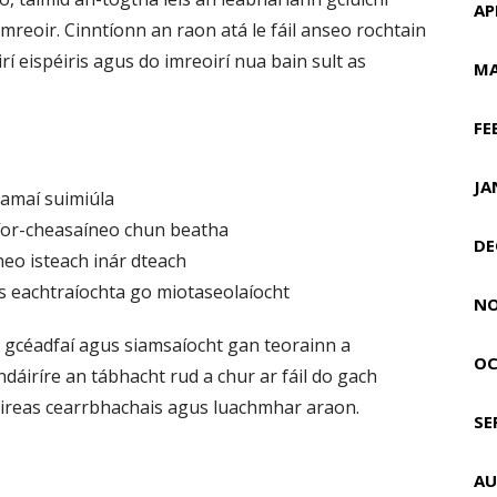
AP
imreoir. Cinntíonn an raon atá le fáil anseo rochtain
rí eispéiris agus do imreoirí nua bain sult as
MA
FE
JA
éamaí suimiúla
fíor-cheasaíneo chun beatha
DE
eo isteach inár dteach
ris eachtraíochta go miotaseolaíocht
NO
 gcéadfaí agus siamsaíocht gan teorainn a
OC
dáiríre an tábhacht rud a chur ar fáil do gach
péireas cearrbhachais agus luachmhar araon.
SE
AU