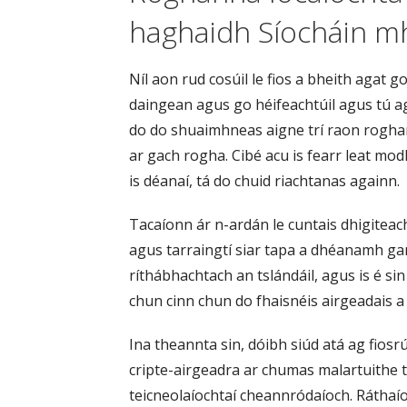
haghaidh Síocháin 
Níl aon rud cosúil le fios a bheith agat g
daingean agus go héifeachtúil agus tú a
do do shuaimhneas aigne trí raon roghann
ar gach rogha. Cibé acu is fearr leat mod
is déanaí, tá do chuid riachtanas againn.
Tacaíonn ár n-ardán le cuntais dhigiteac
agus tarraingtí siar tapa a dhéanamh ga
ríthábhachtach an tslándáil, agus is é sin
chun cinn chun do fhaisnéis airgeadais a
Ina theannta sin, dóibh siúd atá ag fio
cripte-airgeadra ar chumas malartuithe 
teicneolaíochtaí cheannródaíoch. Rátha