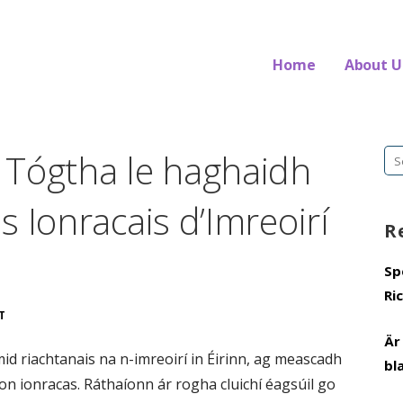
Home
About U
nce
 Tógtha le haghaidh
Se
fo
 Ionracais d’Imreoirí
R
Sp
Ri
T
Är
mid riachtanais na n-imreoirí in Éirinn, ag meascadh
bl
on ionracas. Ráthaíonn ár rogha cluichí éagsúil go