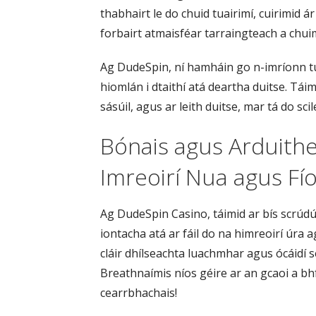
thabhairt le do chuid tuairimí, cuirimid 
forbairt atmaisféar tarraingteach a chu
Ag DudeSpin, ní hamháin go n-imríonn tú;
hiomlán i dtaithí atá deartha duitse. Tá
sásúil, agus ar leith duitse, mar tá do s
Bónais agus Arduith
Imreoirí Nua agus Fío
Ag DudeSpin Casino, táimid ar bís scrúd
iontacha atá ar fáil do na himreoirí úra a
cláir dhílseachta luachmhar agus ócáidí 
Breathnaímis níos géire ar an gcaoi a bh
cearrbhachais!