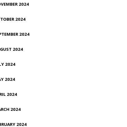
VEMBER 2024
TOBER 2024
PTEMBER 2024
GUST 2024
LY 2024
Y 2024
RIL 2024
RCH 2024
BRUARY 2024