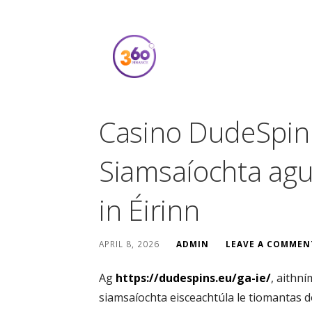
Skip
to
content
360 Degree Fina
COVERING YOU FROM ALL ANGLES
Casino DudeSpin
Siamsaíochta agus
in Éirinn
APRIL 8, 2026
ADMIN
LEAVE A COMMEN
Ag
https://dudespins.eu/ga-ie/
, aithní
siamsaíochta eisceachtúla le tiomantas d