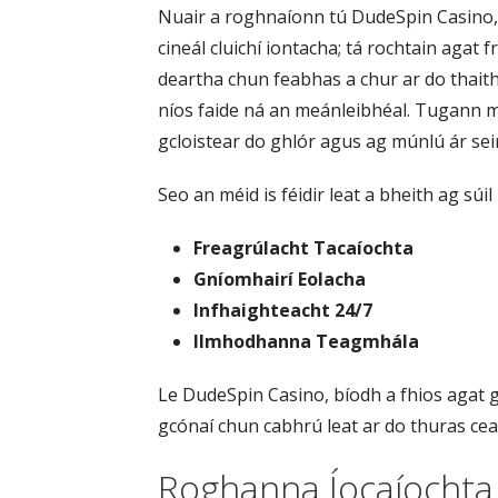
Nuair a roghnaíonn tú DudeSpin Casino, 
cineál cluichí iontacha; tá rochtain agat
deartha chun feabhas a chur ar do thait
níos faide ná an meánleibhéal. Tugann mui
gcloistear do ghlór agus ag múnlú ár seir
Seo an méid is féidir leat a bheith ag súil
Freagrúlacht Tacaíochta
Gníomhairí Eolacha
Infhaighteacht 24/7
Ilmhodhanna Teagmhála
Le DudeSpin Casino, bíodh a fhios agat g
gcónaí chun cabhrú leat ar do thuras cea
Roghanna Íocaíochta 