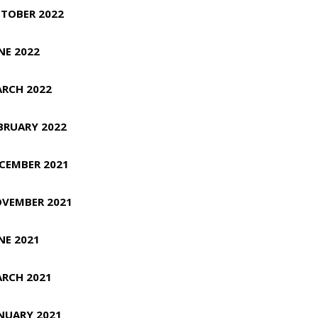
TOBER 2022
NE 2022
RCH 2022
BRUARY 2022
CEMBER 2021
VEMBER 2021
NE 2021
RCH 2021
NUARY 2021