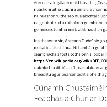
Aon uair a logálann muid isteach i gCeas
nuashonruithe cluichí a aimsiú a choinní
na nuashonruithe seo nuálaíochtaí cluic
na gcluichí, rud a ráthaíonn go mbíonn r
go meicnic tumtha imirt, athbheochan g
Ina theannta sin, éisteann DudeSpin go 
moltaí ina cluichí nua. Ní hamháin go bh
cearrbhachais fosta cothaíonn sí pobal
https://en.wikipedia.org/wiki/DEF_C
cluichíochta difriúla a fhreastalaíonn ar
bheachtú agus pearsantacht a bheith aga
Cúnamh Chustaiméirí
Feabhas a Chur ar Do