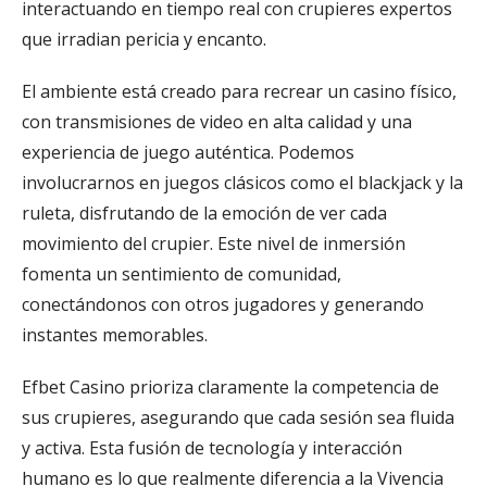
interactuando en tiempo real con crupieres expertos
que irradian pericia y encanto.
El ambiente está creado para recrear un casino físico,
con transmisiones de video en alta calidad y una
experiencia de juego auténtica. Podemos
involucrarnos en juegos clásicos como el blackjack y la
ruleta, disfrutando de la emoción de ver cada
movimiento del crupier. Este nivel de inmersión
fomenta un sentimiento de comunidad,
conectándonos con otros jugadores y generando
instantes memorables.
Efbet Casino prioriza claramente la competencia de
sus crupieres, asegurando que cada sesión sea fluida
y activa. Esta fusión de tecnología y interacción
humano es lo que realmente diferencia a la Vivencia