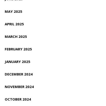
MAY 2025
APRIL 2025
MARCH 2025
FEBRUARY 2025
JANUARY 2025
DECEMBER 2024
NOVEMBER 2024
OCTOBER 2024