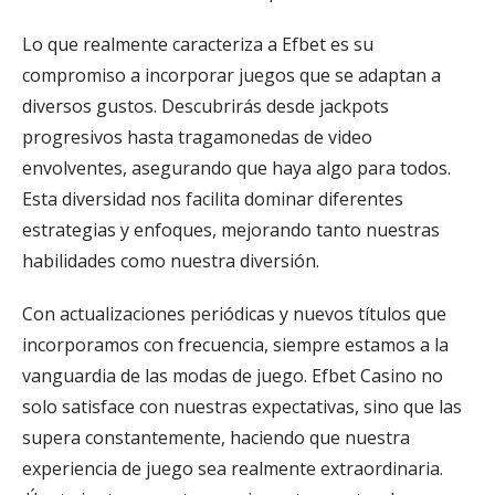
Lo que realmente caracteriza a Efbet es su
compromiso a incorporar juegos que se adaptan a
diversos gustos. Descubrirás desde jackpots
progresivos hasta tragamonedas de video
envolventes, asegurando que haya algo para todos.
Esta diversidad nos facilita dominar diferentes
estrategias y enfoques, mejorando tanto nuestras
habilidades como nuestra diversión.
Con actualizaciones periódicas y nuevos títulos que
incorporamos con frecuencia, siempre estamos a la
vanguardia de las modas de juego. Efbet Casino no
solo satisface con nuestras expectativas, sino que las
supera constantemente, haciendo que nuestra
experiencia de juego sea realmente extraordinaria.