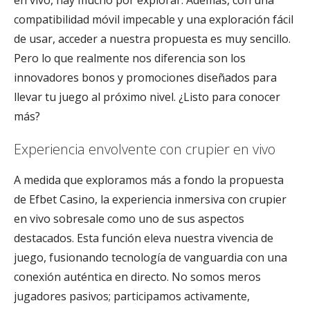
en vivo, hay mucho por explorar. Además, con una
compatibilidad móvil impecable y una exploración fácil
de usar, acceder a nuestra propuesta es muy sencillo.
Pero lo que realmente nos diferencia son los
innovadores bonos y promociones diseñados para
llevar tu juego al próximo nivel. ¿Listo para conocer
más?
Experiencia envolvente con crupier en vivo
A medida que exploramos más a fondo la propuesta
de Efbet Casino, la experiencia inmersiva con crupier
en vivo sobresale como uno de sus aspectos
destacados. Esta función eleva nuestra vivencia de
juego, fusionando tecnología de vanguardia con una
conexión auténtica en directo. No somos meros
jugadores pasivos; participamos activamente,