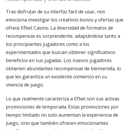
Tras disfrutar de su interfaz fácil de usar, nos
emociona investigar los creativos bonos y ofertas que
ofrece Efbet Casino. La diversidad de formatos de
recompensas es sorprendente, adaptándose tanto a
los principiantes jugadores como a los
experimentados que buscan obtener significativos
beneficios en sus jugadas. Los nuevos jugadores
obtienen abundantes recompensas de bienvenida, lo
que les garantiza un excelente comienzo en su
vivencia de juego.
Lo que realmente caracteriza a Efbet son sus activas
promociones de temporada. Estas promociones por
tiempo limitado no solo aumentan la experiencia de
juego, sino que también ofrecen emocionantes