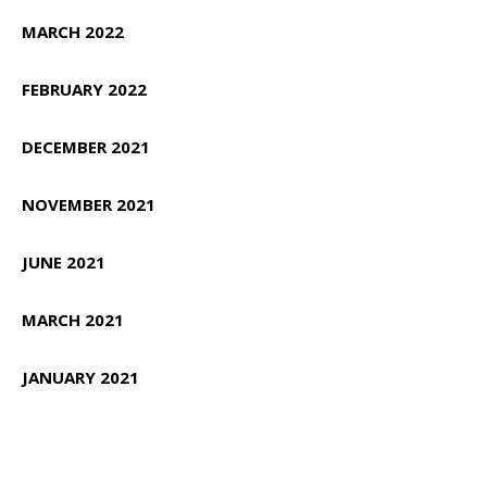
MARCH 2022
FEBRUARY 2022
DECEMBER 2021
NOVEMBER 2021
JUNE 2021
MARCH 2021
JANUARY 2021