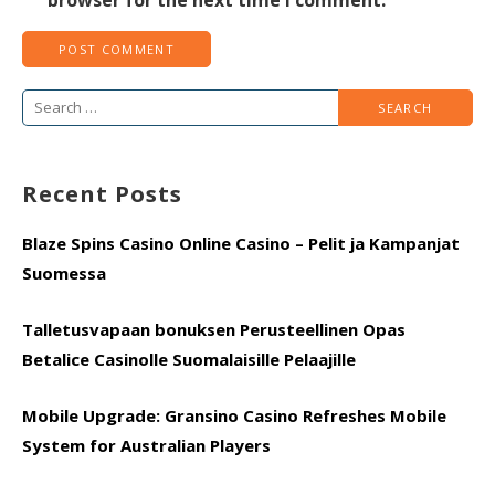
Search
for:
Recent Posts
Blaze Spins Casino Online Casino – Pelit ja Kampanjat
Suomessa
Talletusvapaan bonuksen Perusteellinen Opas
Betalice Casinolle Suomalaisille Pelaajille
Mobile Upgrade: Gransino Casino Refreshes Mobile
System for Australian Players