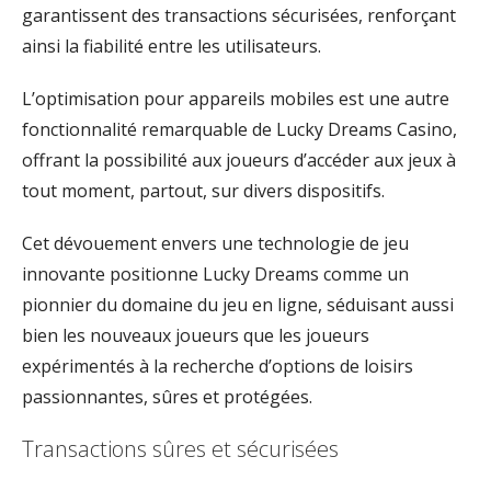
garantissent des transactions sécurisées, renforçant
ainsi la fiabilité entre les utilisateurs.
L’optimisation pour appareils mobiles est une autre
fonctionnalité remarquable de Lucky Dreams Casino,
offrant la possibilité aux joueurs d’accéder aux jeux à
tout moment, partout, sur divers dispositifs.
Cet dévouement envers une technologie de jeu
innovante positionne Lucky Dreams comme un
pionnier du domaine du jeu en ligne, séduisant aussi
bien les nouveaux joueurs que les joueurs
expérimentés à la recherche d’options de loisirs
passionnantes, sûres et protégées.
Transactions sûres et sécurisées