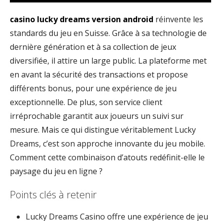
casino lucky dreams version android
réinvente les
standards du jeu en Suisse. Grâce à sa technologie de
dernière génération et à sa collection de jeux
diversifiée, il attire un large public. La plateforme met
en avant la sécurité des transactions et propose
différents bonus, pour une expérience de jeu
exceptionnelle. De plus, son service client
irréprochable garantit aux joueurs un suivi sur
mesure. Mais ce qui distingue véritablement Lucky
Dreams, c’est son approche innovante du jeu mobile.
Comment cette combinaison d’atouts redéfinit-elle le
paysage du jeu en ligne ?
Points clés à retenir
Lucky Dreams Casino offre une expérience de jeu