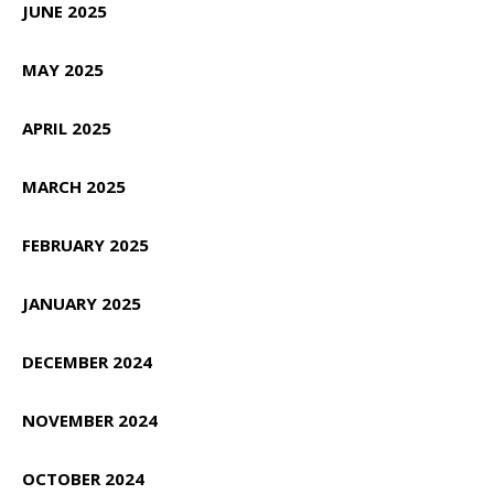
JUNE 2025
MAY 2025
APRIL 2025
MARCH 2025
FEBRUARY 2025
JANUARY 2025
DECEMBER 2024
NOVEMBER 2024
OCTOBER 2024