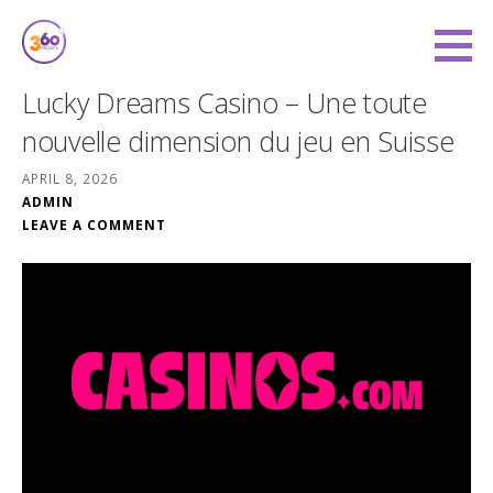
Skip
to
360 Degree Finance
content
COVERING YOU FROM ALL ANGLES
Lucky Dreams Casino – Une toute
nouvelle dimension du jeu en Suisse
APRIL 8, 2026
ADMIN
LEAVE A COMMENT