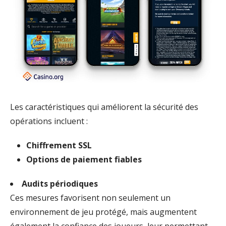
Les caractéristiques qui améliorent la sécurité des
opérations incluent :
Chiffrement SSL
Options de paiement fiables
Audits périodiques
Ces mesures favorisent non seulement un
environnement de jeu protégé, mais augmentent
également la confiance des joueurs, leur permettant