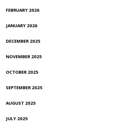
FEBRUARY 2026
JANUARY 2026
DECEMBER 2025
NOVEMBER 2025
OCTOBER 2025
SEPTEMBER 2025
AUGUST 2025
JULY 2025