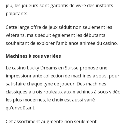
jeu, les joueurs sont garantis de vivre des instants
palpitants.
Cette large offre de jeux séduit non seulement les
vétérans, mais séduit également les débutants
souhaitant de explorer l’ambiance animée du casino.
Machines à sous variées
Le casino Lucky Dreams en Suisse propose une
impressionnante collection de machines à sous, pour
satisfaire chaque type de joueur. Des machines
classiques à trois rouleaux aux machines à sous vidéo
les plus modernes, le choix est aussi varié
qu’envoûtant.
Cet assortiment augmente non seulement