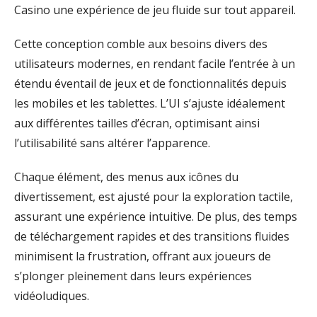
Casino une expérience de jeu fluide sur tout appareil.
Cette conception comble aux besoins divers des
utilisateurs modernes, en rendant facile l’entrée à un
étendu éventail de jeux et de fonctionnalités depuis
les mobiles et les tablettes. L’UI s’ajuste idéalement
aux différentes tailles d’écran, optimisant ainsi
l’utilisabilité sans altérer l’apparence.
Chaque élément, des menus aux icônes du
divertissement, est ajusté pour la exploration tactile,
assurant une expérience intuitive. De plus, des temps
de téléchargement rapides et des transitions fluides
minimisent la frustration, offrant aux joueurs de
s’plonger pleinement dans leurs expériences
vidéoludiques.