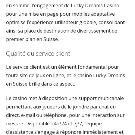
En somme, l’engagement de Lucky Dreams Casino
pour une mise en page pour mobiles adaptative
optimise l’expérience utilisateur globale, consolidant
ainsi sa place de destination de divertissement de
premier plan en Suisse.
Qualité du service client
Le service client est un élément fondamental pour
toute site de jeux en ligne, et le casino Lucky Dreams
en Suisse brille dans ce aspect.
Le casino met à disposition une support multicanale
permettant aux joueurs de le joindre par chat en
direct, e-mail ou téléphone, pour une interaction sur
mesure. Disponible 24h/24 et 7j/7, l’équipe
d’assistance s’engage à répondre immédiatement et