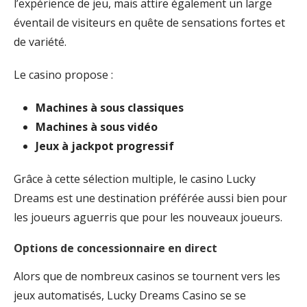
l’expérience de jeu, mais attire également un large
éventail de visiteurs en quête de sensations fortes et
de variété.
Le casino propose :
Machines à sous classiques
Machines à sous vidéo
Jeux à jackpot progressif
Grâce à cette sélection multiple, le casino Lucky
Dreams est une destination préférée aussi bien pour
les joueurs aguerris que pour les nouveaux joueurs.
Options de concessionnaire en direct
Alors que de nombreux casinos se tournent vers les
jeux automatisés, Lucky Dreams Casino se se