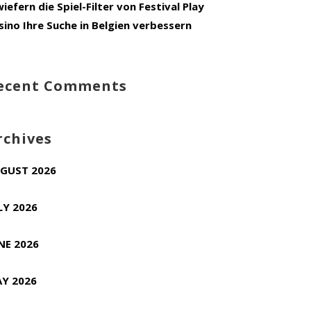
wiefern die Spiel-Filter von Festival Play
sino Ihre Suche in Belgien verbessern
ecent Comments
rchives
GUST 2026
LY 2026
NE 2026
Y 2026