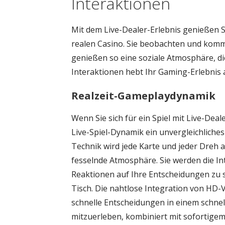
Interaktionen
Mit dem Live-Dealer-Erlebnis genießen Sie
realen Casino. Sie beobachten und kom
genießen so eine soziale Atmosphäre, di
Interaktionen hebt Ihr Gaming-Erlebnis 
Realzeit-Gameplaydynamik
Wenn Sie sich für ein Spiel mit Live-Deal
Live-Spiel-Dynamik ein unvergleichliche
Technik wird jede Karte und jeder Dreh a
fesselnde Atmosphäre. Sie werden die In
Reaktionen auf Ihre Entscheidungen zu s
Tisch. Die nahtlose Integration von HD-
schnelle Entscheidungen in einem schnel
mitzuerleben, kombiniert mit sofortigem F