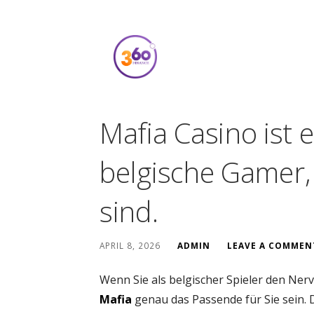
Skip
to
content
360 Degree Fina
COVERING YOU FROM ALL ANGLES
Mafia Casino ist 
belgische Gamer, 
sind.
APRIL 8, 2026
ADMIN
LEAVE A COMMEN
Wenn Sie als belgischer Spieler den Nerv
Mafia
genau das Passende für Sie sein. D