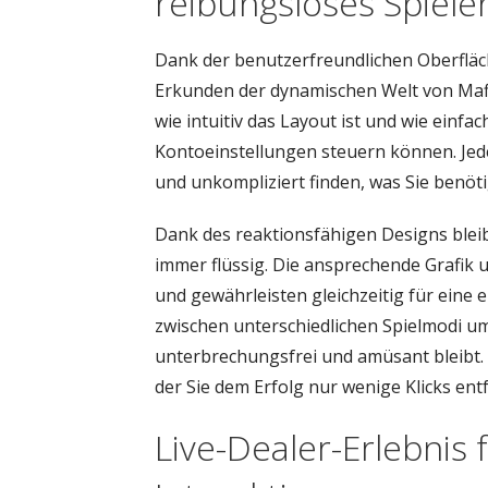
reibungsloses Spiele
Dank der benutzerfreundlichen Oberfläche
Erkunden der dynamischen Welt von Mafia
wie intuitiv das Layout ist und wie einf
Kontoeinstellungen steuern können. Jeder
und unkompliziert finden, was Sie benöt
Dank des reaktionsfähigen Designs bleib
immer flüssig. Die ansprechende Grafik 
und gewährleisten gleichzeitig für eine
zwischen unterschiedlichen Spielmodi um
unterbrechungsfrei und amüsant bleibt. M
der Sie dem Erfolg nur wenige Klicks entf
Live-Dealer-Erlebnis 