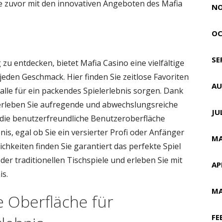
ie zuvor mit den innovativen Angeboten des Mafia
NO
OC
SE
zu entdecken, bietet Mafia Casino eine vielfältige
jeden Geschmack. Hier finden Sie zeitlose Favoriten
AU
 alle für ein packendes Spielerlebnis sorgen. Dank
 erleben Sie aufregende und abwechslungsreiche
JU
d die benutzerfreundliche Benutzeroberfläche
is, egal ob Sie ein versierter Profi oder Anfänger
MA
chkeiten finden Sie garantiert das perfekte Spiel
t der traditionellen Tischspiele und erleben Sie mit
AP
is.
MA
 Oberfläche für
FE