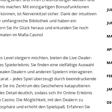
nis machen. Mit einzigartigen Bonusfunktionen
JU
önnen, ist Nervenkitzel sicher. Dank der intuitiven
ie umfangreiche Bibliothek und haben ein
JU
ern Sie Ihr Glück heraus und erkunden Sie noch
maten im Mafia Casino!
MA
AP
ues Level steigern möchten, bieten die Live-Dealer-
MA
 Spielerlebnis. Sie finden eine vielfältige Auswahl
t realen Dealern und anderen Spielern interagieren
FE
carat – jedes Spiel überzeugt durch beeindruckende
e Sie ins Zentrum des Geschehens katapultieren.
JA
 Detail deutlich, sodass sich Ihr Online-Erlebnis
n Casino. Die Möglichkeit, mit den Dealern zu
DE
osphäre und erhöht den Spielspaß. Erfahren Sie