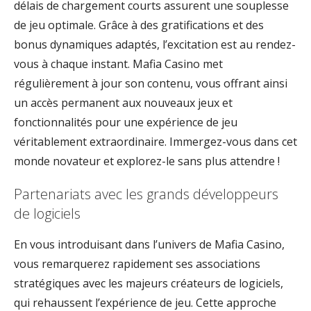
délais de chargement courts assurent une souplesse
de jeu optimale. Grâce à des gratifications et des
bonus dynamiques adaptés, l’excitation est au rendez-
vous à chaque instant. Mafia Casino met
régulièrement à jour son contenu, vous offrant ainsi
un accès permanent aux nouveaux jeux et
fonctionnalités pour une expérience de jeu
véritablement extraordinaire. Immergez-vous dans cet
monde novateur et explorez-le sans plus attendre !
Partenariats avec les grands développeurs
de logiciels
En vous introduisant dans l’univers de Mafia Casino,
vous remarquerez rapidement ses associations
stratégiques avec les majeurs créateurs de logiciels,
qui rehaussent l’expérience de jeu. Cette approche