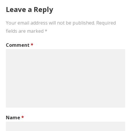
Leave a Reply
Your email address will not be published.
Required
fields are marked
*
Comment
*
Name
*