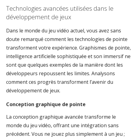
Technologies avancées utilisées dans le
développement de jeux
Dans le monde du jeu vidéo actuel, vous avez sans
doute remarqué comment les technologies de pointe
transforment votre expérience. Graphismes de pointe,
intelligence artificielle sophistiquée et son immersif ne
sont que quelques exemples de la manière dont les
développeurs repoussent les limites. Analysons
comment ces progrès transforment l’avenir du
développement de jeux.
Conception graphique de pointe
La conception graphique avancée transforme le
monde du jeu vidéo, offrant une intégration sans
précédent. Vous ne jouez plus simplement à un jeu ;