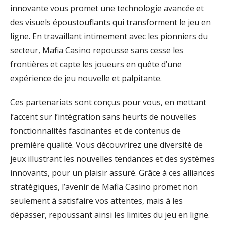
innovante vous promet une technologie avancée et
des visuels époustouflants qui transforment le jeu en
ligne. En travaillant intimement avec les pionniers du
secteur, Mafia Casino repousse sans cesse les
frontières et capte les joueurs en quête d’une
expérience de jeu nouvelle et palpitante.
Ces partenariats sont conçus pour vous, en mettant
l’accent sur l’intégration sans heurts de nouvelles
fonctionnalités fascinantes et de contenus de
première qualité. Vous découvrirez une diversité de
jeux illustrant les nouvelles tendances et des systèmes
innovants, pour un plaisir assuré. Grâce à ces alliances
stratégiques, l’avenir de Mafia Casino promet non
seulement à satisfaire vos attentes, mais à les
dépasser, repoussant ainsi les limites du jeu en ligne.