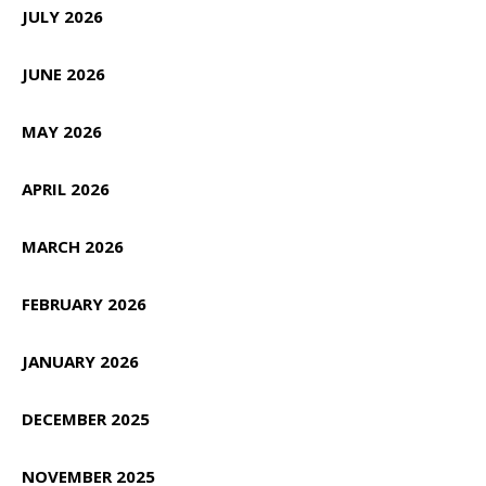
JULY 2026
JUNE 2026
MAY 2026
APRIL 2026
MARCH 2026
FEBRUARY 2026
JANUARY 2026
DECEMBER 2025
NOVEMBER 2025