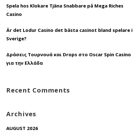
Spela hos Klokare Tjäna Snabbare på Mega Riches
Casino
Är det Lodur Casino det bästa casinot bland spelare i
Sverige?
Δράσεις Τουρνουά και Drops στο Oscar Spin Casino
για την Ελλάδα
Recent Comments
Archives
AUGUST 2026