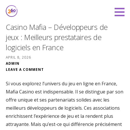
Skip
to
360 Degree Finance
content
COVERING YOU FROM ALL ANGLES
Casino Mafia – Développeurs de
jeux : Meilleurs prestataires de
logiciels en France
APRIL 8, 2026
ADMIN
LEAVE A COMMENT
Si vous explorez l’univers du jeu en ligne en France,
Mafia Casino est indispensable. Il se distingue par son
offre unique et ses partenariats solides avec les
meilleurs développeurs de logiciels. Ces associations
enrichissent l’expérience de jeu et la rendent plus
attrayante. Mais qu’est-ce qui différencie précisément