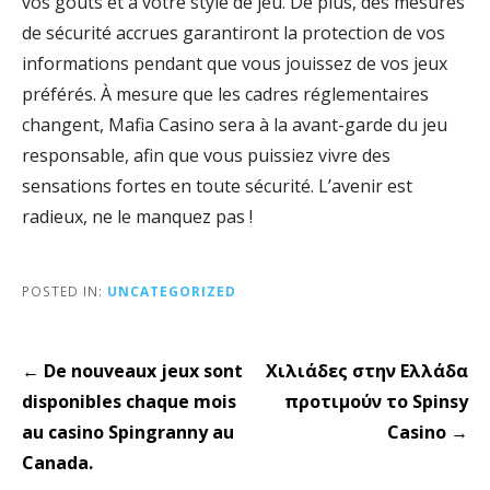
vos goûts et à votre style de jeu. De plus, des mesures
de sécurité accrues garantiront la protection de vos
informations pendant que vous jouissez de vos jeux
préférés. À mesure que les cadres réglementaires
changent, Mafia Casino sera à la avant-garde du jeu
responsable, afin que vous puissiez vivre des
sensations fortes en toute sécurité. L’avenir est
radieux, ne le manquez pas !
POSTED IN:
UNCATEGORIZED
Post
← De nouveaux jeux sont
Χιλιάδες στην Ελλάδα
navigation
disponibles chaque mois
προτιμούν το Spinsy
au casino Spingranny au
Casino →
Canada.