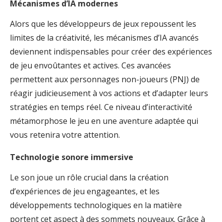
Mécanismes d’IA modernes
Alors que les développeurs de jeux repoussent les
limites de la créativité, les mécanismes d’IA avancés
deviennent indispensables pour créer des expériences
de jeu envoûtantes et actives. Ces avancées
permettent aux personnages non-joueurs (PNJ) de
réagir judicieusement à vos actions et d’adapter leurs
stratégies en temps réel. Ce niveau d’interactivité
métamorphose le jeu en une aventure adaptée qui
vous retenira votre attention.
Technologie sonore immersive
Le son joue un rôle crucial dans la création
d’expériences de jeu engageantes, et les
développements technologiques en la matière
portent cet aspect à des sommets nouveaux. Grâce à