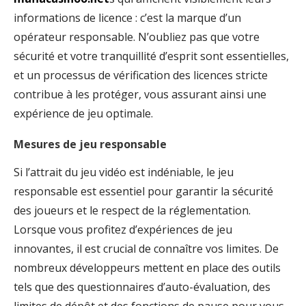
informations de licence : c’est la marque d’un
opérateur responsable. N’oubliez pas que votre
sécurité et votre tranquillité d’esprit sont essentielles,
et un processus de vérification des licences stricte
contribue à les protéger, vous assurant ainsi une
expérience de jeu optimale.
Mesures de jeu responsable
Si l’attrait du jeu vidéo est indéniable, le jeu
responsable est essentiel pour garantir la sécurité
des joueurs et le respect de la réglementation.
Lorsque vous profitez d’expériences de jeu
innovantes, il est crucial de connaître vos limites. De
nombreux développeurs mettent en place des outils
tels que des questionnaires d’auto-évaluation, des