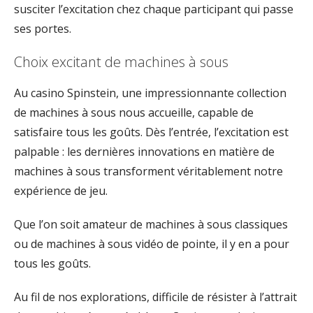
susciter l’excitation chez chaque participant qui passe
ses portes.
Choix excitant de machines à sous
Au casino Spinstein, une impressionnante collection
de machines à sous nous accueille, capable de
satisfaire tous les goûts. Dès l’entrée, l’excitation est
palpable : les dernières innovations en matière de
machines à sous transforment véritablement notre
expérience de jeu.
Que l’on soit amateur de machines à sous classiques
ou de machines à sous vidéo de pointe, il y en a pour
tous les goûts.
Au fil de nos explorations, difficile de résister à l’attrait