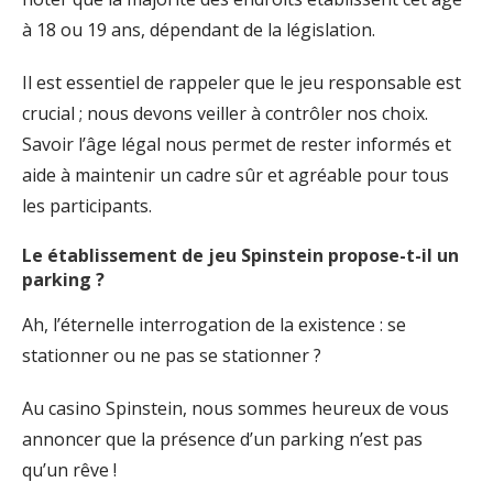
à 18 ou 19 ans, dépendant de la législation.
Il est essentiel de rappeler que le jeu responsable est
crucial ; nous devons veiller à contrôler nos choix.
Savoir l’âge légal nous permet de rester informés et
aide à maintenir un cadre sûr et agréable pour tous
les participants.
Le établissement de jeu Spinstein propose-t-il un
parking ?
Ah, l’éternelle interrogation de la existence : se
stationner ou ne pas se stationner ?
Au casino Spinstein, nous sommes heureux de vous
annoncer que la présence d’un parking n’est pas
qu’un rêve !