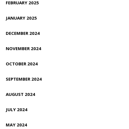
FEBRUARY 2025
JANUARY 2025
DECEMBER 2024
NOVEMBER 2024
OCTOBER 2024
SEPTEMBER 2024
AUGUST 2024
JULY 2024
MAY 2024