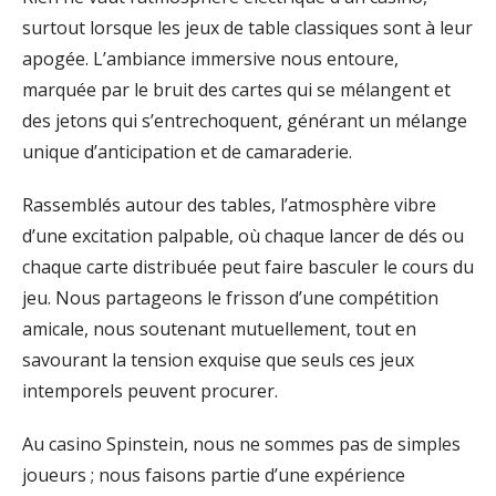
surtout lorsque les jeux de table classiques sont à leur
apogée. L’ambiance immersive nous entoure,
marquée par le bruit des cartes qui se mélangent et
des jetons qui s’entrechoquent, générant un mélange
unique d’anticipation et de camaraderie.
Rassemblés autour des tables, l’atmosphère vibre
d’une excitation palpable, où chaque lancer de dés ou
chaque carte distribuée peut faire basculer le cours du
jeu. Nous partageons le frisson d’une compétition
amicale, nous soutenant mutuellement, tout en
savourant la tension exquise que seuls ces jeux
intemporels peuvent procurer.
Au casino Spinstein, nous ne sommes pas de simples
joueurs ; nous faisons partie d’une expérience