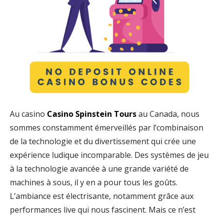
Au casino
Casino Spinstein Tours
au Canada, nous
sommes constamment émerveillés par l’combinaison
de la technologie et du divertissement qui crée une
expérience ludique incomparable. Des systèmes de jeu
à la technologie avancée à une grande variété de
machines à sous, il y en a pour tous les goûts.
L’ambiance est électrisante, notamment grâce aux
performances live qui nous fascinent. Mais ce n’est