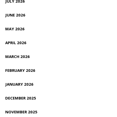
JULY 2026
JUNE 2026
MAY 2026
APRIL 2026
MARCH 2026
FEBRUARY 2026
JANUARY 2026
DECEMBER 2025
NOVEMBER 2025