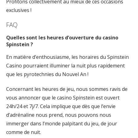
Profitons collectivement au mieux de ces occasions
exclusives !
FAQ
Quelles sont les heures d’ouverture du casino
Spinstein ?
En matière d’enthousiasme, les horaires du Spinstein
Casino pourraient illuminer la nuit plus rapidement
que les pyrotechnies du Nouvel An !
Concernant les heures de jeu, nous sommes ravis de
vous annoncer que le casino Spinstein est ouvert
24h/24 et 7j/7. Cela implique que dès que l’envie
d’adrénaline nous prend, nous pouvons nous
immerger dans l’monde palpitant du jeu, de jour
comme de nuit.