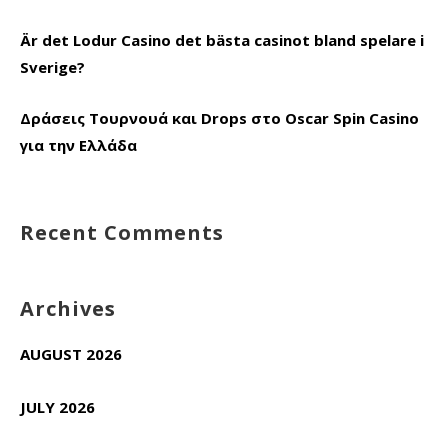
Är det Lodur Casino det bästa casinot bland spelare i
Sverige?
Δράσεις Τουρνουά και Drops στο Oscar Spin Casino
για την Ελλάδα
Recent Comments
Archives
AUGUST 2026
JULY 2026