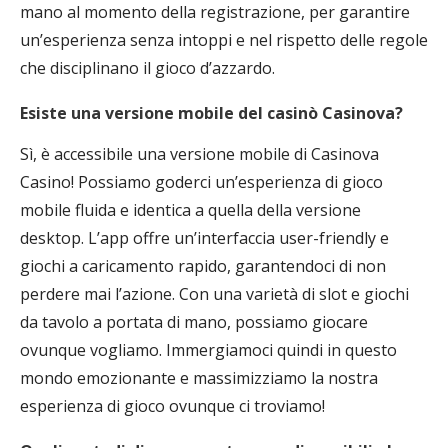
mano al momento della registrazione, per garantire
un’esperienza senza intoppi e nel rispetto delle regole
che disciplinano il gioco d’azzardo.
Esiste una versione mobile del casinò Casinova?
Sì, è accessibile una versione mobile di Casinova
Casino! Possiamo goderci un’esperienza di gioco
mobile fluida e identica a quella della versione
desktop. L’app offre un’interfaccia user-friendly e
giochi a caricamento rapido, garantendoci di non
perdere mai l’azione. Con una varietà di slot e giochi
da tavolo a portata di mano, possiamo giocare
ovunque vogliamo. Immergiamoci quindi in questo
mondo emozionante e massimizziamo la nostra
esperienza di gioco ovunque ci troviamo!