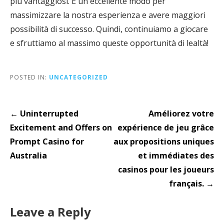
più vantaggiosi. È un eccellente modo per
massimizzare la nostra esperienza e avere maggiori
possibilità di successo. Quindi, continuiamo a giocare
e sfruttiamo al massimo queste opportunità di lealtà!
POSTED IN:
UNCATEGORIZED
Post
← Uninterrupted
Améliorez votre
navigation
Excitement and Offers on
expérience de jeu grâce
Prompt Casino for
aux propositions uniques
Australia
et immédiates des
casinos pour les joueurs
français. →
Leave a Reply