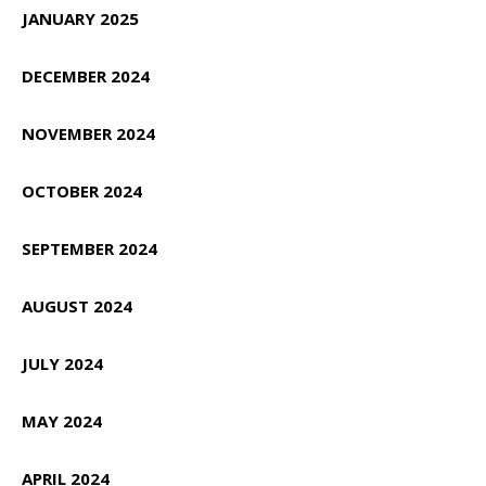
JANUARY 2025
DECEMBER 2024
NOVEMBER 2024
OCTOBER 2024
SEPTEMBER 2024
AUGUST 2024
JULY 2024
MAY 2024
APRIL 2024