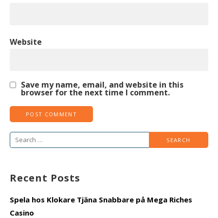
Website
Save my name, email, and website in this
browser for the next time I comment.
Search
for:
Recent Posts
Spela hos Klokare Tjäna Snabbare på Mega Riches
Casino