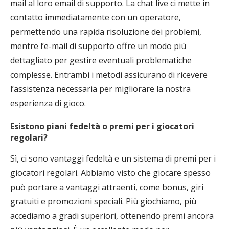
mail al loro email di supporto. La chat live ci mette in
contatto immediatamente con un operatore,
permettendo una rapida risoluzione dei problemi,
mentre l’e-mail di supporto offre un modo più
dettagliato per gestire eventuali problematiche
complesse. Entrambi i metodi assicurano di ricevere
l’assistenza necessaria per migliorare la nostra
esperienza di gioco.
Esistono piani fedeltà o premi per i giocatori
regolari?
Sì, ci sono vantaggi fedeltà e un sistema di premi per i
giocatori regolari. Abbiamo visto che giocare spesso
può portare a vantaggi attraenti, come bonus, giri
gratuiti e promozioni speciali. Più giochiamo, più
accediamo a gradi superiori, ottenendo premi ancora