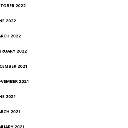
TOBER 2022
NE 2022
RCH 2022
BRUARY 2022
CEMBER 2021
VEMBER 2021
NE 2021
RCH 2021
NUARY 2021