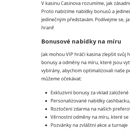
V kasinu Casinova rozumíme, jak zásadní
Proto nabízíme nabídky bonusů a jedineč
jedinečným představám. Podívejme se, ja
hraní!
Bonusové nabídky na míru
Jak mohou VIP hráči kasina zlepšit svůj h
bonusy a odměny na míru, které jsou vyt
vybírány, abychom optimalizovali naše pot
můžeme očekávat:
Exkluzivní bonusy za vklad založené
Personalizované nabídky cashbacku, 
Roztočení zdarma na našich prefer
Věrnostní odměny na míru, které se 
Pozvánky na zvláštní akce a turnaje