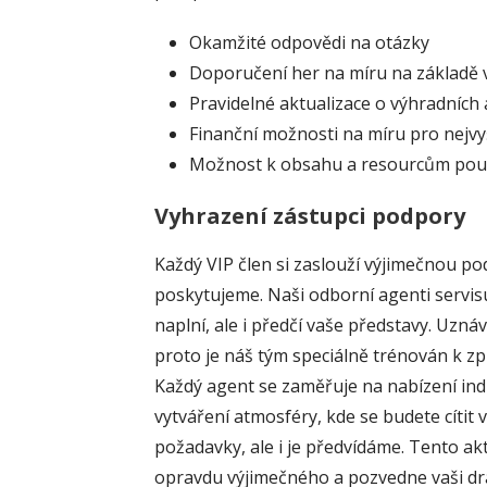
Okamžité odpovědi na otázky
Doporučení her na míru na základě v
Pravidelné aktualizace o výhradních
Finanční možnosti na míru pro nejvy
Možnost k obsahu a resourcům pou
Vyhrazení zástupci podpory
Každý VIP člen si zaslouží výjimečnou p
poskytujeme. Naši odborní agenti servisu 
naplní, ale i předčí vaše představy. Uzn
proto je náš tým speciálně trénován k zp
Každý agent se zaměřuje na nabízení indi
vytváření atmosféry, kde se budete cítit
požadavky, ale i je předvídáme. Tento ak
opravdu výjimečného a pozvedne vaši d