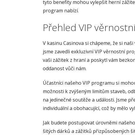
tyto benefity mohou vylepšit herní zážit
program nabízí.
Přehled VIP věrnost
V kasinu Casinova si chápeme, že si naši v
jsme zavedli exkluzivní VIP věrnostní pr
vaši zážitek z hraní a poskytl vám bezko
oddanost vůči nám.
Účastníci našeho VIP programu si mohou 
možnosti k zvýšeným limitům staveb, od
na jedinečné soutěže a události. Jsme př
individuální a obohacující, což by mělo vy
Jak budete postupovat úrovněmi našeho 
šitých dárků a zážitků přizpůsobených ši