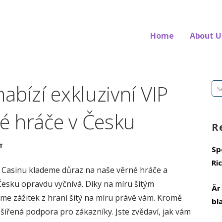
Home
About U
nce
abízí exkluzivní VIP
Se
fo
é hráče v Česku
R
T
Sp
Ri
Casinu klademe důraz na naše věrné hráče a
 Česku opravdu vyčnívá. Díky na míru šitým
Är
e zážitek z hraní šitý na míru právě vám. Kromě
bl
zšířená podpora pro zákazníky. Jste zvědaví, jak vám