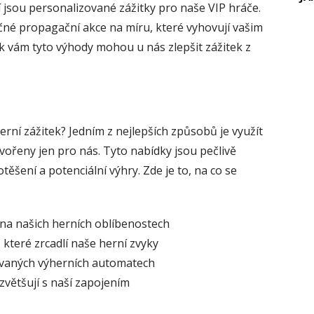
 jsou personalizované zážitky pro naše VIP hráče.
né propagační akce na míru, které vyhovují vašim
k vám tyto výhody mohou u nás zlepšit zážitek z
erní zážitek? Jedním z nejlepších způsobů je využít
vořeny jen pro nás. Tyto nabídky jsou pečlivě
ěšení a potenciální výhry. Zde je to, na co se
 na našich herních oblíbenostech
které zrcadlí naše herní zvyky
ovaných výherních automatech
zvětšují s naší zapojením