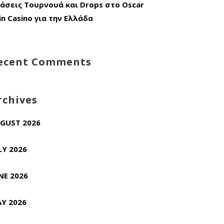
άσεις Τουρνουά και Drops στο Oscar
in Casino για την Ελλάδα
ecent Comments
rchives
GUST 2026
LY 2026
NE 2026
Y 2026