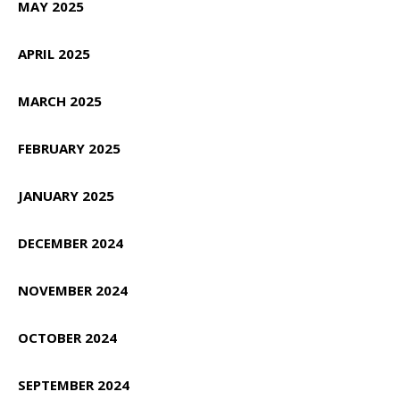
MAY 2025
APRIL 2025
MARCH 2025
FEBRUARY 2025
JANUARY 2025
DECEMBER 2024
NOVEMBER 2024
OCTOBER 2024
SEPTEMBER 2024