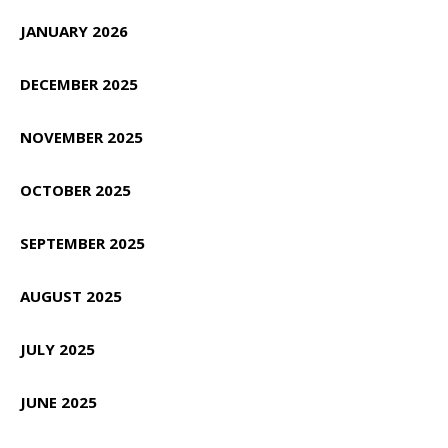
JANUARY 2026
DECEMBER 2025
NOVEMBER 2025
OCTOBER 2025
SEPTEMBER 2025
AUGUST 2025
JULY 2025
JUNE 2025