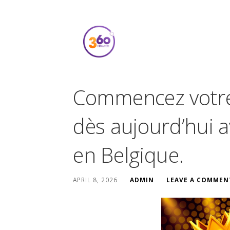
Skip
to
content
360 Degree Fina
COVERING YOU FROM ALL ANGLES
Commencez votre
dès aujourd’hui 
en Belgique.
APRIL 8, 2026
ADMIN
LEAVE A COMMEN