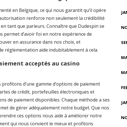
enté en Belgique, ce qui nous garantit qu’il opère
JA
t autorisation renforce non seulement la crédibilité
en tant que parieurs. Connaître que Dudespin se
NO
 permet d’avoir foi en notre expérience de
ouver en assurance dans nos choix, et
SE
de réglementation aide indubitablement à cela.
MA
aiement acceptés au casino
MA
s profitons d’une gamme d’options de paiement
FE
artes de crédit, portefeuilles électroniques et
ens de paiement disponibles. Chaque méthode a ses
JA
permet de gérer adéquatement notre budget. Que nos
prendre ces options nous aide à améliorer notre
NO
ment qui nous convient le mieux et profitons