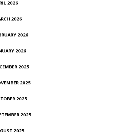
RIL 2026
RCH 2026
BRUARY 2026
NUARY 2026
CEMBER 2025
VEMBER 2025
TOBER 2025
PTEMBER 2025
GUST 2025