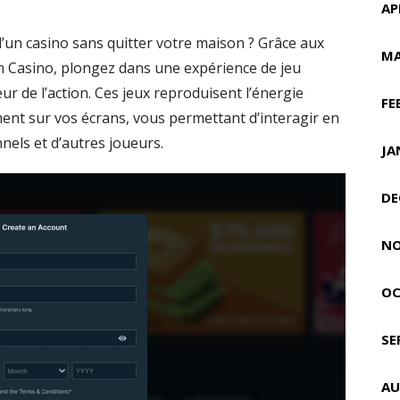
AP
 d’un casino sans quitter votre maison ? Grâce aux
MA
in Casino, plongez dans une expérience de jeu
 de l’action. Ces jeux reproduisent l’énergie
FE
ent sur vos écrans, vous permettant d’interagir en
nels et d’autres joueurs.
JA
DE
NO
OC
SE
AU