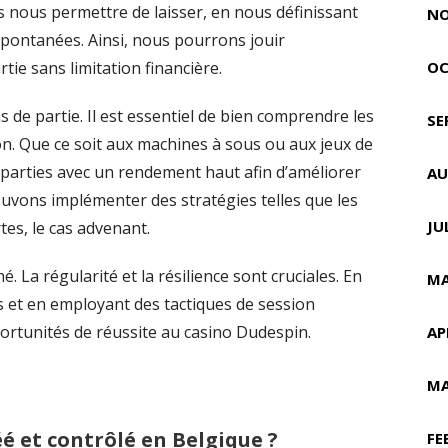
 nous permettre de laisser, en nous définissant
NO
pontanées. Ainsi, nous pourrons jouir
ie sans limitation financière.
OC
 de partie. Il est essentiel de bien comprendre les
SE
on. Que ce soit aux machines à sous ou aux jeux de
s parties avec un rendement haut afin d’améliorer
AU
uvons implémenter des stratégies telles que les
JU
tes, le cas advenant.
. La régularité et la résilience sont cruciales. En
MA
 et en employant des tactiques de session
rtunités de réussite au casino Dudespin.
AP
MA
éé et contrôlé en Belgique ?
FE