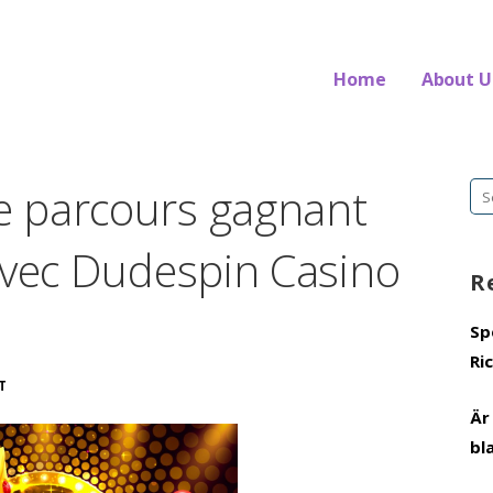
Home
About U
nce
 parcours gagnant
Se
fo
avec Dudespin Casino
R
Sp
Ri
T
Är
bl