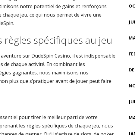
OC
ptimisons notre potentiel de gains et renforçons
chaque jeu, ce qui nous permet de vivre une
JU
deSpin.
s règles spécifiques au jeu
MA
FE
 aventure sur DudeSpin Casino, il est indispensable
 de chaque activité. En combinant les
DE
atégies gagnantes, nous maximisons nos
non plus que s’pratiquer avant de jouer peut faire
NO
JU
entiel pour tirer le meilleur parti de votre
MA
renant les règles spécifiques de chaque jeu, nous
JA
hances de gagner. Qu’il s’agisse de slots, de poker