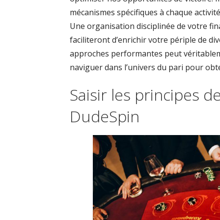
mécanismes spécifiques à chaque activité
Une organisation disciplinée de votre fin
faciliteront d’enrichir votre périple de di
approches performantes peut véritable
naviguer dans l’univers du pari pour obte
Saisir les principes 
DudeSpin