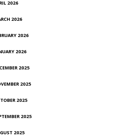
RIL 2026
RCH 2026
BRUARY 2026
NUARY 2026
CEMBER 2025
VEMBER 2025
TOBER 2025
PTEMBER 2025
GUST 2025