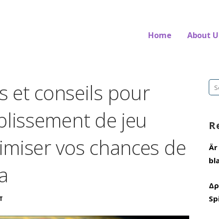
Home
About U
nce
is et conseils pour
Se
fo
blissement de jeu
R
miser vos chances de
Är
bl
a
Δρ
Sp
T