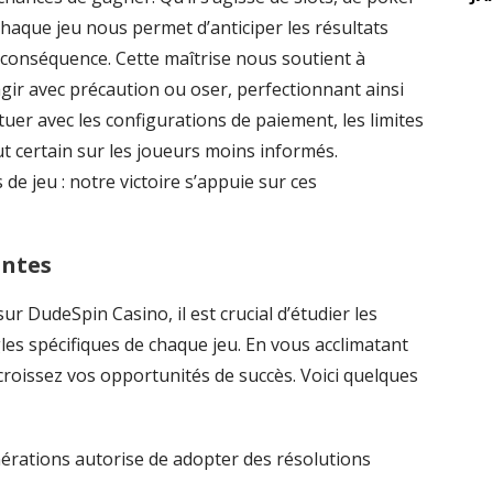
chaque jeu nous permet d’anticiper les résultats
n conséquence. Cette maîtrise nous soutient à
agir avec précaution ou oser, perfectionnant ainsi
uer avec les configurations de paiement, les limites
t certain sur les joueurs moins informés.
e jeu : notre victoire s’appuie sur ces
antes
sur DudeSpin Casino, il est crucial d’étudier les
es spécifiques de chaque jeu. En vous acclimatant
ccroissez vos opportunités de succès. Voici quelques
érations autorise de adopter des résolutions