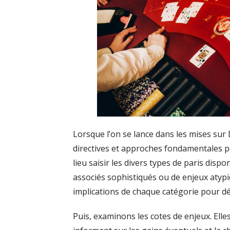
Lorsque l’on se lance dans les mises sur D
directives et approches fondamentales po
lieu saisir les divers types de paris dispo
associés sophistiqués ou de enjeux atypiq
implications de chaque catégorie pour dé
Puis, examinons les cotes de enjeux. Ell