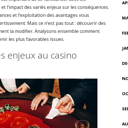
AP
 et l’impact des variés enjeux sur les conséquences.
ances et l’exploitation des avantages vous
MA
vertissement. Mais ce n’est pas tout : découvrir des
ment la modifier. Analysons ensemble comment
FE
nir les plus favorables issues.
JA
des enjeux au casino
DE
NO
OC
SE
AU