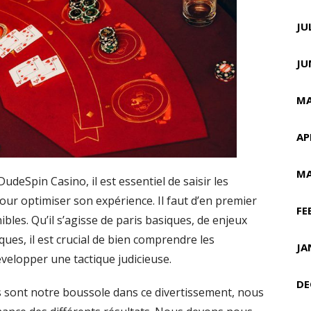
JU
JU
MA
AP
MA
udeSpin Casino, il est essentiel de saisir les
ur optimiser son expérience. Il faut d’en premier
FE
nibles. Qu’il s’agisse de paris basiques, de enjeux
ues, il est crucial de bien comprendre les
JA
velopper une tactique judicieuse.
DE
es sont notre boussole dans ce divertissement, nous