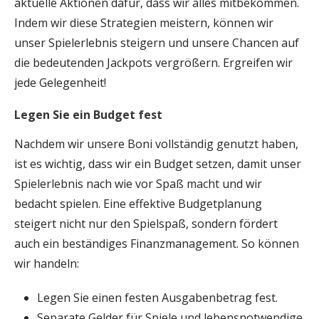
aktuelle Aktionen dafür, dass wir alles mitbekommen.
Indem wir diese Strategien meistern, können wir
unser Spielerlebnis steigern und unsere Chancen auf
die bedeutenden Jackpots vergrößern. Ergreifen wir
jede Gelegenheit!
Legen Sie ein Budget fest
Nachdem wir unsere Boni vollständig genutzt haben,
ist es wichtig, dass wir ein Budget setzen, damit unser
Spielerlebnis nach wie vor Spaß macht und wir
bedacht spielen. Eine effektive Budgetplanung
steigert nicht nur den Spielspaß, sondern fördert
auch ein beständiges Finanzmanagement. So können
wir handeln:
Legen Sie einen festen Ausgabenbetrag fest.
Separate Gelder für Spiele und lebensnotwendige