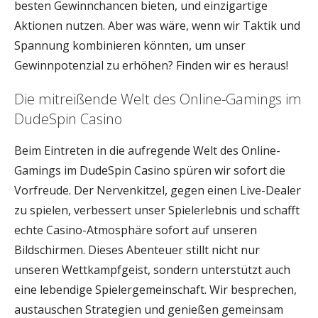
besten Gewinnchancen bieten, und einzigartige
Aktionen nutzen. Aber was wäre, wenn wir Taktik und
Spannung kombinieren könnten, um unser
Gewinnpotenzial zu erhöhen? Finden wir es heraus!
Die mitreißende Welt des Online-Gamings im
DudeSpin Casino
Beim Eintreten in die aufregende Welt des Online-
Gamings im DudeSpin Casino spüren wir sofort die
Vorfreude. Der Nervenkitzel, gegen einen Live-Dealer
zu spielen, verbessert unser Spielerlebnis und schafft
echte Casino-Atmosphäre sofort auf unseren
Bildschirmen. Dieses Abenteuer stillt nicht nur
unseren Wettkampfgeist, sondern unterstützt auch
eine lebendige Spielergemeinschaft. Wir besprechen,
austauschen Strategien und genießen gemeinsam