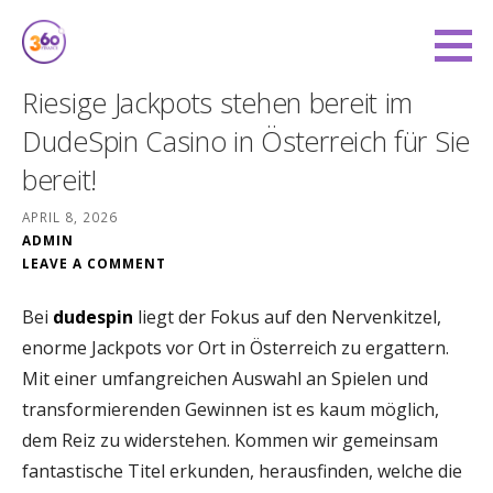
Skip
to
360 Degree Finance
content
COVERING YOU FROM ALL ANGLES
Riesige Jackpots stehen bereit im
DudeSpin Casino in Österreich für Sie
bereit!
APRIL 8, 2026
ADMIN
LEAVE A COMMENT
Bei
dudespin
liegt der Fokus auf den Nervenkitzel,
enorme Jackpots vor Ort in Österreich zu ergattern.
Mit einer umfangreichen Auswahl an Spielen und
transformierenden Gewinnen ist es kaum möglich,
dem Reiz zu widerstehen. Kommen wir gemeinsam
fantastische Titel erkunden, herausfinden, welche die