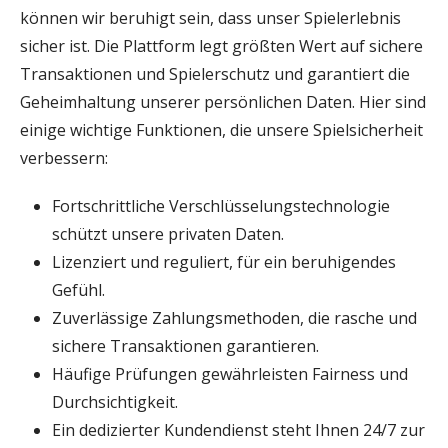
können wir beruhigt sein, dass unser Spielerlebnis
sicher ist. Die Plattform legt größten Wert auf sichere
Transaktionen und Spielerschutz und garantiert die
Geheimhaltung unserer persönlichen Daten. Hier sind
einige wichtige Funktionen, die unsere Spielsicherheit
verbessern:
Fortschrittliche Verschlüsselungstechnologie
schützt unsere privaten Daten.
Lizenziert und reguliert, für ein beruhigendes
Gefühl.
Zuverlässige Zahlungsmethoden, die rasche und
sichere Transaktionen garantieren.
Häufige Prüfungen gewährleisten Fairness und
Durchsichtigkeit.
Ein dedizierter Kundendienst steht Ihnen 24/7 zur