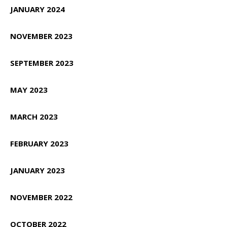
JANUARY 2024
NOVEMBER 2023
SEPTEMBER 2023
MAY 2023
MARCH 2023
FEBRUARY 2023
JANUARY 2023
NOVEMBER 2022
OCTOBER 2022