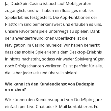
Ja, DudeSpin Casino ist auch auf Mobilgeräten
zugänglich, und wir haben ein flüssiges mobiles
Spielerlebnis festgestellt. Die App-Funktionen der
Plattform sind bemerkenswert und erlauben es uns,
unsere Favoritenspiele unterwegs zu spielen. Dank
der anwenderfreundlichen Oberfläche ist die
Navigation im Casino mühelos. Wir haben bemerkt,
dass das mobile Spielerlebnis dem Desktop-Erlebnis
in nichts nachsteht, sodass wir weder Spielvergnügen
noch Erfolgschancen verlieren. Es ist perfekt für alle,
die lieber jederzeit und überall spielen!
Wie kann ich den Kundendienst von Dudespin
erreichen?
Wir können den Kundensupport von DudeSpin ganz
einfach per Live-Chat oder E-Mail kontaktieren. Für