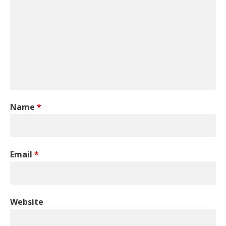
Name
*
Email
*
Website