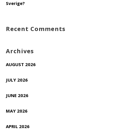
Sverige?
Recent Comments
Archives
AUGUST 2026
JULY 2026
JUNE 2026
MAY 2026
APRIL 2026