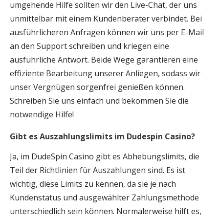
umgehende Hilfe sollten wir den Live-Chat, der uns
unmittelbar mit einem Kundenberater verbindet. Bei
ausführlicheren Anfragen können wir uns per E-Mail
an den Support schreiben und kriegen eine
ausführliche Antwort. Beide Wege garantieren eine
effiziente Bearbeitung unserer Anliegen, sodass wir
unser Vergnügen sorgenfrei genießen können.
Schreiben Sie uns einfach und bekommen Sie die
notwendige Hilfe!
Gibt es Auszahlungslimits im Dudespin Casino?
Ja, im DudeSpin Casino gibt es Abhebungslimits, die
Teil der Richtlinien für Auszahlungen sind. Es ist
wichtig, diese Limits zu kennen, da sie je nach
Kundenstatus und ausgewählter Zahlungsmethode
unterschiedlich sein können. Normalerweise hilft es,