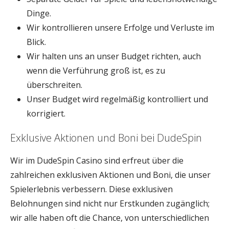
Dinge.
Wir kontrollieren unsere Erfolge und Verluste im
Blick.
Wir halten uns an unser Budget richten, auch
wenn die Verführung groß ist, es zu
überschreiten.
Unser Budget wird regelmäßig kontrolliert und
korrigiert.
Exklusive Aktionen und Boni bei DudeSpin
Wir im DudeSpin Casino sind erfreut über die
zahlreichen exklusiven Aktionen und Boni, die unser
Spielerlebnis verbessern. Diese exklusiven
Belohnungen sind nicht nur Erstkunden zugänglich;
wir alle haben oft die Chance, von unterschiedlichen