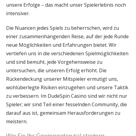
unsere Erfolge – das macht unser Spielerlebnis noch
intensiver.
Die Nuancen jedes Spiels zu beherrschen, wird zu
einer zusammenhängenden Reise, auf der jede Runde
neue Möglichkeiten und Erfahrungen bietet. Wir
vertiefen uns in die verschiedenen Spielmöglichkeiten
und sind bemüht, jede Vorgehensweise zu
untersuchen, die unseren Erfolg erhöht. Die
Rückendeckung unserer Mitspieler ermutigt uns,
wohlüberlegte Risiken einzugehen und unsere Taktik
zu verbessern. Im DudeSpin Casino sind wir nicht nur
Spieler; wir sind Teil einer fesselnden Community, die
darauf aus ist, gemeinsam Herausforderungen zu
meistern.
Wie Sie Ihr Gewinnpotenzial steigern