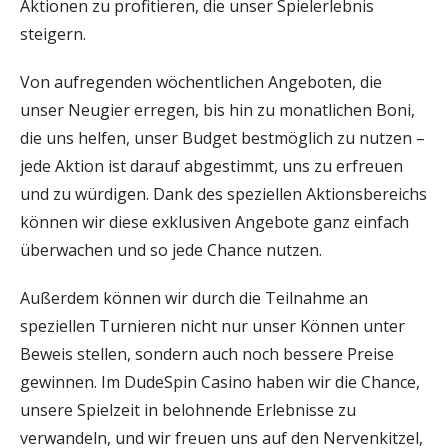
Aktionen zu profitieren, die unser Spielerlebnis
steigern.
Von aufregenden wöchentlichen Angeboten, die
unser Neugier erregen, bis hin zu monatlichen Boni,
die uns helfen, unser Budget bestmöglich zu nutzen –
jede Aktion ist darauf abgestimmt, uns zu erfreuen
und zu würdigen. Dank des speziellen Aktionsbereichs
können wir diese exklusiven Angebote ganz einfach
überwachen und so jede Chance nutzen.
Außerdem können wir durch die Teilnahme an
speziellen Turnieren nicht nur unser Können unter
Beweis stellen, sondern auch noch bessere Preise
gewinnen. Im DudeSpin Casino haben wir die Chance,
unsere Spielzeit in belohnende Erlebnisse zu
verwandeln, und wir freuen uns auf den Nervenkitzel,