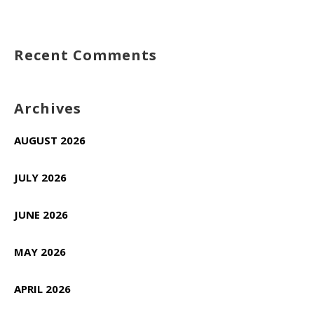
Recent Comments
Archives
AUGUST 2026
JULY 2026
JUNE 2026
MAY 2026
APRIL 2026