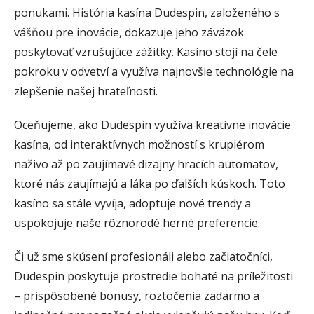
ponukami. História kasína Dudespin, založeného s
vášňou pre inovácie, dokazuje jeho záväzok
poskytovať vzrušujúce zážitky. Kasíno stojí na čele
pokroku v odvetví a využíva najnovšie technológie na
zlepšenie našej hrateľnosti.
Oceňujeme, ako Dudespin využíva kreatívne inovácie
kasína, od interaktívnych možností s krupiérom
naživo až po zaujímavé dizajny hracích automatov,
ktoré nás zaujímajú a láka po ďalších kúskoch. Toto
kasíno sa stále vyvíja, adoptuje nové trendy a
uspokojuje naše rôznorodé herné preferencie.
Či už sme skúsení profesionáli alebo začiatočníci,
Dudespin poskytuje prostredie bohaté na príležitosti
– prispôsobené bonusy, roztočenia zadarmo a