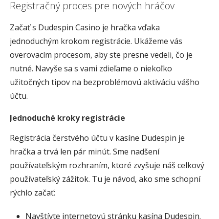
Registračný proces pre nových hráčov
Začať s Dudespin Casino je hračka vďaka
jednoduchým krokom registrácie. Ukážeme vás
overovacím procesom, aby ste presne vedeli, čo je
nutné. Navyše sa s vami zdieľame o niekoľko
užitočných tipov na bezproblémovú aktiváciu vášho
účtu.
Jednoduché kroky registrácie
Registrácia čerstvého účtu v kasíne Dudespin je
hračka a trvá len pár minút. Sme nadšení
používateľským rozhraním, ktoré zvyšuje náš celkový
používateľský zážitok. Tu je návod, ako sme schopní
rýchlo začať:
Navštívte internetovú stránku kasína Dudespin.