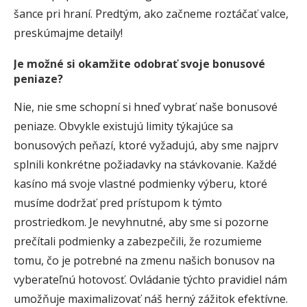
šance pri hraní. Predtým, ako začneme roztáčať valce,
preskúmajme detaily!
Je možné si okamžite odobrať svoje bonusové
peniaze?
Nie, nie sme schopní si hneď vybrať naše bonusové
peniaze. Obvykle existujú limity týkajúce sa
bonusových peňazí, ktoré vyžadujú, aby sme najprv
splnili konkrétne požiadavky na stávkovanie. Každé
kasíno má svoje vlastné podmienky výberu, ktoré
musíme dodržať pred prístupom k týmto
prostriedkom. Je nevyhnutné, aby sme si pozorne
prečítali podmienky a zabezpečili, že rozumieme
tomu, čo je potrebné na zmenu našich bonusov na
vyberateľnú hotovosť. Ovládanie týchto pravidiel nám
umožňuje maximalizovať náš herný zážitok efektívne.