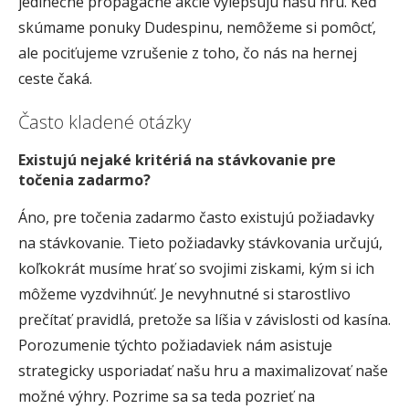
jedinečné propagačné akcie vylepšujú našu hru. Keď
skúmame ponuky Dudespinu, nemôžeme si pomôcť,
ale pociťujeme vzrušenie z toho, čo nás na hernej
ceste čaká.
Často kladené otázky
Existujú nejaké kritériá na stávkovanie pre
točenia zadarmo?
Áno, pre točenia zadarmo často existujú požiadavky
na stávkovanie. Tieto požiadavky stávkovania určujú,
koľkokrát musíme hrať so svojimi ziskami, kým si ich
môžeme vyzdvihnúť. Je nevyhnutné si starostlivo
prečítať pravidlá, pretože sa líšia v závislosti od kasína.
Porozumenie týchto požiadaviek nám asistuje
strategicky usporiadať našu hru a maximalizovať naše
možné výhry. Pozrime sa sa teda pozrieť na