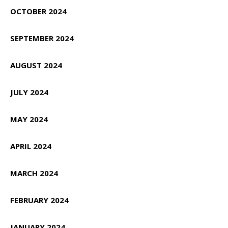
OCTOBER 2024
SEPTEMBER 2024
AUGUST 2024
JULY 2024
MAY 2024
APRIL 2024
MARCH 2024
FEBRUARY 2024
JANUARY 2024