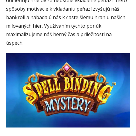
odmeňujú hráčov za neustále vkladanie peňazí. Tieto
spôsoby motivácie k vkladaniu peňazí zvyšujú náš
bankroll a nabádajú nás k častejšiemu hraniu našich
milovaných hier. Využívaním týchto ponúk
maximalizujeme náš herný čas a príležitosti na
úspech.