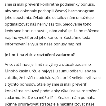
sme si mali preveriť konkrétne podmienky bonusu,
aby sme dokonale pochopili časový harmonogram
jeho spustenia. Zvládnutie detailov nám umožňuje
optimalizovať náš herný zážitok. Sledovanie toho,
kedy sme bonus spustili, nám zaisťuje, že ho môžeme
naplno využiť pred jeho koncom. Zostaňme teda
informovaní a využite naše bonusy naplno!
Je limit na zisk z roztočení zadarmo?
Áno, väčšinou je limit na výhry z otáčok zadarmo.
Mnoho kasín určuje najvyššiu sumu odberu, aby sa
zaistilo, že hráči neodchádzajú s príliš veľkými výhrami
z týchto bonusov. Stále by sme si mali preveriť
konkrétne zmluvné podmienky týkajúce sa roztočení
zadarmo, keďže sa môžu líšiť. Znalosť nám pomáha
účinne pripravovať stratégie a maximalizovať naše