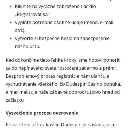
Kliknite na výrazne zobrazené tlačidlo
„Registrovať sa“.
Vyplňte potrebné osobné údaje (meno, e-mail
atď.).
Vytvorte si bezpečné heslo na zabezpečenie
nášho účtu.
Keď dokončíme tieto ľahké kroky, sme hotoví ponoriť
sa do napínavého sveta roztočení zadarmo a prémii!
Bezproblémový proces registrácie nám uľahčuje
vychutnávanie všetkého, čo Dudespin Casino ponúka,
a maximalizuje naše zábavné dobrodružstvo hneď od
začiatku.
Vysvetlenie procesu overovania
Po založení účtu v kasíne Dudespin je nasledujúcim