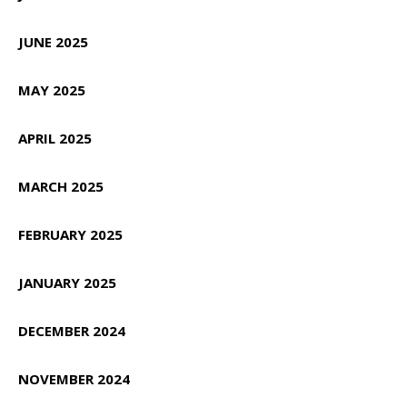
JUNE 2025
MAY 2025
APRIL 2025
MARCH 2025
FEBRUARY 2025
JANUARY 2025
DECEMBER 2024
NOVEMBER 2024