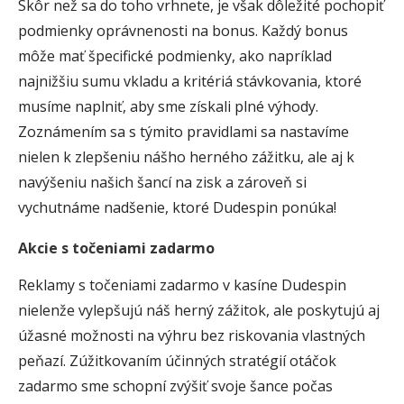
Skôr než sa do toho vrhnete, je však dôležité pochopiť
podmienky oprávnenosti na bonus. Každý bonus
môže mať špecifické podmienky, ako napríklad
najnižšiu sumu vkladu a kritériá stávkovania, ktoré
musíme naplniť, aby sme získali plné výhody.
Zoznámením sa s týmito pravidlami sa nastavíme
nielen k zlepšeniu nášho herného zážitku, ale aj k
navýšeniu našich šancí na zisk a zároveň si
vychutnáme nadšenie, ktoré Dudespin ponúka!
Akcie s točeniami zadarmo
Reklamy s točeniami zadarmo v kasíne Dudespin
nielenže vylepšujú náš herný zážitok, ale poskytujú aj
úžasné možnosti na výhru bez riskovania vlastných
peňazí. Zúžitkovaním účinných stratégií otáčok
zadarmo sme schopní zvýšiť svoje šance počas