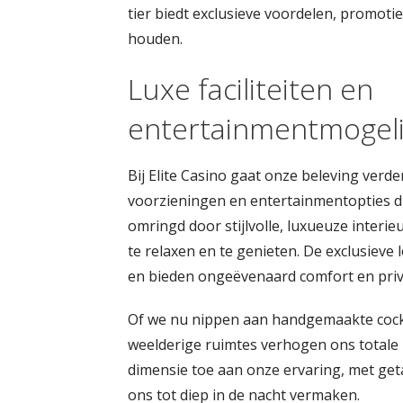
tier biedt exclusieve voordelen, promot
houden.
Luxe faciliteiten en
entertainmentmogel
Bij Elite Casino gaat onze beleving verde
voorzieningen en entertainmentopties d
omringd door stijlvolle, luxueuze interi
te relaxen en te genieten. De exclusieve 
en bieden ongeëvenaard comfort en priv
Of we nu nippen aan handgemaakte cockta
weelderige ruimtes verhogen ons totale 
dimensie toe aan onze ervaring, met get
ons tot diep in de nacht vermaken.