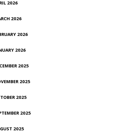
RIL 2026
RCH 2026
BRUARY 2026
NUARY 2026
CEMBER 2025
VEMBER 2025
TOBER 2025
PTEMBER 2025
GUST 2025