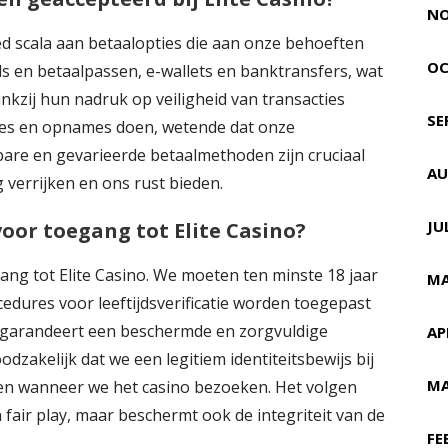
NO
ed scala aan betaalopties die aan onze behoeften
OC
ds en betaalpassen, e-wallets en banktransfers, wat
nkzij hun nadruk op veiligheid van transacties
SE
es en opnames doen, wetende dat onze
re en gevarieerde betaalmethoden zijn cruciaal
AU
verrijken en ons rust bieden.
JU
voor toegang tot Elite Casino?
gang tot Elite Casino. We moeten ten minste 18 jaar
MA
ocedures voor leeftijdsverificatie worden toegepast
 garandeert een beschermde en zorgvuldige
AP
odzakelijk dat we een legitiem identiteitsbewijs bij
MA
gen wanneer we het casino bezoeken. Het volgen
n fair play, maar beschermt ook de integriteit van de
FE