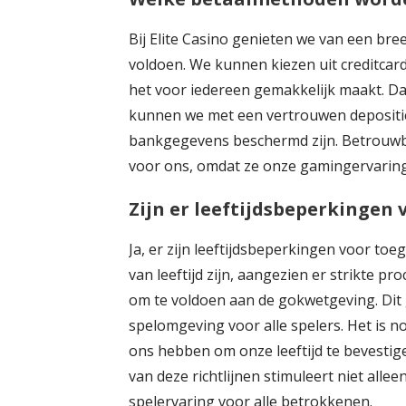
Bij Elite Casino genieten we van een bre
voldoen. We kunnen kiezen uit creditcar
het voor iedereen gemakkelijk maakt. Da
kunnen we met een vertrouwen depositi
bankgegevens beschermd zijn. Betrouwba
voor ons, omdat ze onze gamingervaring 
Zijn er leeftijdsbeperkingen 
Ja, er zijn leeftijdsbeperkingen voor toe
van leeftijd zijn, aangezien er strikte pr
om te voldoen aan de gokwetgeving. Dit
spelomgeving voor alle spelers. Het is no
ons hebben om onze leeftijd te bevesti
van deze richtlijnen stimuleert niet allee
spelervaring voor alle betrokkenen.