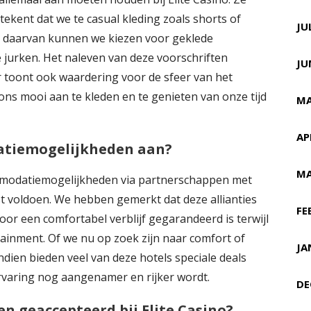
etekent dat we te casual kleding zoals shorts of
JU
ts daarvan kunnen we kiezen voor geklede
 jurken. Het naleven van deze voorschriften
JU
r toont ook waardering voor de sfeer van het
ons mooi aan te kleden en te genieten van onze tijd
MA
AP
atiemogelijkheden aan?
MA
commodatiemogelijkheden via partnerschappen met
st voldoen. We hebben gemerkt dat deze allianties
FE
r een comfortabel verblijf gegarandeerd is terwijl
tainment. Of we nu op zoek zijn naar comfort of
JA
dien bieden veel van deze hotels speciale deals
varing nog aangenamer en rijker wordt.
DE
 geaccepteerd bij Elite Casino?