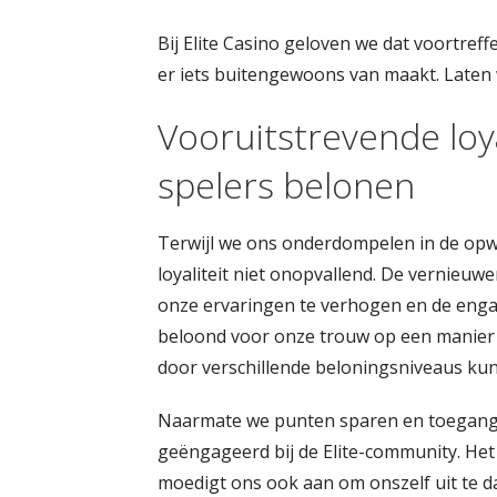
Bij Elite Casino geloven we dat voortreff
er iets buitengewoons van maakt. Laten
Vooruitstrevende loy
spelers belonen
Terwijl we ons onderdompelen in de opwin
loyaliteit niet onopvallend. De vernieu
onze ervaringen te verhogen en de eng
beloond voor onze trouw op een manier d
door verschillende beloningsniveaus ku
Naarmate we punten sparen en toegang k
geëngageerd bij de Elite-community. Het 
moedigt ons ook aan om onszelf uit te d