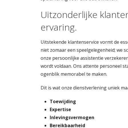
Uitzonderlijke klanten
ervaring.
Uitstekende klantenservice vormt de essen
niet zomaar een speelgelegenheid; we sc
onze persoonlijke assistentie verzekere
wordt voldaan. Ons attente personeel sta
ogenblik memorabel te maken.
Dit is wat onze dienstverlening uniek ma
Toewijding
Expertise
Inlevingsvermogen
Bereikbaarheid