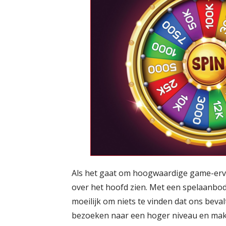
Als het gaat om hoogwaardige game-erva
over het hoofd zien. Met een spelaanbod 
moeilijk om niets te vinden dat ons beval
bezoeken naar een hoger niveau en make