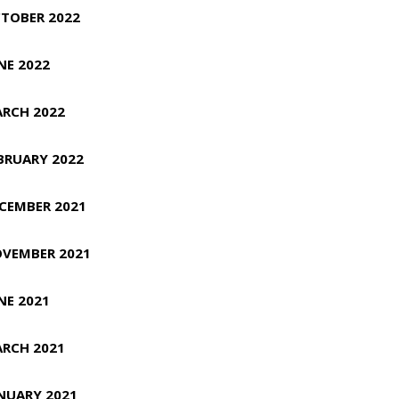
TOBER 2022
NE 2022
RCH 2022
BRUARY 2022
CEMBER 2021
VEMBER 2021
NE 2021
RCH 2021
NUARY 2021