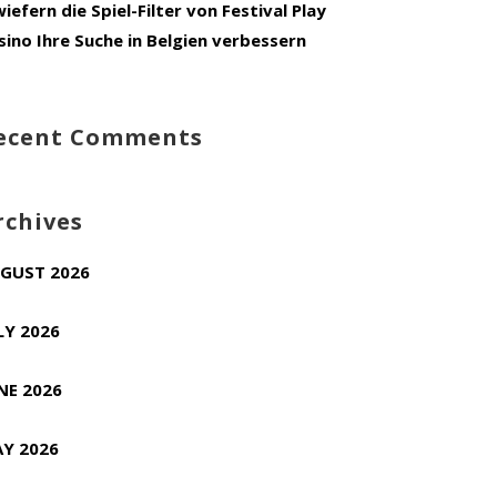
wiefern die Spiel-Filter von Festival Play
sino Ihre Suche in Belgien verbessern
ecent Comments
rchives
GUST 2026
LY 2026
NE 2026
Y 2026