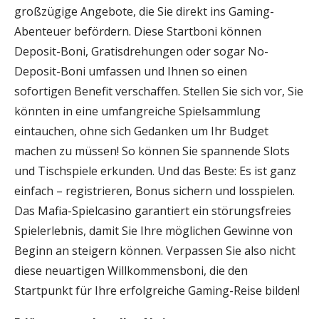
großzügige Angebote, die Sie direkt ins Gaming-
Abenteuer befördern. Diese Startboni können
Deposit-Boni, Gratisdrehungen oder sogar No-
Deposit-Boni umfassen und Ihnen so einen
sofortigen Benefit verschaffen. Stellen Sie sich vor, Sie
könnten in eine umfangreiche Spielsammlung
eintauchen, ohne sich Gedanken um Ihr Budget
machen zu müssen! So können Sie spannende Slots
und Tischspiele erkunden. Und das Beste: Es ist ganz
einfach – registrieren, Bonus sichern und losspielen.
Das Mafia-Spielcasino garantiert ein störungsfreies
Spielerlebnis, damit Sie Ihre möglichen Gewinne von
Beginn an steigern können. Verpassen Sie also nicht
diese neuartigen Willkommensboni, die den
Startpunkt für Ihre erfolgreiche Gaming-Reise bilden!