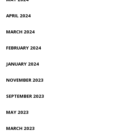
APRIL 2024
MARCH 2024
FEBRUARY 2024
JANUARY 2024
NOVEMBER 2023
SEPTEMBER 2023
MAY 2023
MARCH 2023