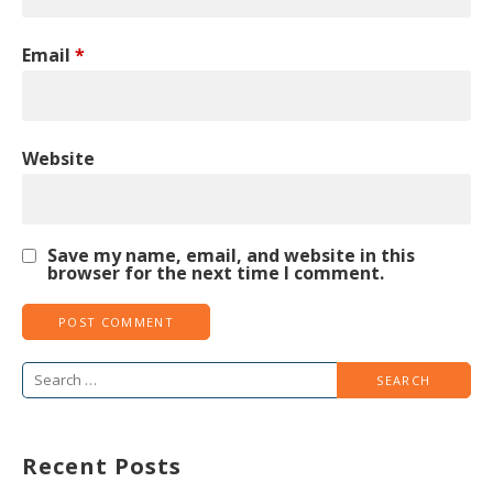
Email
*
Website
Save my name, email, and website in this
browser for the next time I comment.
Search
for:
Recent Posts