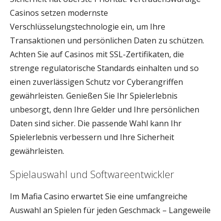
Casinos setzen modernste
Verschlüsselungstechnologie ein, um Ihre
Transaktionen und persönlichen Daten zu schützen.
Achten Sie auf Casinos mit SSL-Zertifikaten, die
strenge regulatorische Standards einhalten und so
einen zuverlässigen Schutz vor Cyberangriffen
gewährleisten. Genießen Sie Ihr Spielerlebnis
unbesorgt, denn Ihre Gelder und Ihre persönlichen
Daten sind sicher. Die passende Wahl kann Ihr
Spielerlebnis verbessern und Ihre Sicherheit
gewährleisten.
Spielauswahl und Softwareentwickler
Im Mafia Casino erwartet Sie eine umfangreiche
Auswahl an Spielen für jeden Geschmack – Langeweile