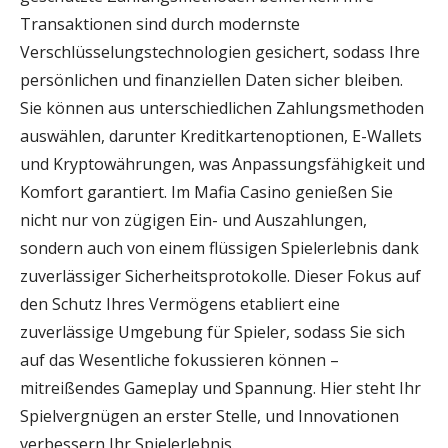
Transaktionen sind durch modernste
Verschlüsselungstechnologien gesichert, sodass Ihre
persönlichen und finanziellen Daten sicher bleiben.
Sie können aus unterschiedlichen Zahlungsmethoden
auswählen, darunter Kreditkartenoptionen, E-Wallets
und Kryptowährungen, was Anpassungsfähigkeit und
Komfort garantiert. Im Mafia Casino genießen Sie
nicht nur von zügigen Ein- und Auszahlungen,
sondern auch von einem flüssigen Spielerlebnis dank
zuverlässiger Sicherheitsprotokolle. Dieser Fokus auf
den Schutz Ihres Vermögens etabliert eine
zuverlässige Umgebung für Spieler, sodass Sie sich
auf das Wesentliche fokussieren können –
mitreißendes Gameplay und Spannung. Hier steht Ihr
Spielvergnügen an erster Stelle, und Innovationen
verbessern Ihr Spielerlebnis.