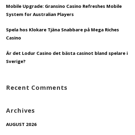
Mobile Upgrade: Gransino Casino Refreshes Mobile
System for Australian Players
Spela hos Klokare Tjäna Snabbare på Mega Riches
Casino
Är det Lodur Casino det bästa casinot bland spelare i
Sverige?
Recent Comments
Archives
AUGUST 2026