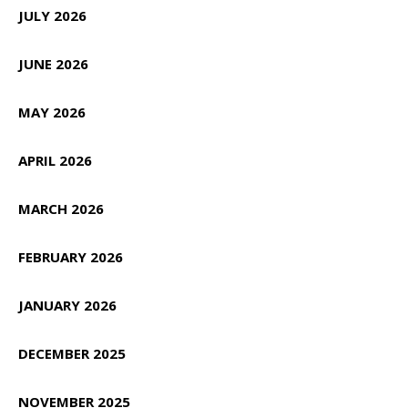
JULY 2026
JUNE 2026
MAY 2026
APRIL 2026
MARCH 2026
FEBRUARY 2026
JANUARY 2026
DECEMBER 2025
NOVEMBER 2025