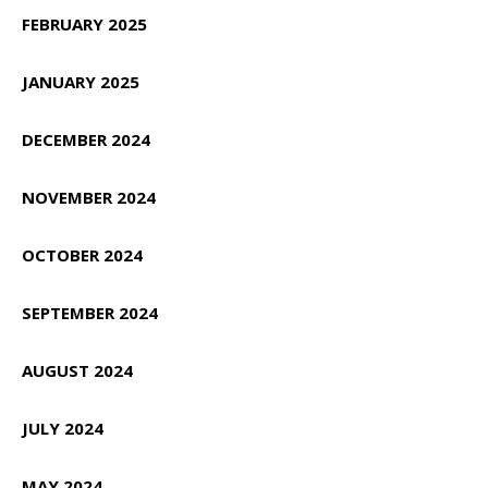
FEBRUARY 2025
JANUARY 2025
DECEMBER 2024
NOVEMBER 2024
OCTOBER 2024
SEPTEMBER 2024
AUGUST 2024
JULY 2024
MAY 2024