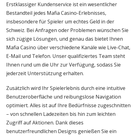
Erstklassiger Kundenservice ist ein wesentlicher
Bestandteil jedes Mafia Casino-Erlebnisses,
insbesondere für Spieler um echtes Geld in der
Schweiz. Bei Anfragen oder Problemen wünschen Sie
sich zügige Lösungen, und genau das bietet Ihnen
Mafia Casino über verschiedene Kanäle wie Live-Chat,
E-Mail und Telefon. Unser qualifiziertes Team steht
Ihnen rund um die Uhr zur Verfügung, sodass Sie
jederzeit Unterstützung erhalten.
Zusätzlich wird Ihr Spielerlebnis durch eine intuitive
Benutzeroberfläche und reibungslose Navigation
optimiert. Alles ist auf Ihre Bedürfnisse zugeschnitten
– von schnellen Ladezeiten bis hin zum leichten
Zugriff auf Aktionen. Dank dieses
benutzerfreundlichen Designs genießen Sie ein