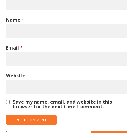
Name
*
Email
*
Website
Save my name, email, and website in this
browser for the next time I comment.