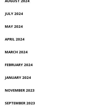
AUGUST 2024
JULY 2024
MAY 2024
APRIL 2024
MARCH 2024
FEBRUARY 2024
JANUARY 2024
NOVEMBER 2023
SEPTEMBER 2023