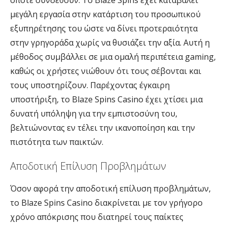
όποτε συνδεθούν. Το Blaze Spins έχει καταβάλει
μεγάλη εργασία στην κατάρτιση του προσωπικού
εξυπηρέτησης του ώστε να δίνει προτεραιότητα
στην γρηγοράδα χωρίς να θυσιάζει την αξία. Αυτή η
μέθοδος συμβάλλει σε μια ομαλή περιπέτεια gaming,
καθώς οι χρήστες νιώθουν ότι τους σέβονται και
τους υποστηρίζουν. Παρέχοντας έγκαιρη
υποστήριξη, το Blaze Spins Casino έχει χτίσει μια
δυνατή υπόληψη για την εμπιστοσύνη του,
βελτιώνοντας εν τέλει την ικανοποίηση και την
πιστότητα των παικτών.
Αποδοτική Επίλυση Προβλημάτων
Όσον αφορά την αποδοτική επίλυση προβλημάτων,
το Blaze Spins Casino διακρίνεται με τον γρήγορο
χρόνο απόκρισης που διατηρεί τους παίκτες