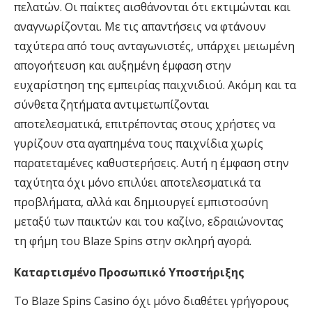
πελατών. Οι παίκτες αισθάνονται ότι εκτιμώνται και
αναγνωρίζονται. Με τις απαντήσεις να φτάνουν
ταχύτερα από τους ανταγωνιστές, υπάρχει μειωμένη
απογοήτευση και αυξημένη έμφαση στην
ευχαρίστηση της εμπειρίας παιχνιδιού. Ακόμη και τα
σύνθετα ζητήματα αντιμετωπίζονται
αποτελεσματικά, επιτρέποντας στους χρήστες να
γυρίζουν στα αγαπημένα τους παιχνίδια χωρίς
παρατεταμένες καθυστερήσεις. Αυτή η έμφαση στην
ταχύτητα όχι μόνο επιλύει αποτελεσματικά τα
προβλήματα, αλλά και δημιουργεί εμπιστοσύνη
μεταξύ των παικτών και του καζίνο, εδραιώνοντας
τη φήμη του Blaze Spins στην σκληρή αγορά.
Καταρτισμένο Προσωπικό Υποστήριξης
Το Blaze Spins Casino όχι μόνο διαθέτει γρήγορους