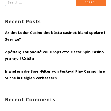
Search
for:
Recent Posts
Är det Lodur Casino det bästa casinot bland spelare i
Sverige?
Δράσεις Τουρνουά και Drops στο Oscar Spin Casino
για την Ελλάδα
Inwiefern die Spiel-Filter von Festival Play Casino Ihre
Suche in Belgien verbessern
Recent Comments