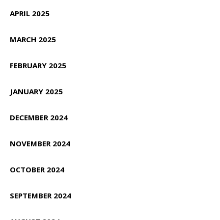
APRIL 2025
MARCH 2025
FEBRUARY 2025
JANUARY 2025
DECEMBER 2024
NOVEMBER 2024
OCTOBER 2024
SEPTEMBER 2024