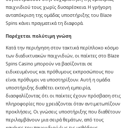
παιχνιδιού τους χωρίς δυσαρέσκεια. Η γρήγορη
ανταπόκριση της ομάδας υποστήριξης του Blaze
Spins κάνει πραγματικά τη διαφορά.
Παρέχεται πολύτιμη γνώση
Κατά την περιήγηση στον τακτικά περίπλοκο κόσμο
των διαδικτυακών παιχνιδιών, οι παίκτες στο Blaze
Spins Casino μπορούν να βασίζονται σε
ειδικευμένους και πρόθυμους εκπροσώπους που
είναι πρόθυμοι να υποστηρίξουν. Αυτή η ομάδα
υποστήριξης διαθέτει εκτενή εμπειρία,
διασφαλίζοντας ότι οι παίκτες έχουν πρόσβαση στις
πληροφορίες που χρειάζονται όταν αντιμετωπίζουν
προκλήσεις. Οι γνώσεις υποστήριξης που διαθέτουν
περιλαμβάνουν μια σειρά θεμάτων, από τους
κανόνες του παιχνιδιού έως τις μεθόδους