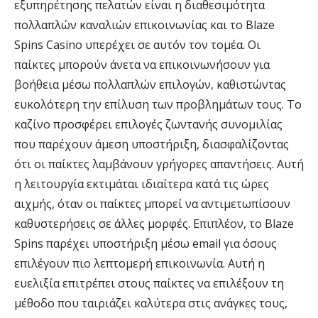
εξυπηρέτησης πελατών είναι η διαθεσιμότητα
πολλαπλών καναλιών επικοινωνίας και το Blaze
Spins Casino υπερέχει σε αυτόν τον τομέα. Οι
παίκτες μπορούν άνετα να επικοινωνήσουν για
βοήθεια μέσω πολλαπλών επιλογών, καθιστώντας
ευκολότερη την επίλυση των προβλημάτων τους. Το
καζίνο προσφέρει επιλογές ζωντανής συνομιλίας
που παρέχουν άμεση υποστήριξη, διασφαλίζοντας
ότι οι παίκτες λαμβάνουν γρήγορες απαντήσεις. Αυτή
η λειτουργία εκτιμάται ιδιαίτερα κατά τις ώρες
αιχμής, όταν οι παίκτες μπορεί να αντιμετωπίσουν
καθυστερήσεις σε άλλες μορφές. Επιπλέον, το Blaze
Spins παρέχει υποστήριξη μέσω email για όσους
επιλέγουν πιο λεπτομερή επικοινωνία. Αυτή η
ευελιξία επιτρέπει στους παίκτες να επιλέξουν τη
μέθοδο που ταιριάζει καλύτερα στις ανάγκες τους,